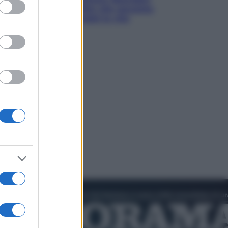
ed purposes
prima del mito: il film che racconta
l’estate che gli cambiò la vita