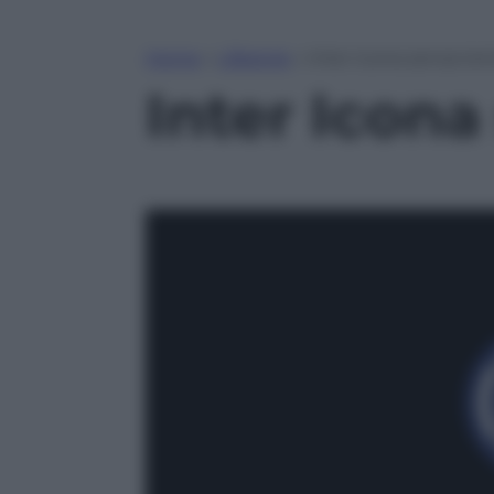
Home
»
Lifestyle
»
Inter Icona senza temp
Inter Icona