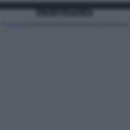
Attualità
Lifestyle
Moda
Video
Podcast
Abbonati
MENU