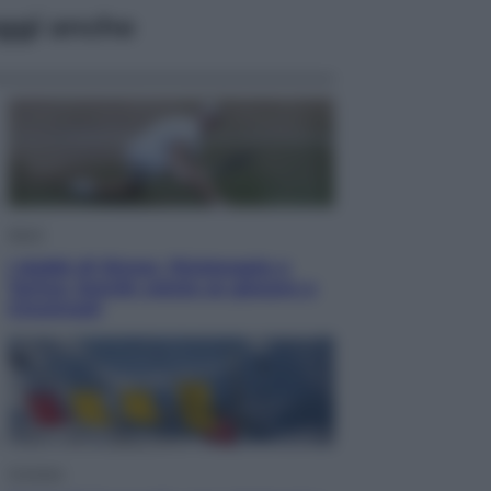
ggi anche
Sport
I dubbi di Sinner, fisioterapia a
Torino: Jannik valuta se giocare a
Cincinnati
Cronaca