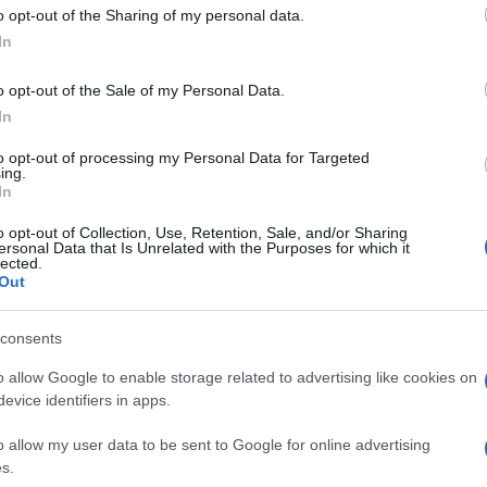
 to Google and its third-party tags to use your data for below specifi
o opt-out of the Sharing of my personal data.
ogle consent section.
In
n una appassionante carrellata di immagini, il
tto ciò che ha guidato i nerazzurri ai vertici del
o opt-out of the Sale of my Personal Data.
oria, gioia ed emozione.
In
nfinito da raccontare in un libro – spiega Andrea
to opt-out of processing my Personal Data for Targeted
tre 300 pagine e 500 foto per cercare di
ing.
sfogo all’immaginazione immergendosi in un lungo
In
a colori. Quelli nerazzurri della gente e di una
i musicali di molti artisti e cantanti, la narrativa
o opt-out of Collection, Use, Retention, Sale, and/or Sharing
ersonal Data that Is Unrelated with the Purposes for which it
squadra, l’Inter, che è anche la storia del calcio
lected.
Out
come sarà: palloni, scarpe, maglie, guanti da
adi, campi da gioco o da allenamento, fino alle
consents
e partite. Ne rivela alcuni dei “numeri” più
i, le partite…). Viaggia attraverso i marchi storici sino
o allow Google to enable storage related to advertising like cookies on
 aforismi sul football di intellettuali, scrittori, poeti
evice identifiers in apps.
 ad incontrare la musica e i musicisti italiani che
nicità. Narra il rapporto speciale di Inter, il club
o allow my user data to be sent to Google for online advertising
ei social. Illustra l’architettura e gli interni della
s.
 il rinnovato centro sportivo di Appiano Gentile.