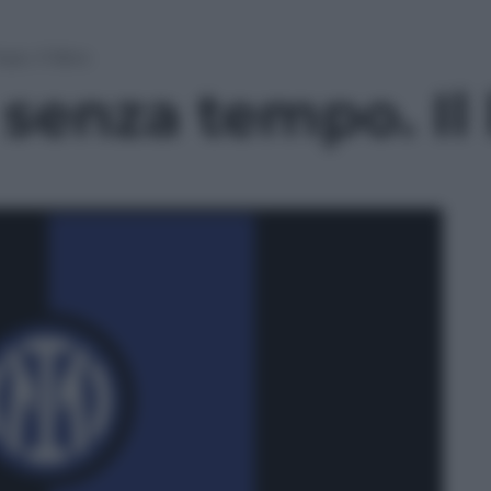
o. Il libro
 senza tempo. Il 