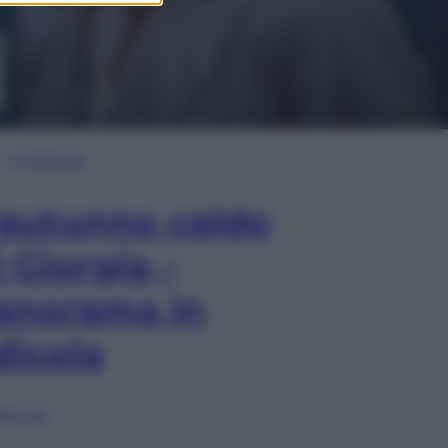
In Edicola
’autunno caldo
i Giorgia –
anorama in
dicola
lia ora