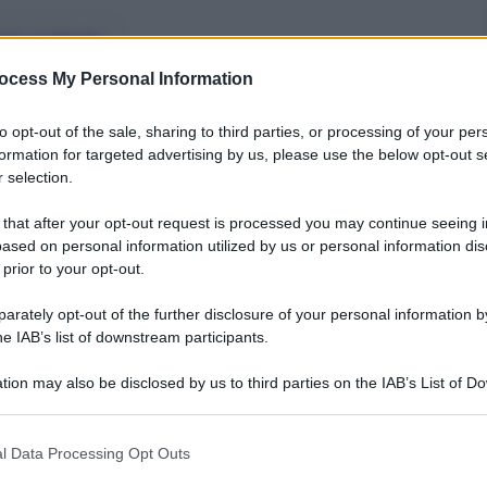
nti preferite
ocess My Personal Information
o all’Inter, uno dei club storici più
storia, i protagonisti, i luoghi, il forte
to opt-out of the sale, sharing to third parties, or processing of your per
re con la città di Milano
formation for targeted advertising by us, please use the below opt-out s
 selection.
 that after your opt-out request is processed you may continue seeing i
ased on personal information utilized by us or personal information dis
 prior to your opt-out.
rately opt-out of the further disclosure of your personal information by
he IAB’s list of downstream participants.
tion may also be disclosed by us to third parties on the IAB’s List of 
 that may further disclose it to other third parties.
 that this website/app uses one or more Google services and may gath
l Data Processing Opt Outs
including but not limited to your visit or usage behaviour. You may click 