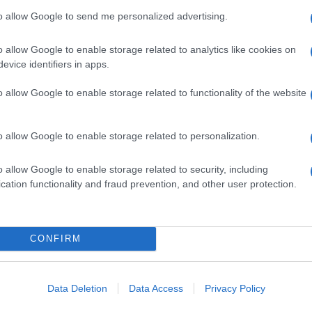
 quasi 1.000 Inter Club sparsi nel mondo, raccontati
to allow Google to send me personalized advertising.
game con la città di Milano e l’intensa attività
el mondo del football, vengono raccontate con un
volume il saluto di Gianfelice Facchetti, che l’autore
o allow Google to enable storage related to analytics like cookies on
le che gli diede nella notte del centenario del
evice identifiers in apps.
 apparato iconografico documenta la storia e
ca italiana e internazionale.
o allow Google to enable storage related to functionality of the website
ento per Inter su Sky Sport. Si occupa di football,
o di cultura sportiva Beppe Viola.
o allow Google to enable storage related to personalization.
con Bergamo Tv e
L’Eco di Bergamo
.di Andrea Paventi
ianfelice Facchetti
o allow Google to enable storage related to security, including
cation functionality and fraud prevention, and other user protection.
CONFIRM
Data Deletion
Data Access
Privacy Policy