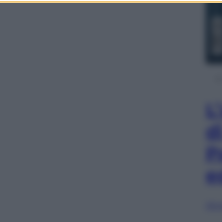
L
d
P
e
Sfog