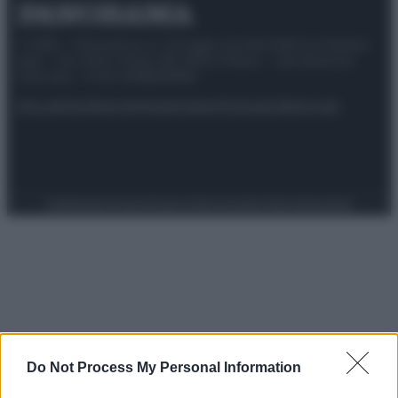
© 2025 – Panorama s.r.l. (Gruppo Società Editrice Italiana
spa) – Via Vittor Pisani 28, 20124 Milano – riproduzione
riservata – P.IVA 10518230965
Attualità
Lifestyle
Moda
Video
Podcast
Abbonati
Preferenze Privacy
Privacy Policy
Cookie Policy
Note legali
Do Not Process My Personal Information