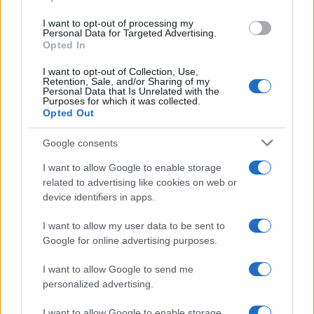
grant or deny consent to Google and its third-party tags to
use your data for below specified purposes in below Google
I want to opt-out of processing my
consent section.
Personal Data for Targeted Advertising.
Opted In
I want to opt-out of Collection, Use,
Retention, Sale, and/or Sharing of my
Personal Data that Is Unrelated with the
Purposes for which it was collected.
Opted Out
Google consents
I want to allow Google to enable storage
related to advertising like cookies on web or
device identifiers in apps.
I want to allow my user data to be sent to
Google for online advertising purposes.
I want to allow Google to send me
personalized advertising.
I want to allow Google to enable storage