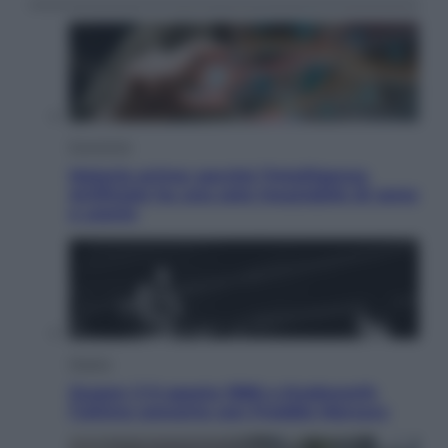
Economia
Materie prime: perché l’Intelligenza
Artificiale ha una sete insaziabile di rame
e uranio
Musica
Queen: il 9 agosto 1986 a Knebworth
l’ultimo concerto con Freddie Mercury