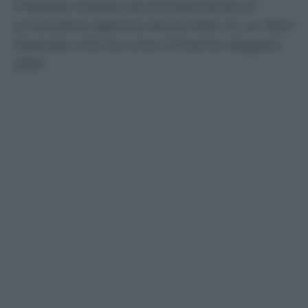
Il Natale insolito ed emozionante di
un’anziana signora raccontato in un libro
illustrato che ha vinto il Premio Ragazzi
2014