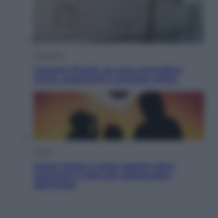
Economia
Cassetto fiscale: ora puoi controllare
avvisi, pagamenti e pratiche online
Viaggi
Eclissi totale e stelle cadenti: dove
ammirare il cielo più spettacolare
dell’estate