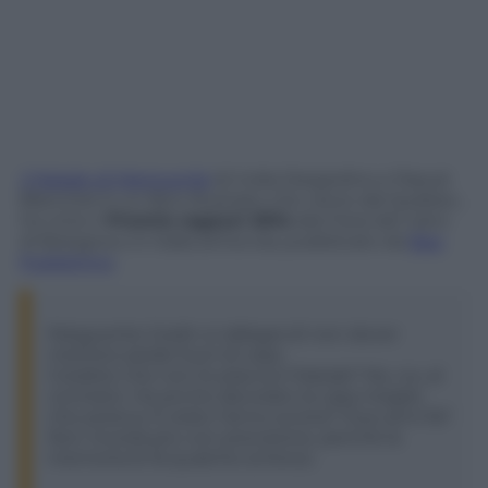
Il Natale di Marguerite
di India Desjardins e Pascal
Blanchet è un libro illustrato che viene dal Québec,
ha vinto il
Premio ragazzi 2014
alla Fiera del Libro
di Bologna e in Italia arriva ora, pubblicato da
Bao
Publishing
.
Marguerite Godin si rallegra di non dover
mettere piede fuori di casa.
Credete che non le piaccia il Natale? No, no, al
contrario. Ha anche decorato la casa meglio
che poteva. È stato l’anno scorso? Due anni fa?
Non ricorda più con precisione, perché la
memoria le fa qualche scherzo.