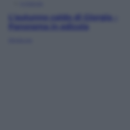
In Edicola
L’autunno caldo di Giorgia –
Panorama in edicola
Sfoglia ora