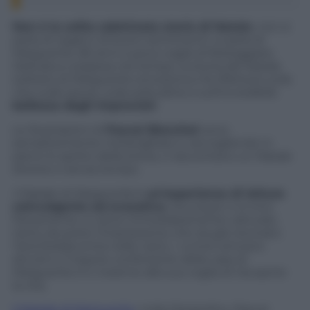
Non è la solita sdolcinata storia di Natale
, non si
parla di regali e di buoni sentimenti: si parla di
Marguerite, 82 anni e poca voglia di festeggiare.
Delicata e sospesa nel tempo, la storia del Natale
solitario di Marguerite emoziona e fa riflettere sulla
vita, sulle paure, sulla solitudine e sull’incredibile
bellezza degli imprevisti
.
Le illustrazioni di
Pascal Blanchet
sono
semplicemente meravigliose e, raccogliendo in
pieno lo spirito della storia, ci raccontano un Natale
diverso e senza tempo.
Il Natale di Marguerite
è
un’esperienza di lettura
coinvolgente ed evocativa
. Ovunque ci si trovi
fisicamente, si viene immediatamente catturati,
tanto da avere l’impressione che sia già nevicato:
l’aria fredda entra nelle narici, i rumori arrivano
attutiti e il tepore confortante della casa di
Marguerite è lì, insieme alla sua voglia di riscoprire
la vita.
Il Natale di Marguerite
, India Desjardins, Pascal