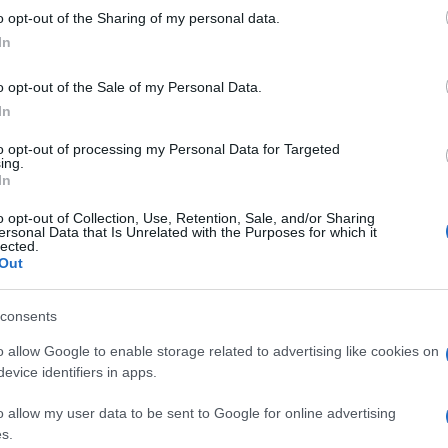
 to Google and its third-party tags to use your data for below specifi
o opt-out of the Sharing of my personal data.
ogle consent section.
In
o opt-out of the Sale of my Personal Data.
l al Bayern Monaco (
per approfondire clicca qui
) la
In
nte,
Mario Mandzukic
. Ecco i punti salienti della
o da bianconero:
to opt-out of processing my Personal Data for Targeted
ing.
In
 anni nutro una grande simpatia, dunque la
o opt-out of Collection, Use, Retention, Sale, and/or Sharing
 sono degli ottimi giocatori, una squadra bellissima,
ersonal Data that Is Unrelated with the Purposes for which it
cipale della mia scelta. La Juve è la miglior squadra
lected.
Out
 squadra pluripremiata. Fare confronti non me la
lo tra un po’ di tempo”.
consents
o allow Google to enable storage related to advertising like cookies on
la Juventus. In particolare contro la difesa: sono
evice identifiers in apps.
ia carriera, hanno una squadra magnifica e la mia
n devo più combattere contro la Juventus. Sono
quadra e il mio cognome si pronuncia ‘Mangiukic’.
o allow my user data to be sent to Google for online advertising
s.