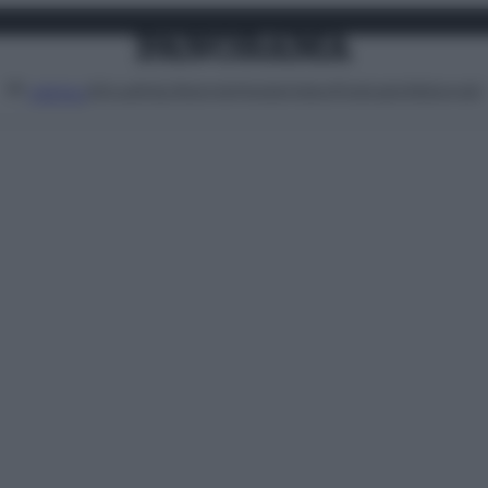
Attualità
Lifestyle
Moda
Video
Podcast
Abbonati
MENU