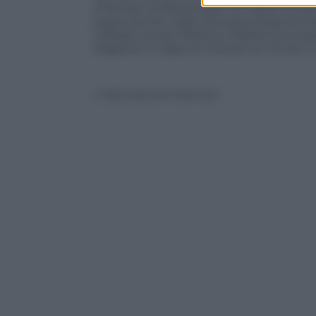
a Monaco di Baviera per 13 milioni di eu
segna anche nella vittoriosa finale di
L’estate scorsa l’Atletico Madrid ha inves
stagione in Liga si è chiusa con 12 reti i
© Riproduzione Riservata