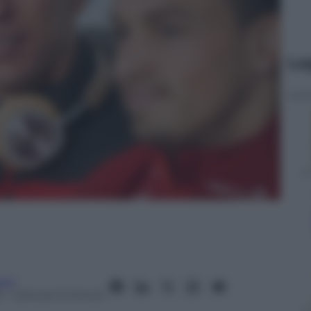
Le
anò
5
– Lettura: 3 minuti