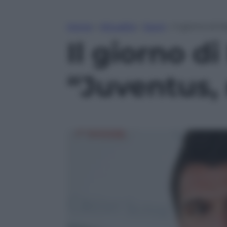
Home
»
Attualità
»
Sport
»
Il giorno di 
Il giorno d
“Juventus,