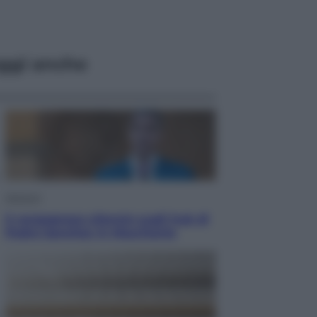
ggi anche
Opinioni
Il vergognoso silenzio sugli hub di
Pedro Sanchez in Mauritania