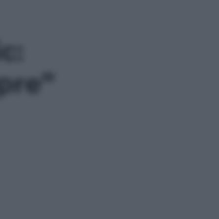
c:
pre”