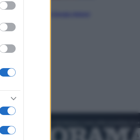
ed purposes
Politica
L’autunno caldo di Giorgia Meloni