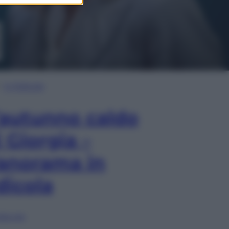
In Edicola
’autunno caldo
i Giorgia –
anorama in
dicola
lia ora