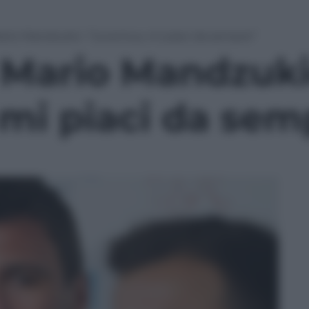
Mario Mandzukic: “Juventus, mi piaci da sempre”
i Mario Mandzuki
 mi piaci da sem