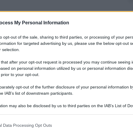
ocess My Personal Information
nti preferite
to opt-out of the sale, sharing to third parties, or processing of your per
formation for targeted advertising by us, please use the below opt-out s
senta ai tifosi: “Abbiamo una squadra
 selection.
stagione”
 that after your opt-out request is processed you may continue seeing i
ased on personal information utilized by us or personal information dis
 prior to your opt-out.
rately opt-out of the further disclosure of your personal information by
he IAB’s list of downstream participants.
tion may also be disclosed by us to third parties on the IAB’s List of 
 that may further disclose it to other third parties.
 that this website/app uses one or more Google services and may gath
l Data Processing Opt Outs
including but not limited to your visit or usage behaviour. You may click 