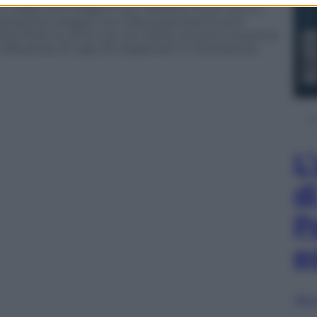
ro. Dopo due stagoni con i baversi vince tutto e
 Champions League con il Borussia Dortmund.
tito forte su di lui con 22 milioni di euro e la prima
n 28 partite di Liga, 20 stagionali in 43 presenze.
L
d
P
e
Sfog