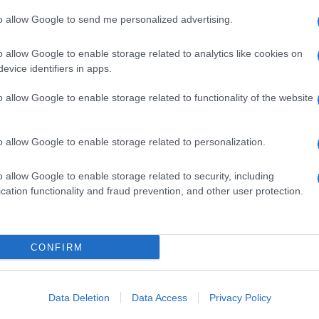
to allow Google to send me personalized advertising.
 squadra ne sentirebbe la mancanza. Ma come alcuni
pre al futuro, ci sono nuovi rinforzi, forze fresche,
o allow Google to enable storage related to analytics like cookies on
come l’anno scorso. Non me la sento di promettere
evice identifiers in apps.
 mettermi al servizio della squadra e di giocare al
successi personali, quanto i trofei. Nessuno si
o allow Google to enable storage related to functionality of the website
inale ed è la dimostrazione del buon lavoro svolto,
 in finale non ce l’hanno fatta, però delle volte è
a”.
o allow Google to enable storage related to personalization.
o allow Google to enable storage related to security, including
e in qualsiasi squadra, davvero, è un giocatore di
cation functionality and fraud prevention, and other user protection.
 nel 1986 facendo il suo esordio nella serie B
CONFIRM
3 partite lo acquista NK Zagabria, nel 2007 arriva
 che lo consacra come uno dei pezzi di mercato più
 128 partite arriva in Bundesliga, al Wolfsburg, dove
Data Deletion
Data Access
Privacy Policy
tato del gol e la tecnica che non soffre l’impaccio
 60 partite e fa innamorare il Bayern che lo porta