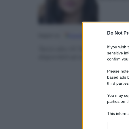
Do Not Pr
Google
Discover
Fo
Seguici su
If you wish 
Tacco alto VS Tacco basso. Vince
sensitive in
disponibili ad aiutare una donna 
confirm your
Please note
based ads b
third parties
You may sepa
parties on t
This informa
Participants