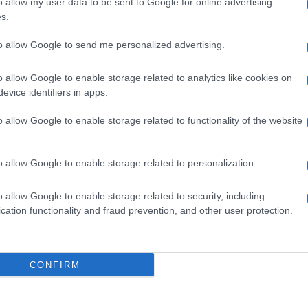
o allow my user data to be sent to Google for online advertising
a fosse più indicato per far splendere la mia
s.
gentilezza e disponibiltà
, ma devo ammettere
to allow Google to send me personalized advertising.
tesie. Sarà perchè la figura è slanciata e un po’ di
che e attraenti, ma io ho avuto un’altra
o allow Google to enable storage related to analytics like cookies on
lità
e sui trampoli si traballa un po’ , dando magari
evice identifiers in apps.
tteristica che, nel mondo maschile, scatena
istinto
ndersi cura di una donna che in quel momento ha
o allow Google to enable storage related to functionality of the website
o allow Google to enable storage related to personalization.
o allow Google to enable storage related to security, including
cation functionality and fraud prevention, and other user protection.
CONFIRM