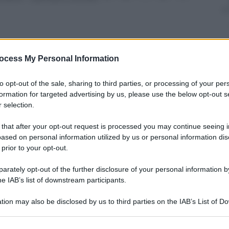
ocess My Personal Information
nti preferite
to opt-out of the sale, sharing to third parties, or processing of your per
 il primo, che rende gli uomini più
formation for targeted advertising by us, please use the below opt-out s
in stiletto.
 selection.
 that after your opt-out request is processed you may continue seeing i
ased on personal information utilized by us or personal information dis
 prior to your opt-out.
rately opt-out of the further disclosure of your personal information by
he IAB’s list of downstream participants.
tion may also be disclosed by us to third parties on the IAB’s List of 
 that may further disclose it to other third parties.