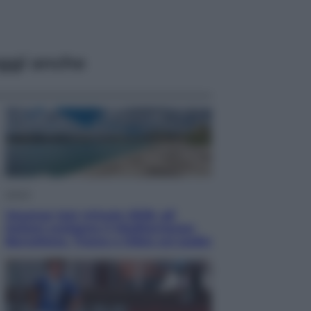
ggi anche
Viaggi
Vacanze last minute 2026, gli
italiani scelgono il Mediterraneo:
Barcellona, Tirana e Olbia sul podio