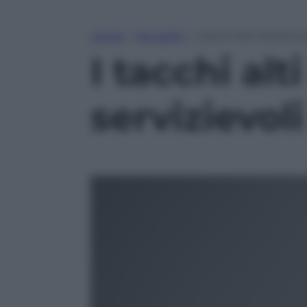
Home
»
Attualità
»
I tacchi alti rendono 
I tacchi al
servizievoli