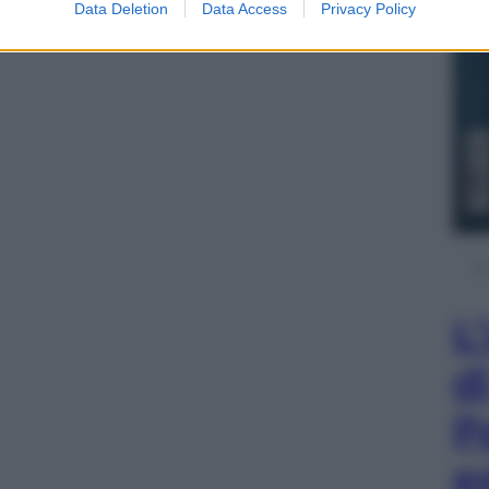
Data Deletion
Data Access
Privacy Policy
L
d
P
e