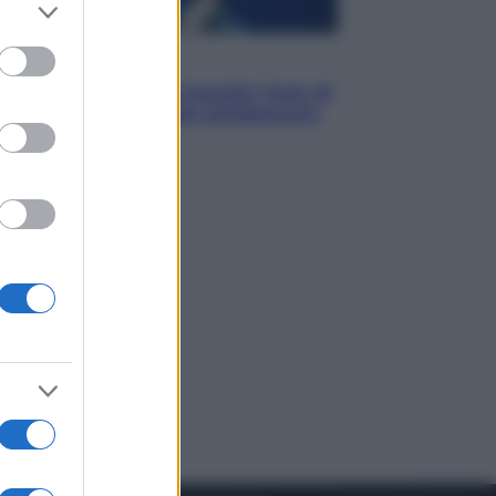
er and store
to grant or
ed purposes
Musica
Addio a Francesco Guccini: l’arte di
scrivere canzoni che sembravano
romanzi