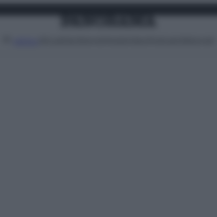
Attualità
Lifestyle
Moda
Video
Podcast
Abbonati
MENU