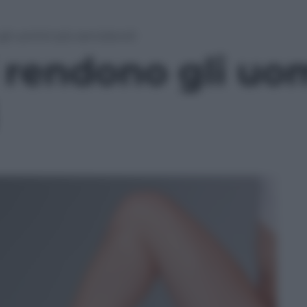
gli uomini più servizievoli
ti rendono gli uo