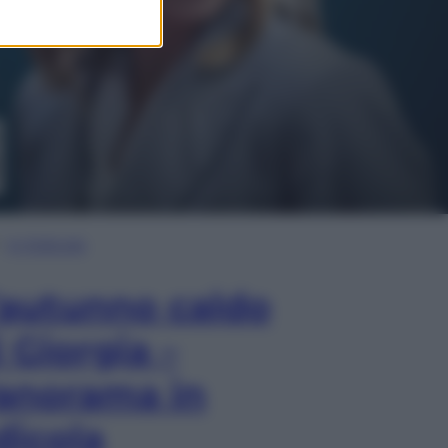
In Edicola
’autunno caldo
i Giorgia –
anorama in
dicola