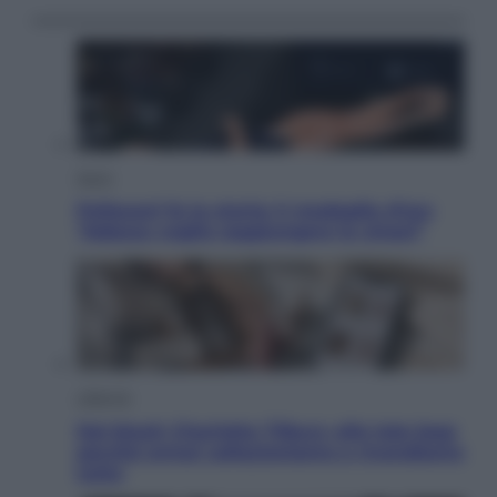
Sport
Pellacani fa la storia: 5 medaglie d’oro
“Adesso voglio raggiungere le cinesi”
Lifestyle
Dal blush Charlotte Tilbury alle tote bag:
perché ormai collezioniamo e rivendiamo
tutto