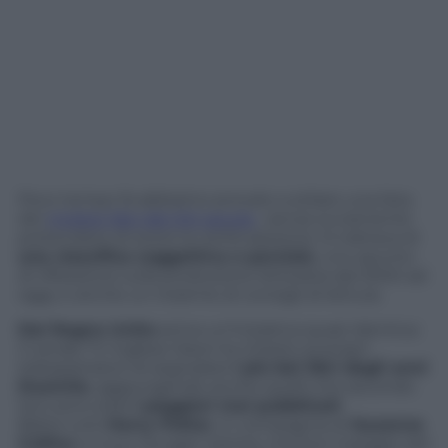
Poco tempo fa abbiamo provato a stilare una lista
dei
migliori libri del XXI secolo
, senza ovviamente
pretendere di avere la verità assoluta. Si trattava di
una classifica soggettiva e parziale
, uno spunto
di riflessione sulla produzione letteraria dal 2000 ad
oggi, e anche un insieme di consigli di lettura.
Dal Regno Unito
arriva un’iniziativa quasi identica:
il canale TV inglese Dave ha chiesto ai propri
telespettatori di segnalare
i più bei libri degli anni
Duemila
, aggiungendo anche quelli che secondo
loro sono stati
i peggiori mai pubblicati
.
Batte tutti
Harry Potter
, in compagnia di
Suzanne
Collins
e il suo
Hunger Games
, mentre il peggio del