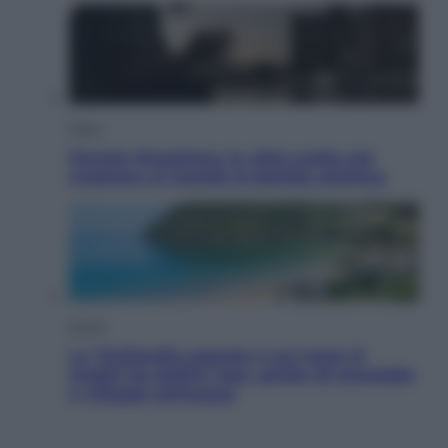
Esteri
Perché Hiroshima: la città scelta per
mostrare al mondo la bomba atomica
Viaggi
La Thailandia segreta è sul mare: 8
luoghi tra delfini rosa, grotte di smeraldo
e villaggi sull’acqua