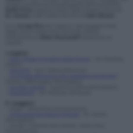
peggio sembra sia l’autobiografia della soubrette
Katie Price
, seguita subito dalla trilogia erotica di
EL James
e dal
Codice Da Vinci
di
Dan Brown
.
Ecco
le top five
dei migliori e dei peggiori titoli
degli ultimi tredici anni secondo i lettori
d’oltremanica.
Siete d’accordo?
Quali sono le
vostre?
I migliori
:
–
Harry Potter e l’ordine della Fenice
– J.K. Rowling
(Salani)
–
Vita di Pi
– Yann Martel (Piemme)
–
La moglie dell’uomo che viaggiava nel tempo
–
Audrey Niffenegger (Mondadori)
–
Hunger Games
– Suzanne Collins (Mondadori)
–
Espiazione
– Ian McEwan (Einaudi)
E i peggiori
:
–
Angel
– Katie Price (Cornerstone)
–
Cinquanta sfumature (trilogia)
– EL James
(Mondadori)
–
Jordan: A Whole New World
– Katie Price
(Cornerstone)