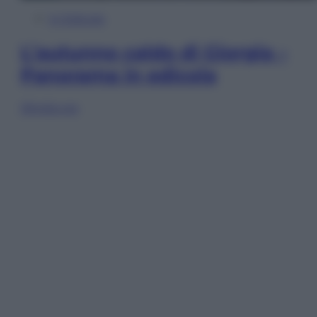
In Edicola
L’autunno caldo di Giorgia –
Panorama in edicola
Sfoglia ora