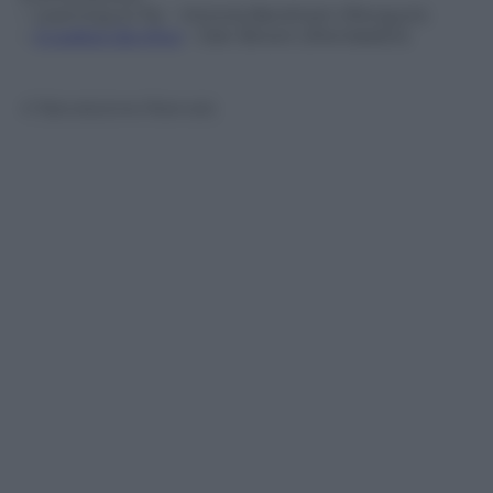
–
Learning to Fly
– Victoria Beckham (Penguin)
–
Il codice Da Vinci
– Dan Brown (Mondadori)
© Riproduzione Riservata