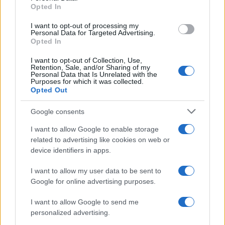
Opted In
grant or deny consent to Google and its third-party tags to
use your data for below specified purposes in below Google
I want to opt-out of processing my
consent section.
Personal Data for Targeted Advertising.
Opted In
I want to opt-out of Collection, Use,
Retention, Sale, and/or Sharing of my
Personal Data that Is Unrelated with the
Purposes for which it was collected.
Opted Out
Google consents
I want to allow Google to enable storage
related to advertising like cookies on web or
device identifiers in apps.
I want to allow my user data to be sent to
Google for online advertising purposes.
I want to allow Google to send me
personalized advertising.