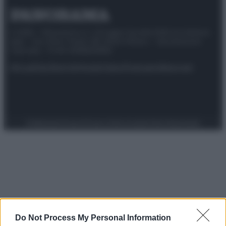
© 2025 – Panorama s.r.l. (Gruppo Società Editrice Italiana
spa) – Via Vittor Pisani 28, 20124 Milano – riproduzione
riservata – P.IVA 10518230965
Attualità
Lifestyle
Moda
Video
Podcast
Abbonati
Preferenze Privacy
Privacy Policy
Cookie Policy
Note legali
Do Not Process My Personal Information