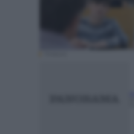
Thinkstock
Si
2
3