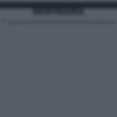
Attualità
Lifestyle
Moda
Video
Podcast
Abbonati
MENU