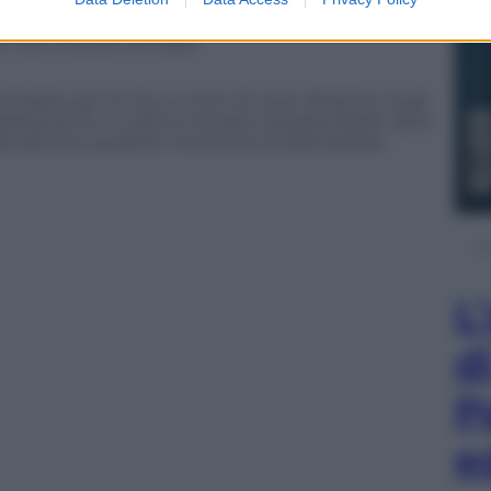
 perderà il suo nome e la sua identità e verrà
 tale al quale somiglia.
biato per lui: ha un tono di voce altissimo, fa gli
aiatamente. A volte lo trovate insopportabile, altre
passare almeno qualche momento di spensierata
L
d
P
e