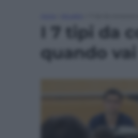
Home
»
Attualità
»
I 7 tipi da conoscer
I 7 tipi da
quando vai 