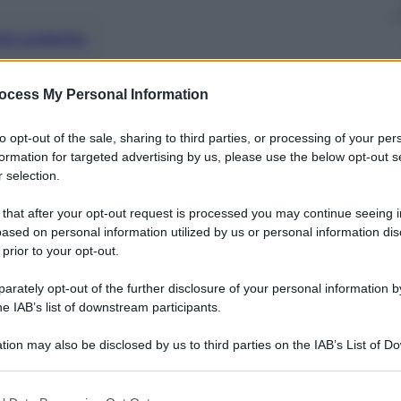
nti preferite
o leccapiedi e tanti altri personaggi che
ocess My Personal Information
 corsi
to opt-out of the sale, sharing to third parties, or processing of your per
formation for targeted advertising by us, please use the below opt-out s
 selection.
 that after your opt-out request is processed you may continue seeing i
ased on personal information utilized by us or personal information dis
 prior to your opt-out.
rately opt-out of the further disclosure of your personal information by
he IAB’s list of downstream participants.
tion may also be disclosed by us to third parties on the IAB’s List of 
 that may further disclose it to other third parties.
 that this website/app uses one or more Google services and may gath