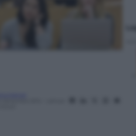
Le
lvia Malnati
4 Settembre 2014
– Lettura:
 minuti