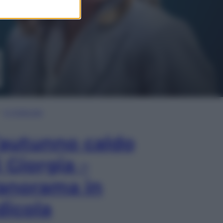
In Edicola
’autunno caldo
i Giorgia –
anorama in
dicola