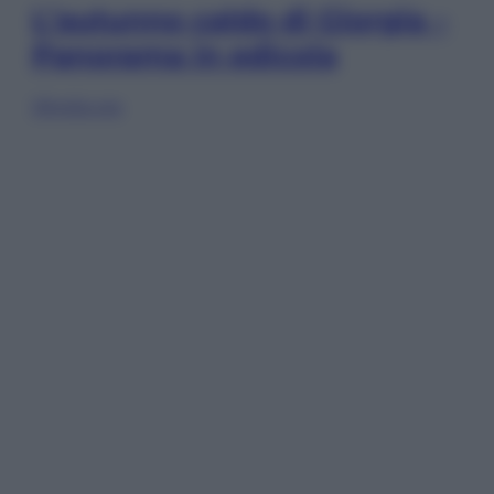
L’autunno caldo di Giorgia –
Panorama in edicola
Sfoglia ora