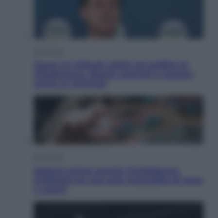
Economia
Quasi 1,5 miliardi rubati col reddito di
cittadinanza. Niente controlli e assegni
anche ai criminali
Economia
Materie prime: perché l’Intelligenza
Artificiale ha una sete insaziabile di rame
e uranio