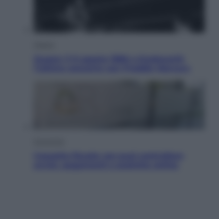
Musica
Queen: il 9 agosto 1986 a Knebworth
l’ultimo concerto con Freddie Mercury
Economia
Cassetto fiscale: ora puoi controllare
avvisi, pagamenti e pratiche online