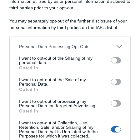
information utilized by us or personal information disclosed to
third parties prior to your opt-out.
You may separately opt-out of the further disclosure of your
personal information by third parties on the IAB’s list of
downstream participants.
Personal Data Processing Opt Outs
This information may also be disclosed by us to third parties
on the IAB’s List of Downstream Participants that may further
I want to opt-out of the Sharing of my
disclose it to other third parties.
personal data.
Opted In
Please note that this website/app uses one or more Google
services and may gather and store information including but
I want to opt-out of the Sale of my
Personal Data.
not limited to your visit or usage behaviour. You may click to
Opted In
grant or deny consent to Google and its third-party tags to
use your data for below specified purposes in below Google
I want to opt-out of processing my
consent section.
Personal Data for Targeted Advertising.
Opted In
I want to opt-out of Collection, Use,
Retention, Sale, and/or Sharing of my
Personal Data that Is Unrelated with the
Purposes for which it was collected.