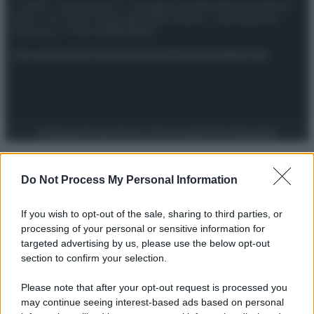
© 2025 – Panorama s.r.l. (Gruppo Società Editrice Italiana
spa) – Via Vittor Pisani 28, 20124 Milano – riproduzione
riservata – P.IVA 10518230965
Attualità
Lifestyle
Moda
Video
Podcast
Abbonati
Preferenze Privacy
Privacy Policy
Cookie Policy
Note legali
Do Not Process My Personal Information
If you wish to opt-out of the sale, sharing to third parties, or
processing of your personal or sensitive information for
targeted advertising by us, please use the below opt-out
section to confirm your selection.
Please note that after your opt-out request is processed you
may continue seeing interest-based ads based on personal