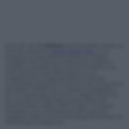
Sono 132 i siti dell’
Unesco
che è possibile visitare via
internet, attraverso
Google Street View
. E’ un
progetto a scopo didattico basato su mappe
navigabili, foto d’archivio (della Getty Images) e
schede a cura dell’Unesco, anche in italiano. Una
volta scelta la nostra destinazione su un
mappamondo, Google permette di visitarla
muovendosi attraverso lo schermo del computer (o
del tablet). Perfetto per un ripasso di goegrafia, o
per un sopralluogo prima di un viaggio. Ma anche
per una piccola fuga dalla routine, aiutati dal
realismo delle mappe a 360° di Big G. In questa
fotogallery, ecco una selezione dei luoghi più
suggestivi dalle mura di Avila (Spagna) al tempio di
Nishihonganji (Giappone).