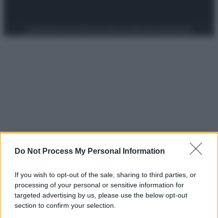
Preferenze Privacy
Privacy Policy
Cookie Policy
Note legali
Do Not Process My Personal Information
If you wish to opt-out of the sale, sharing to third parties, or
processing of your personal or sensitive information for
targeted advertising by us, please use the below opt-out
section to confirm your selection.