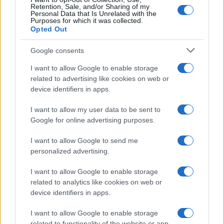
Retention, Sale, and/or Sharing of my
Personal Data that Is Unrelated with the
Purposes for which it was collected.
Opted Out
Google consents
I want to allow Google to enable storage
related to advertising like cookies on web or
device identifiers in apps.
I want to allow my user data to be sent to
Google for online advertising purposes.
I want to allow Google to send me
personalized advertising.
I want to allow Google to enable storage
related to analytics like cookies on web or
device identifiers in apps.
I want to allow Google to enable storage
related to functionality of the website or app.