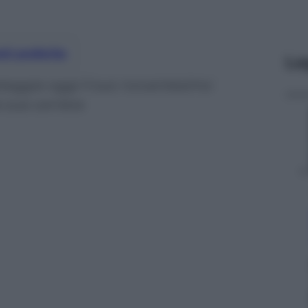
nti preferite
Le
festeggia oggi il suo novantesimo
sua carriera