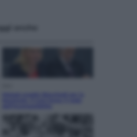
ggi anche
Sport
Malagò sceglie Bianchedi per la
Nazionale. Il Coni frena: il nodo
dell’incompatibilità