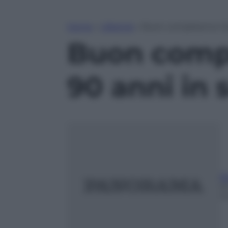
Home
»
Lifestyle
»
Buon compleanno Gior
Buon compl
90 anni in 
Ri
2
m