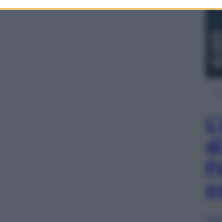
L
d
P
e
Sfog