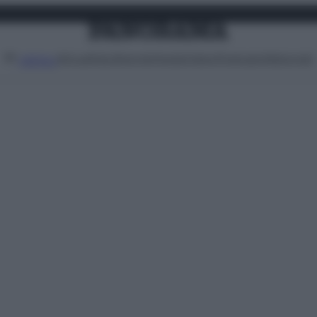
Attualità
Lifestyle
Moda
Video
Podcast
Abbonati
MENU