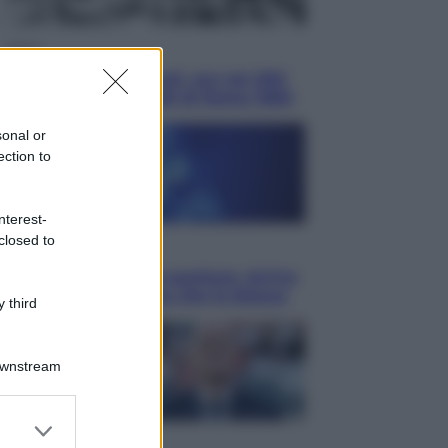
Sport
È morto Livio Berruti, oro nei 200
metri alle Olimpiadi di Roma 1960
sonal or
ection to
nterest-
closed to
Scienza
Meduse, addio alle punture. Arriva
lo scudo elettronico che le blocca
 third
Downstream
er and store
to grant or
Cronaca