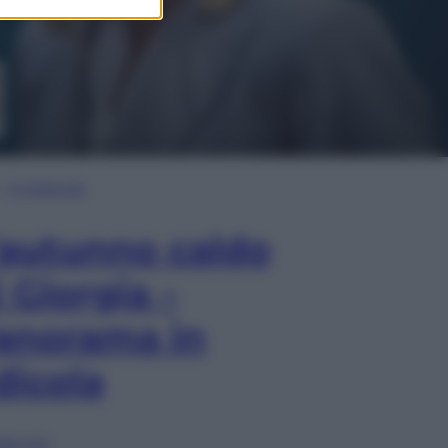
In Edicola
’autunno caldo
i Giorgia –
anorama in
dicola
lia ora