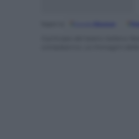
Google
Discover
Fo
Seguici su
Il principe del teatro italiano 
compleanno. Le immagini della 