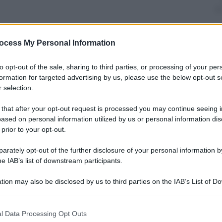
ceneggiatore, riduttore di romanzi per la
ocess My Personal Information
laurea in architettura. Bello, intenso, bravo, gran
onne. Tutto questo è
Giorgio Albertazzi
, 90 anni di
amente il performer più imprevedibile del
to opt-out of the sale, sharing to third parties, or processing of your per
a memorabile il suo
Amleto
del 1964 con la regia di
formation for targeted advertising by us, please use the below opt-out s
IV
passando per
Falstaff
,
Albertazzi
ha
 selection.
tutti magistralmente. Tanto che, nonostante una
levisione, è noto soprattutto come grande attore di
 that after your opt-out request is processed you may continue seeing i
nno con una breve gallery di immagini, dell’uomo
ased on personal information utilized by us or personal information dis
 prior to your opt-out.
rately opt-out of the further disclosure of your personal information by
he IAB’s list of downstream participants.
tion may also be disclosed by us to third parties on the IAB’s List of 
 that may further disclose it to other third parties.
 that this website/app uses one or more Google services and may gath
l Data Processing Opt Outs
including but not limited to your visit or usage behaviour. You may click 