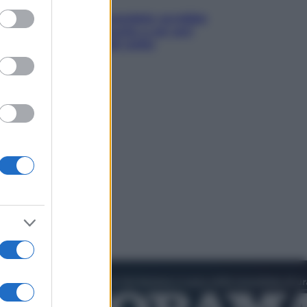
ed purposes
Infantino, nuovo scandalo: avrebbe
pagato una buonuscita a sei zeri
all’amante (coi soldi Uefa)