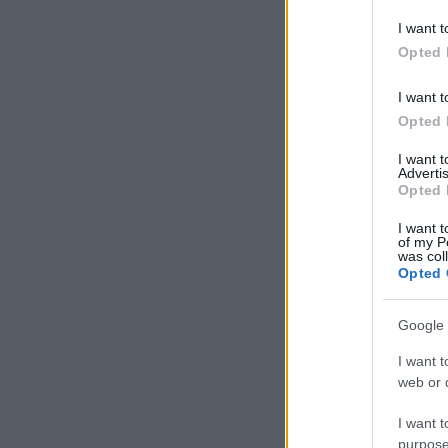
deny consent
I want t
in below Go
Opted 
I want t
Opted 
I want 
Advertis
Opted 
I want t
of my P
was col
Opted 
Google 
I want t
web or d
I want t
purpose