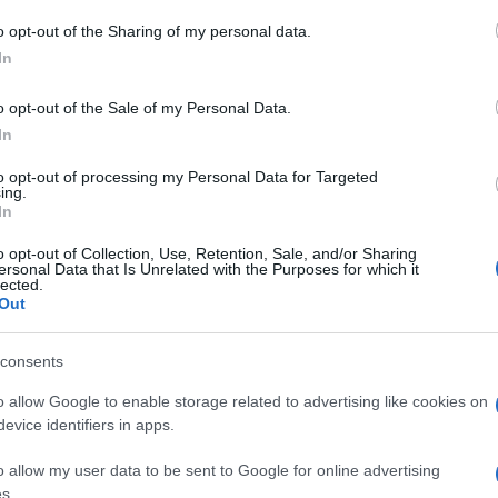
 to Google and its third-party tags to use your data for below specifi
o opt-out of the Sharing of my personal data.
ogle consent section.
In
o opt-out of the Sale of my Personal Data.
In
to opt-out of processing my Personal Data for Targeted
ing.
In
o opt-out of Collection, Use, Retention, Sale, and/or Sharing
ersonal Data that Is Unrelated with the Purposes for which it
lected.
Out
consents
o allow Google to enable storage related to advertising like cookies on
evice identifiers in apps.
o allow my user data to be sent to Google for online advertising
s.