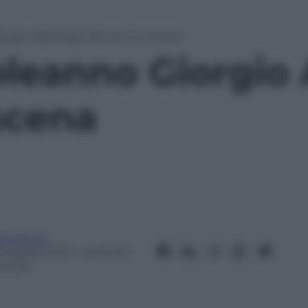
gio Albertazzi, 90 anni in scena
eanno Giorgio A
scena
ta Fenini
0 Agosto 2013
– Lettura: 1
inuto