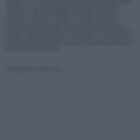
basate su composizioni accuratamente progettate,
rivelatrici di un linguaggio di grande maturità
artistica…”.
Marussi esplora le relazioni positivo-
negative di forma e spazio, creando opere di
intrinseca astrattezza e di grande forza emotiva.
Come simbolo (e logo) della mostra è stato scelto il
quadro “Spirale Cosmica”, di squisito cromatismo e
complessità compositiva, sintesi perfetta dell’arte e
dell’ essere di Marussi
© Riproduzione Riservata