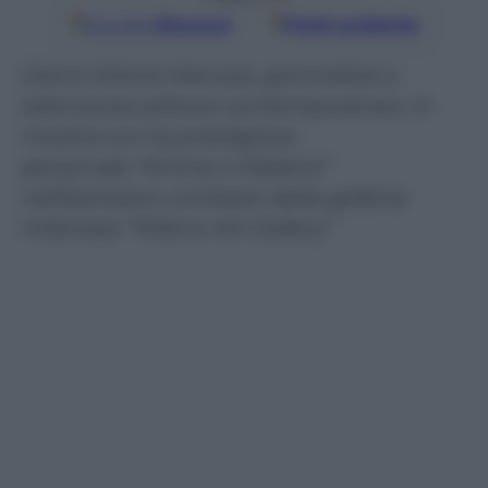
Google
Discover
Fonti preferite
Gianni Ettore Marussi, giornalista e
talentuoso pittore contemporaneo, in
mostra con la prestigiosa
personale “Anima e Materia”
nell’esclusivo contesto della galleria
milanese “Milano Art Gallery”