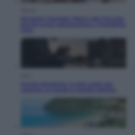
Lifestyle
Dal blush Charlotte Tilbury alle tote bag:
perché ormai collezioniamo e rivendiamo
tutto
Esteri
Perché Hiroshima: la città scelta per
mostrare al mondo la bomba atomica
Viaggi