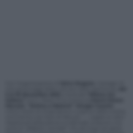
Con l’organizzazione di
Salvo Nugnes
, manager di
noti personaggi della cultura e dello spettacolo,
dal
3 al 18 Novembre 2013
si terrà alla
“Milano Art
Gallery”
(via G. Alessi 11) la mostra di
Gianni Ettore
Marussi
“Anima e Materia”
.
Giorgia Cassini
,
critico d’arte di chiara fama e curatrice della mostra,
commenta così l’arte di Marussi:
“…. Legato ai valori
tradizionali della pittura occidentale, propone una
sorta di “alfabeto mentale” che dà luogo ad opere