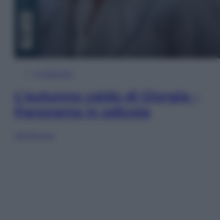
In Edicola
L’autunno caldo di Giorgia –
Panorama in edicola
Sfoglia ora