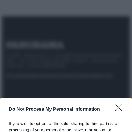
© 2025 – Panorama s.r.l. (Gruppo Società Editrice Italiana
spa) – Via Vittor Pisani 28, 20124 Milano – riproduzione
riservata – P.IVA 10518230965
Attualità
Lifestyle
Moda
Video
Podcast
Abbonati
Preferenze Privacy
Privacy Policy
Cookie Policy
Note legali
Do Not Process My Personal Information
If you wish to opt-out of the sale, sharing to third parties, or
processing of your personal or sensitive information for