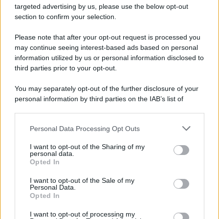
targeted advertising by us, please use the below opt-out
section to confirm your selection.
Please note that after your opt-out request is processed you
may continue seeing interest-based ads based on personal
information utilized by us or personal information disclosed to
third parties prior to your opt-out.
You may separately opt-out of the further disclosure of your
personal information by third parties on the IAB’s list of
downstream participants.
Personal Data Processing Opt Outs
This information may also be disclosed by us to third parties
on the IAB’s List of Downstream Participants that may further
I want to opt-out of the Sharing of my
disclose it to other third parties.
personal data.
Opted In
Please note that this website/app uses one or more Google
services and may gather and store information including but
I want to opt-out of the Sale of my
Personal Data.
not limited to your visit or usage behaviour. You may click to
Opted In
grant or deny consent to Google and its third-party tags to
use your data for below specified purposes in below Google
I want to opt-out of processing my
consent section.