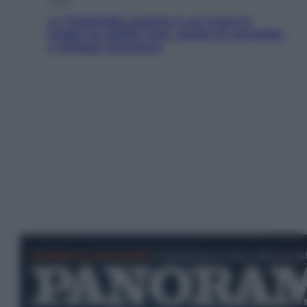
La Thailandia segreta è sul mare: 8
luoghi tra delfini rosa, grotte di smeraldo
e villaggi sull’acqua