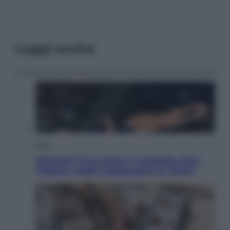
Leggi anche
Sport
Pellacani fa la storia: 5 medaglie d’oro
“Adesso voglio raggiungere le cinesi”