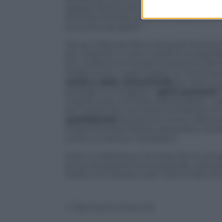
spiega Mimmo Muolo. L’idea originaria d
Antonia Chinello, la prima a sostenere 
l’enciclica dei gesti”.
Da qui, l’idea del libro nel quale l’autor
più originali e nuove iniziative di papa B
suo modo di incontrare le persone dentro
ambiti entro i quali il papa ha “racchius
carità e della misericordia
(le visite ai
profughi e immigrati); i
gesti pastorali
(
misericordia, il Sinodo sulla famiglia, i via
dei twitter letti da milioni di follower, le 
quotidianità
(la scelta di vivere nella 
rinascimentale Palazzo Apostolico, la M
come un parroco “qualsiasi”).
Gesti, in definitiva, che forse fanno co
la sua semplicità, forza pastorale, atten
Merito non da poco per l’ultimo libro 
© Riproduzione Riservata