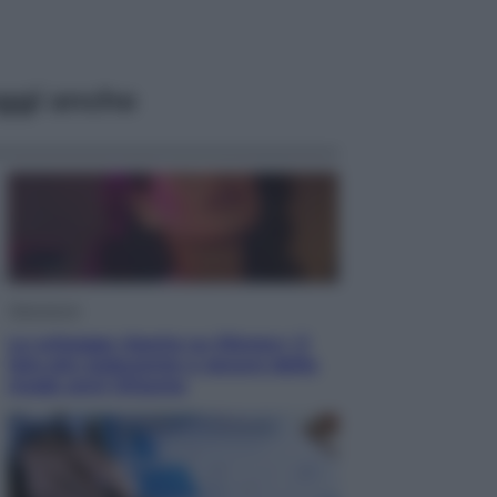
ggi anche
Televisione
Le schegge riporta su Disney+ il
lato più seducente e oscuro della
moda anni Ottanta