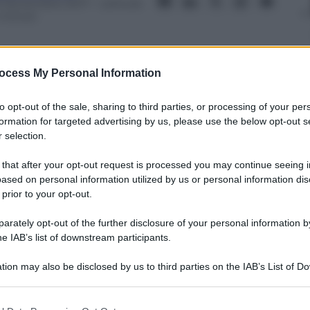
6 Novembre 2017
– Lettura:
 minuti
ocess My Personal Information
to opt-out of the sale, sharing to third parties, or processing of your per
nti preferite
formation for targeted advertising by us, please use the below opt-out s
 selection.
anista Mimmo Muolo racconta come
 scrivendo un racconto del suo modo di
 that after your opt-out request is processed you may continue seeing i
ased on personal information utilized by us or personal information dis
 prior to your opt-out.
rately opt-out of the further disclosure of your personal information by
he IAB’s list of downstream participants.
tion may also be disclosed by us to third parties on the IAB’s List of 
 that may further disclose it to other third parties.
 that this website/app uses one or more Google services and may gath