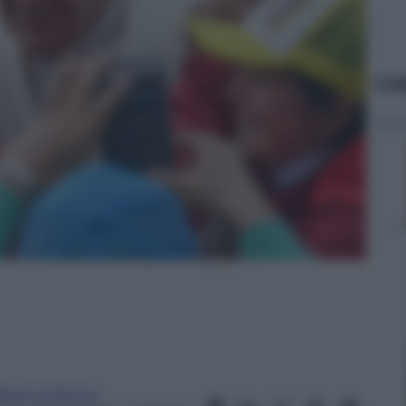
Le
razio La Rocca