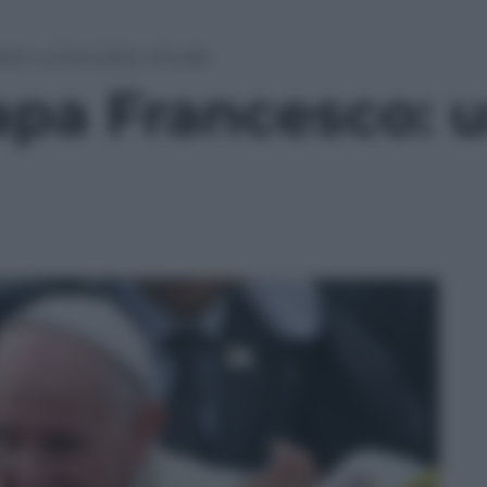
sco: un’enciclica virtuale
Papa Francesco: u