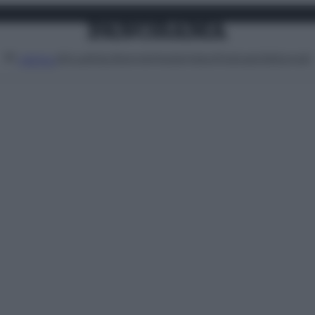
Attualità
Lifestyle
Moda
Video
Podcast
Abbonati
MENU