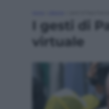
Home
»
Lifestyle
»
I gesti di Papa France
I gesti di 
virtuale