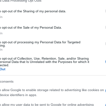
l Data Processing Opt Outs
including but not limited to your visit or usage behaviour. You may click 
 to Google and its third-party tags to use your data for below specifi
o opt-out of the Sharing of my personal data.
ogle consent section.
In
o opt-out of the Sale of my Personal Data.
In
to opt-out of processing my Personal Data for Targeted
zza S.Pietro, confessa un giovane con lo sfondo
ing.
o stesso Papa che, nel suo primo viaggio apostolico,
In
i Lampedusa per pregare sul tratto di mare dove
aia di persone in fuga da guerre, fame,
o opt-out of Collection, Use, Retention, Sale, and/or Sharing
ersonal Data that Is Unrelated with the Purposes for which it
o a Cuba – tra gli ultimissimi Paesi ancora a regime
lected.
sso e il pontefice romano, il primo dallo storico
Out
ruppo di ex sacerdoti sposati con mogli e figlie; le
consents
 si intrattiene a pranzo e trascorre anche un momento
ni di Chiesa ad andare verso la gente sofferente “come
o allow Google to enable storage related to advertising like cookies on
taglia, o l’invito al dialogo e all’abbattimento di
evice identifiers in apps.
io significativo allacciando una sincera e fruttuosa
alfari, fondatore del quotidiano
La Repubblica
, al
o allow my user data to be sent to Google for online advertising