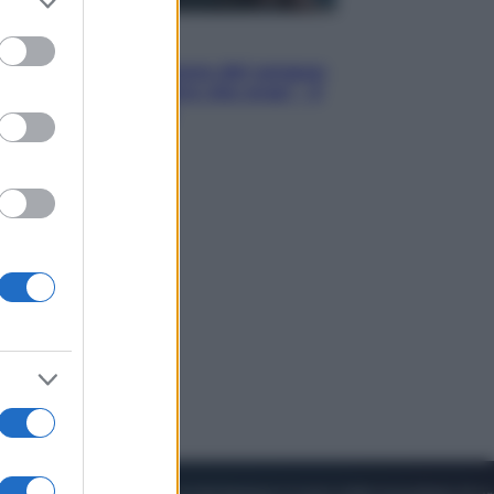
to grant or
ed purposes
Cinema
Robin Hood – Il prezzo del sangue:
Hugh Jackman, altro che eroe! – Il
video in esclusiva