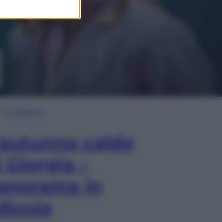
In Edicola
’autunno caldo
i Giorgia –
anorama in
dicola