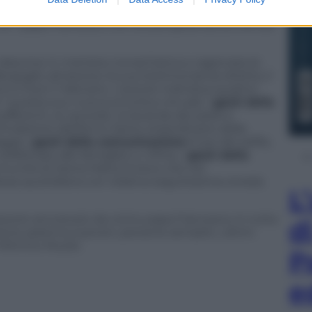
ell’opera gli è venuta sentendo parlare suor Maria
che “papa Francesco con la sua opera sta scrivendo
e descrive in maniera cronachistica e ragionata le
ergoglio attraverso la sua testimonianza diretta, il
 e fuori il Vaticano. L’autore individua quattro
o” questa suo nuova enciclica virtuale: i
gesti della
 sofferenti, ai carcerati, la lavanda dei piedi a
l’indizione dell’Anno Santo straordinario della
ggi); i
gesti della comunicazione
(l’uso dei selfie,
telefonate alle famiglie); e, infine, i
gesti della
comunità di Santa Marta invece che nel
essa quotidiana con relativa seguitissima omelia
L
noscere ancora più da vicino papa Francesco in tutta
d
zione paterna a poveri, persone semplici, ultimi.
di Mimmo Muolo.
P
e