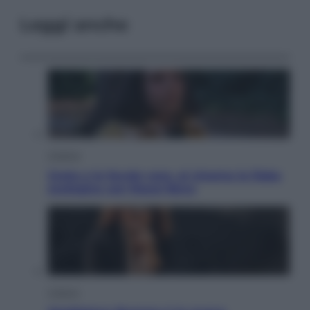
Leggi anche
Cinema
Greta e le favole vere, al cinema la fiaba
ecologica con Raoul Bova
Cultura