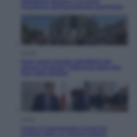
Maddalena Bumma è la nuova
Presidente dell’Associazione ApritiCielo
Attualità
Papa Leone travolto dall’affetto dei
giovani ad Assisi: l’abbraccio della folla
fuori dalla Basilica
Politica
Conte in Commissione Covid: l’ex
premier tiene un comizio politico