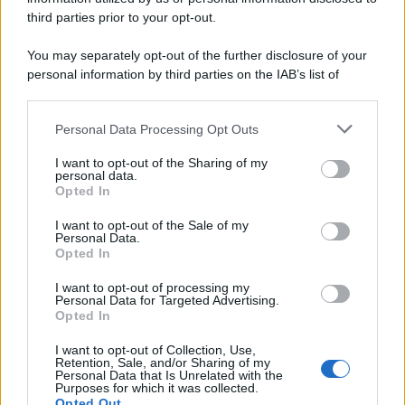
third parties prior to your opt-out.
You may separately opt-out of the further disclosure of your
personal information by third parties on the IAB’s list of
downstream participants.
Personal Data Processing Opt Outs
This information may also be disclosed by us to third parties
on the IAB’s List of Downstream Participants that may further
I want to opt-out of the Sharing of my
disclose it to other third parties.
personal data.
Opted In
Please note that this website/app uses one or more Google
services and may gather and store information including but
I want to opt-out of the Sale of my
Personal Data.
not limited to your visit or usage behaviour. You may click to
Opted In
grant or deny consent to Google and its third-party tags to
use your data for below specified purposes in below Google
I want to opt-out of processing my
consent section.
Personal Data for Targeted Advertising.
Opted In
I want to opt-out of Collection, Use,
Retention, Sale, and/or Sharing of my
Personal Data that Is Unrelated with the
Purposes for which it was collected.
Opted Out