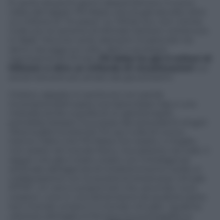
È uscito da pochi giorni
Speed Demon
, il nuovo
video del rapper FN Meka, che ha già raccolto oltre
un milione di “mi piace” su TikTok (no, non c’entra
nulla con la canzone di Michael Jackson contenuta
in
Bad
). Treccine verdi, diamanti incastonati nei
denti, tatuaggi sul volto, abiti e accessori
rigorosamente firmati,
FN Meka ha già 9 milioni di
follower e oltre un miliardo di visualizzazioni
sul
social network più amato dai giovanissimi.
Il brano, rappato in autotune con parole
incomprensibili sopra una tipica base trap e una
melodia simile a quella di un glockenspiel,
potrebbe bissare il successo dei precedenti singoli
Moonwalkin
e
Internet
. Fin qui nulla di nuovo,
tranne il fatto che FN Meka non esiste: o meglio,
non esiste nel mondo fisico, ma soltanto nel web. Il
rapper virtuale è stato creato con l’intelligenza
artificiale dall’agenzia di intrattenimento Vydia, in
collaborazione con la società di streetwear virtuale
RTFKT. Un vero e proprio bot che, secondo i suoi
creatori, «vive in una dimensione da qualche parte
tra il mondo umano e il mondo virtuale». Qualche
ulteriore dettaglio lo fornisce la sua biografia su