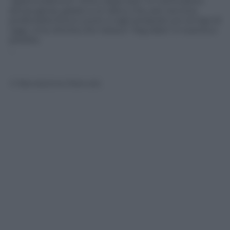
“grammofonino” d’oro, dopo ben 14 nomination
senza gloria, grazie a un disco che, per tecnica,
profondità lirica e suoni, è agli antipodi con la trap di
oggi. Una vittoria che nessun “big data” è riuscita a
predire.
…
© Riproduzione Riservata