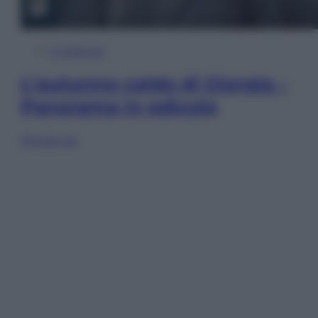
In Edicola
L’autunno caldo di Giorgia –
Panorama in edicola
Sfoglia ora