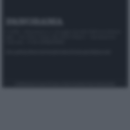
© 2025 – Panorama s.r.l. (Gruppo Società Editrice Italiana
spa) – Via Vittor Pisani 28, 20124 Milano – riproduzione
riservata – P.IVA 10518230965
Attualità
Lifestyle
Moda
Video
Podcast
Abbonati
Preferenze Privacy
Privacy Policy
Cookie Policy
Note legali