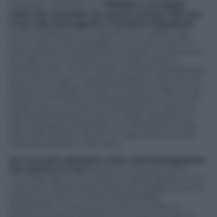
Instagram, secondo cui «
FNMeka è un rapper
robot non accettato da questo mondo, noto per
il suo stile stravagante e l’estetica Hypebeast
.
Ha le sembianze di un cyborg con i capelli e gli
occhi verdi, molti tatuaggi e una mano d’oro. FN
Meka abbraccia l’ambiguità di essere un influencer
virtuale e la sua presenza sui social media si
estende oltre i social media: nel 2019 ha pubblicato
due canzoni rap». In pratica, possiamo dire che FN
Meka è un collega virtuale di Chiara Ferragni, la cui
funzione precipua è la sponsorizzazione di marchi
celebri (tra cui console di videogiochi e catene di
fast food) attraverso canzoni create attraverso la
sola intelligenza artificiale, che, basandosi sui big
data delle canzoni rap più in voga, riesce a creare
autonomamente nuovi brani.
Uno scenario distopico, frutto dell’omologazione
che domina la trap
(da alcuni chiamato anche
“mumble rap”), le cui canzoni si assomigliano un po’
tutte per l’utilizzo delle stesse tecnologie, in primis
autotune e drum machine Roland 808
campionata. Lo scorso anno ben 12 milioni di
persone avevano assistito al concerto virtuale di