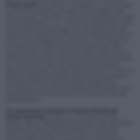
Travis Scott
(che, però, è un rapper in carne e ossa)
su Fortnite, celebre videogioco di battaglia reale
“free-to-play” che offre numerose modalità per ogni
tipo di giocatore. In un video che è diventato virale
su Youtube, Snoop Dogg, uno dei padrini del rap
West Coast degli anni Novanta, ha spiegato bene il
rischio di omologazione nella trap: «Una volta che
una persona ha deciso di essere sé stessa, offre
qualcosa che nessun altro può dare. Nessuno può
essere te tranne te: mentre noi cercavamo di avere
un nostro stile, oggi tutti rappano nella stessa,
identica maniera». La trap oggi domina in lungo e in
largo le classifiche basate sullo streaming, eppure
la realtà è spesso imprevedibile, sfuggente e
complessa, anche per l’intelligenza artificiale, che si
basa, fondamentalmente, su un accurato calcolo
probabilistico.
Un clamoroso esempio lo hanno fornito gli
ultimi Grammy
Award, in cui il premio come
Miglior Album Rap dell’anno è stato vinto da
King’s
Disease
di Nas, il 13esimo album in studio del
47enne Nasir Jones, che ha vinto il suo primo