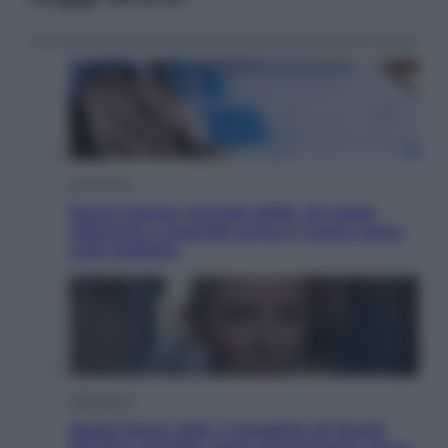
Economia
Nuovo bonus energia 2026, chi potrà
ottenerlo e quando arriva il nuovo aiuto
sulle bollette
Televisione
Squid Game USA, il progetto di David