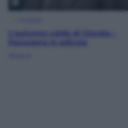
In Edicola
L’autunno caldo di Giorgia –
Panorama in edicola
Sfoglia ora