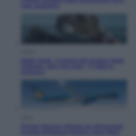
Fincher sarebbe stato accantonato. Ecco
cosa sappiamo
Cinema
Robin Hood – Il prezzo del sangue: Hugh
Jackman, altro che eroe! – Il video in
esclusiva
Viaggi
Perché Vietnam Airlines sta diventando
la porta d’ingresso italiana verso l’Asia