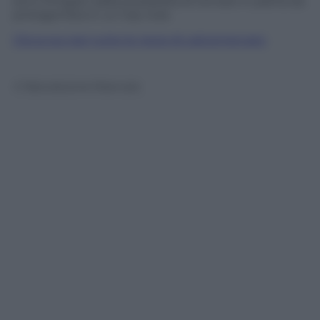
ed è intrigato dalla possibilità di tornare in patria da
protagonista in un top club.
Clicca qui per tutte le news di calciomercato
© Riproduzione Riservata