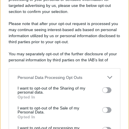
targeted advertising by us, please use the below opt-out
section to confirm your selection.
Please note that after your opt-out request is processed you
may continue seeing interest-based ads based on personal
information utilized by us or personal information disclosed to
third parties prior to your opt-out.
You may separately opt-out of the further disclosure of your
personal information by third parties on the IAB’s list of
downstream participants.
Personal Data Processing Opt Outs
This information may also be disclosed by us to third parties
on the IAB’s List of Downstream Participants that may further
I want to opt-out of the Sharing of my
disclose it to other third parties.
personal data.
Opted In
Please note that this website/app uses one or more Google
services and may gather and store information including but
I want to opt-out of the Sale of my
Personal Data.
not limited to your visit or usage behaviour. You may click to
Opted In
grant or deny consent to Google and its third-party tags to
use your data for below specified purposes in below Google
I want to opt-out of processing my