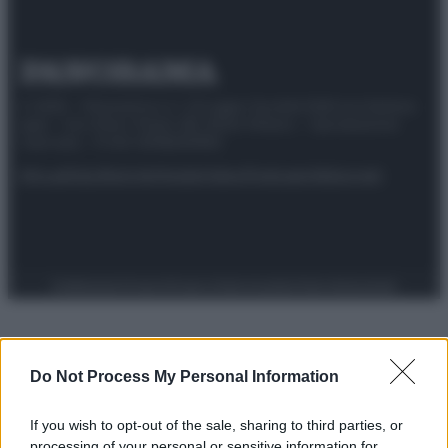
© 2025 – Panorama s.r.l. (Gruppo Società Editrice Italiana
spa) – Via Vittor Pisani 28, 20124 Milano – riproduzione
riservata – P.IVA 10518230965
Attualità
Lifestyle
Moda
Video
Podcast
Abbonati
Preferenze Privacy
Privacy Policy
Cookie Policy
Note legali
Do Not Process My Personal Information
If you wish to opt-out of the sale, sharing to third parties, or
processing of your personal or sensitive information for