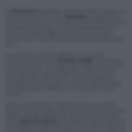
La
Fiorentina
potrebbe cambiare pelle in estate. La
permanenza di Vincenzo
Montella
sulla panchina
viola, nonostante un contratto sino al 2017, non è da
considerarsi scontata. Il ciclo dell’Aereoplanino in
Toscana sembra volgere al termine, così come
l’avventura in viola di tanti protagonisti degli ultimi
anni.
In particolare sembra difficile il rinnovo del
contratto per il diesse
Daniele Pradè
. Nella scorsa
primavera, dopo un lungo tira e molla, era arrivato il
prolungamento, ma di appena un anno. Ora, in
vista di giugno, all’orizzonte sembra riproporsi il
medesimo tormentone, ma questa volta l’epilogo
potrebbe essere differente e fra le parti tira aria
d’addio.
Stesso scenario per il direttore tecnico, nonché
fautore dei principali colpi internazionali quali Borja
Valero, Gonzalo Rodriguez, Mario Gomez e Pepito
Rossi,
Eduardo Macia
: l’ex dirigente del Liverpool è
corteggiato dal Barcellona per la prossima stagione