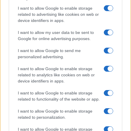
I want to allow Google to enable storage
related to advertising like cookies on web or
device identifiers in apps.
I want to allow my user data to be sent to
Google for online advertising purposes.
I want to allow Google to send me
personalized advertising.
I want to allow Google to enable storage
related to analytics like cookies on web or
device identifiers in apps.
I want to allow Google to enable storage
related to functionality of the website or app.
I want to allow Google to enable storage
related to personalization.
I want to allow Google to enable storage