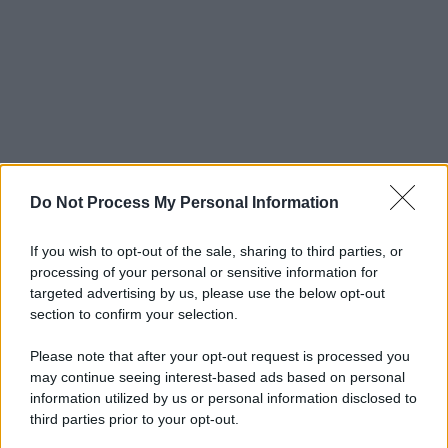
Do Not Process My Personal Information
If you wish to opt-out of the sale, sharing to third parties, or
processing of your personal or sensitive information for
targeted advertising by us, please use the below opt-out
section to confirm your selection.
Please note that after your opt-out request is processed you
may continue seeing interest-based ads based on personal
information utilized by us or personal information disclosed to
third parties prior to your opt-out.