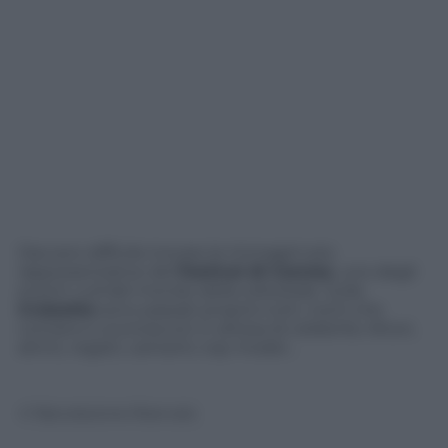
Davvero difficile trovare le immagini più
rappresentative del
Festival di Cannes
, uno degli
eventi
cult
del mondo della celluloide. Sulla
Croisette
sono passati proprio tutti, nomi che
contano e sconosciuti in attesa di celebrità. Attori,
attrici, registi, cantanti, top model…
© Riproduzione Riservata