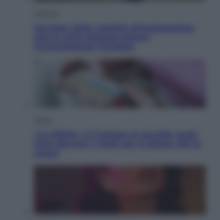
Lifestyle
Sea-Doo: dalla velocità all’esplorazione,
così le moto d’acqua stanno
rivoluzionando l’outdoor
Salute
«La pillola» e il tumore al cervello: quali
sono davvero i rischi per le donne che la
usano