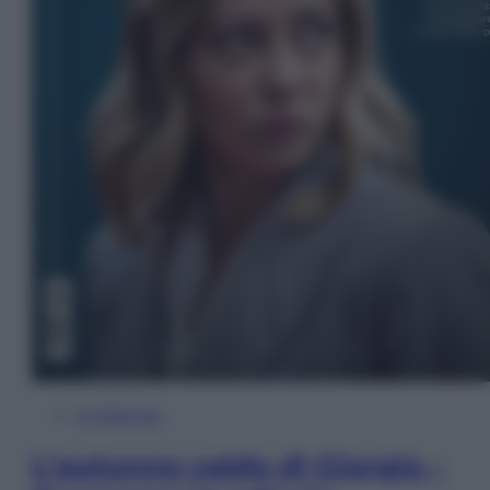
In Edicola
L’autunno caldo di Giorgia –