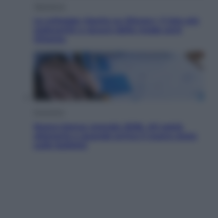
Televisione
Le schegge riporta su Disney+ il lato più
seducente e oscuro della moda anni
Ottanta
Economia
Nuovo bonus energia 2026, chi potrà
ottenerlo e quando arriva il nuovo aiuto
sulle bollette