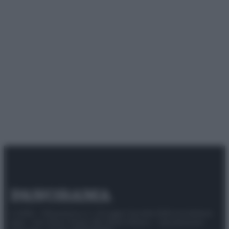
© 2025 – Panorama s.r.l. (Gruppo Società Editrice Italiana
spa) – Via Vittor Pisani 28, 20124 Milano – riproduzione