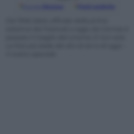
Google
Discover
Fonti preferite
Dal 1946 (data ufficiale della prima
edizione del Festival) a oggi, da Cannes è
passato il meglio del cinema. E non solo.
Le foto più belle dei divi di ieri e di oggi –
Il nostro speciale