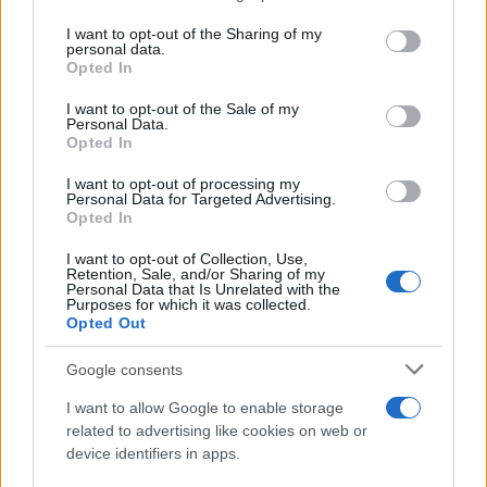
on the IAB’s List of Downstream Participants that may further
I want to opt-out of the Sharing of my
disclose it to other third parties.
personal data.
Opted In
Please note that this website/app uses one or more Google
services and may gather and store information including but
I want to opt-out of the Sale of my
Personal Data.
not limited to your visit or usage behaviour. You may click to
Opted In
grant or deny consent to Google and its third-party tags to
use your data for below specified purposes in below Google
I want to opt-out of processing my
consent section.
Personal Data for Targeted Advertising.
Opted In
I want to opt-out of Collection, Use,
Retention, Sale, and/or Sharing of my
Personal Data that Is Unrelated with the
Purposes for which it was collected.
Opted Out
Google consents
I want to allow Google to enable storage
related to advertising like cookies on web or
device identifiers in apps.