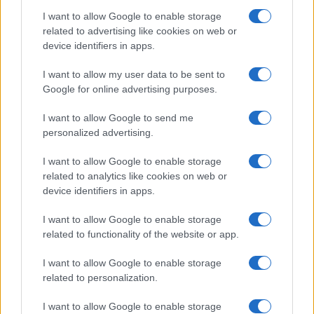
I want to allow Google to enable storage
related to advertising like cookies on web or
device identifiers in apps.
I want to allow my user data to be sent to
Google for online advertising purposes.
I want to allow Google to send me
personalized advertising.
I want to allow Google to enable storage
related to analytics like cookies on web or
device identifiers in apps.
I want to allow Google to enable storage
related to functionality of the website or app.
I want to allow Google to enable storage
related to personalization.
I want to allow Google to enable storage