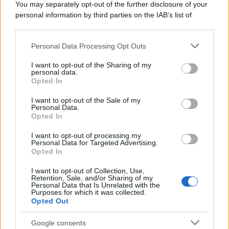
You may separately opt-out of the further disclosure of your
personal information by third parties on the IAB’s list of
downstream participants.
Personal Data Processing Opt Outs
This information may also be disclosed by us to third parties
on the IAB’s List of Downstream Participants that may further
I want to opt-out of the Sharing of my
disclose it to other third parties.
personal data.
Opted In
Please note that this website/app uses one or more Google
services and may gather and store information including but
I want to opt-out of the Sale of my
Personal Data.
not limited to your visit or usage behaviour. You may click to
Opted In
grant or deny consent to Google and its third-party tags to
use your data for below specified purposes in below Google
I want to opt-out of processing my
consent section.
Personal Data for Targeted Advertising.
Opted In
I want to opt-out of Collection, Use,
Retention, Sale, and/or Sharing of my
Personal Data that Is Unrelated with the
Purposes for which it was collected.
Opted Out
Google consents