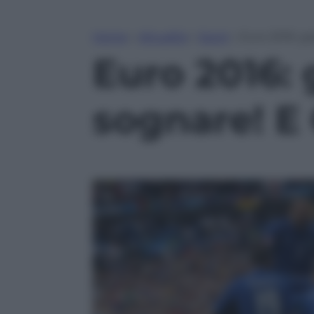
Home
»
Attualità
»
Sport
»
Euro 2016: gr
Euro 2016: 
sognare! E