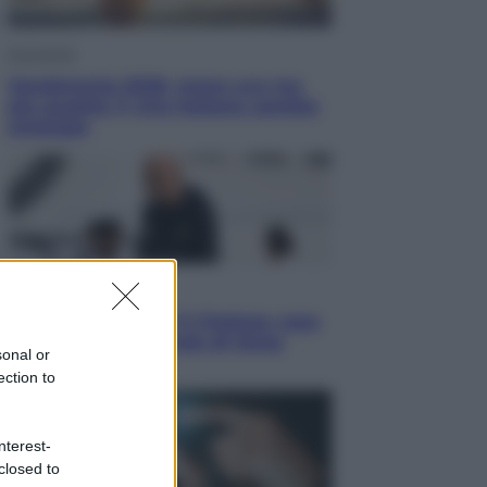
Economia
Vendemmia 2026, meno uva ma
più qualità: il vino italiano cambia
strategia
Sport
La Juventus batte il Chelsea: cosa
ha detto l’amichevole di Hong
sonal or
Kong
ection to
nterest-
closed to