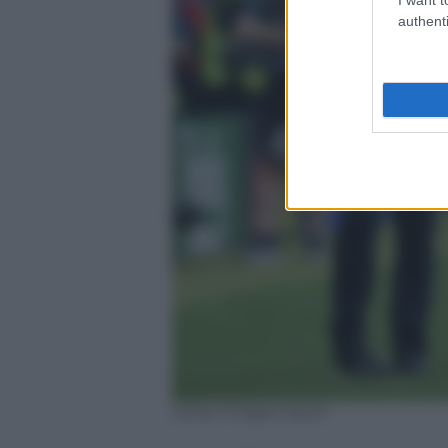
authenti
Getty Images Sport