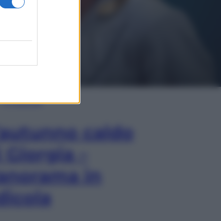
In Edicola
’autunno caldo
i Giorgia –
anorama in
dicola