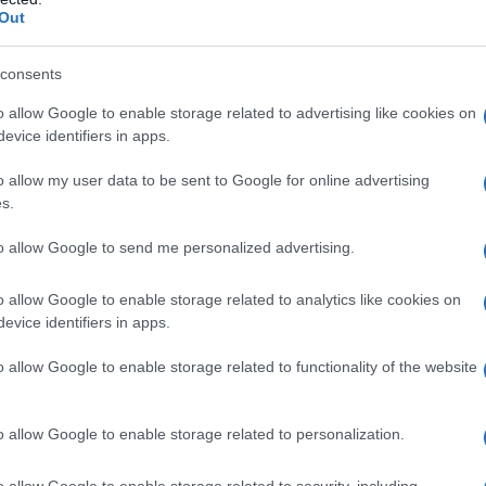
i a Città del Messico nel ’70, Madrid ’82, Dortmund
Out
n per scaricare tutta la pressione sui campioni del
sembrare inarrivabili. Lo erano anche gli spagnoli e
consents
e
o allow Google to enable storage related to advertising like cookies on
evice identifiers in apps.
alti: lo show di Conte
o allow my user data to be sent to Google for online advertising
s.
to allow Google to send me personalized advertising.
o allow Google to enable storage related to analytics like cookies on
evice identifiers in apps.
o allow Google to enable storage related to functionality of the website
o allow Google to enable storage related to personalization.
o allow Google to enable storage related to security, including