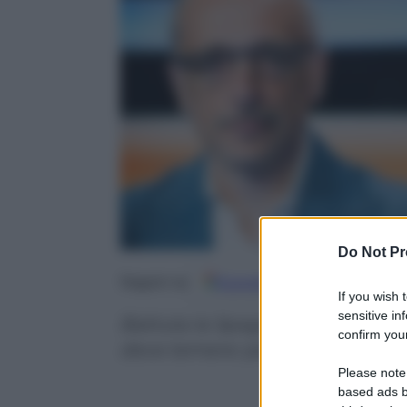
Do Not Pr
Google
Discover
Fo
Seguici su
If you wish 
sensitive in
Battuta la Spagna, nei quarti to
confirm your
deve temere: perché il ct è il no
Please note
based ads b