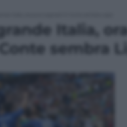
ande Italia, ora puoi sognare! E Conte sembra Lippi
grande Italia, or
 Conte sembra L