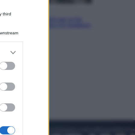
Economia
 third
IT Wallet obbligatorio per la Pa:
cos’è, come funziona e le scadenze
Downstream
er and store
to grant or
ed purposes