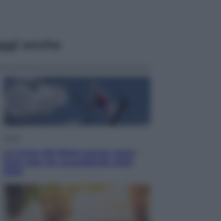
ggi anche
Esteri
La Corea del Nord avanza verso
Sud: cosa sta succedendo nella
DMZ