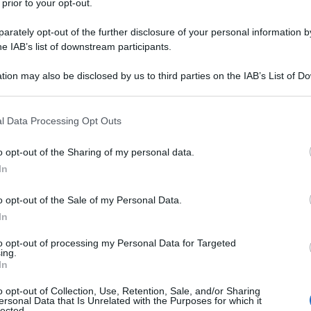
 prior to your opt-out.
rately opt-out of the further disclosure of your personal information by
he IAB’s list of downstream participants.
tion may also be disclosed by us to third parties on the IAB’s List of 
 that may further disclose it to other third parties.
 that this website/app uses one or more Google services and may gath
l Data Processing Opt Outs
including but not limited to your visit or usage behaviour. You may click 
 to Google and its third-party tags to use your data for below specifi
o opt-out of the Sharing of my personal data.
ogle consent section.
In
o opt-out of the Sale of my Personal Data.
e l’ora della verità, quello in cui noi e loro
In
 ai quarti di finale dell’Europeo e nessuno lo
 prima parete del nostro Everest
buttando fuori la
to opt-out of processing my Personal Data for Targeted
bili. Quello che aspetta, però, è ancora più difficile.
ing.
In
. Loro sono la Germania che è favorita da tutto:
o opt-out of Collection, Use, Retention, Sale, and/or Sharing
ersonal Data that Is Unrelated with the Purposes for which it
alia contro Germania come nel più classico dei
lected.