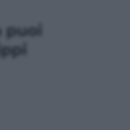
a puoi
ippi