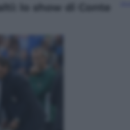
alti: lo show di Conte
Sfog