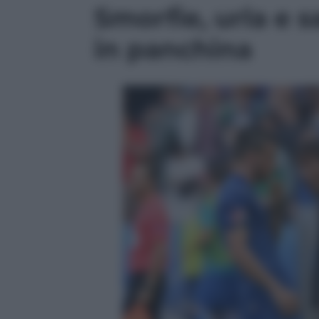
Smorfie, urla e s
in panchina