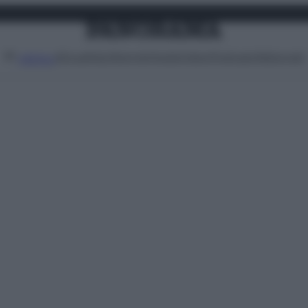
Attualità
Lifestyle
Moda
Video
Podcast
Abbonati
MENU