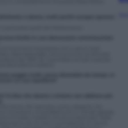
ca un consolidamento di questa disponibilità
Sfog
ichiarata a destra, molti partiti europei sperano
 in particolare quelli del Mediterraneo.
terreno fertile in una democrazia commissariata
 di movimenti di protesta che in alcuni stati
olto dipenderà dalla crisi economica: se dovesse
 tedesca del 1930-32, si potrebbe arrivare a parziali
ionalsocialismo tedesco.
ciuta peggio molti vanno dicendolo da tempo. In
ovare un suo equilibrio?
lo? Si dice che destra e sinistra non abbiano più
e.
molto senso. Per esempio, come categorie che
una concezione universalistica di un mondo globale
ne di realtà, modelli e strutture particolari. Nella
 dispongono più di visioni contrapposte di natura