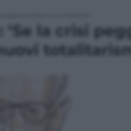
isi peggiora, rischiamo nuovi totalitarismi’
 ‘Se la crisi peg
uovi totalitarism