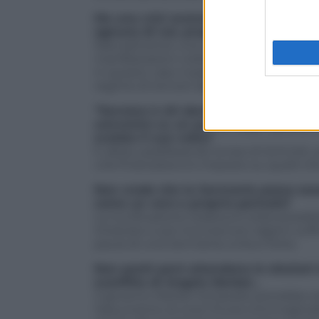
Ma una crisi economica planetaria an
ognuno di noi, proprio come il terror
Naturalmente una crisi economica glob
manifestazioni violente di un terrorism
in questo caso il paragone è improponib
regime di terrore ideologico che minacci
“Sovrano è chi decide nello stato di 
convenire su un punto: dopo quanto è 
svelato il suo volto?
E allora, parafrasando la tesi di Schmitt
crisi finanziaria si è imposto su quelli ch
Non crede che la Germania possa esse
come un vero e proprio pericolo?
La riunificazione tedesca è stata possibi
intravisto e poi riconosciuto ragioni suffi
paura di una Germania unita e forte.
Non pochi però attendono le elezioni
sconfitta di Angela Merkel…
Il governo Merkel-Schäuble potrebbe ess
l’assunzione di oneri finora inimmagina