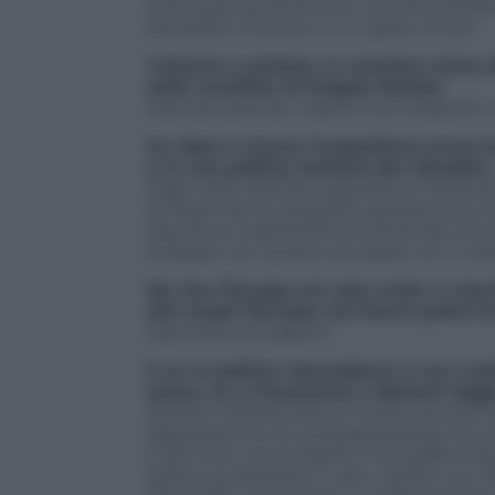
eventuale spostamento a sinistra produ
potrebbe incorrere in un grave errore.
Tuttavia a sinistra, in maniera meno d
nella sconfitta di Angela Merkel.
Sarei più preciso: i partiti non tedeschi,
Un dato è sicuro: il populismo trova 
e in una politica lontana dai cittadini.
Oggi viene definito populismo l’insieme
europei hanno acquisito grande forza. M
assumere caratteristiche simili alla crisi
analogie con quanto accadde con il naz
Ma che l’Europa sia nata male e cres
che modo l’Europa nel futuro potrà tr
Sarei felice di saperlo.
E se la politica riprendesse il suo ruo
senso, se è l’economia a dettare legg
Destra e sinistra hanno invece ancora 
rappresentino la contrapposizione tra 
e del tutto immutabile e l’autoaffermazio
pratica quotidiana, è vero, i partiti non