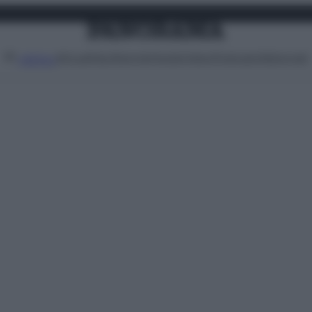
Attualità
Lifestyle
Moda
Video
Podcast
Abbonati
MENU