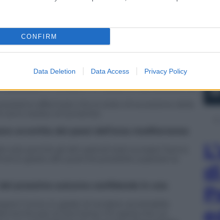
cora più grave potrebbe sconvolgere la vita di
ismo.
ale sarebbe molto più grave delle ben note
CONFIRM
o che, di norma, ha carattere episodico. Ma anche
ile. La prospettiva peggiore è sempre quella di un
 la sopravvivenza di un intero gruppo sociale.
Data Deletion
Data Access
Privacy Policy
eccezione”. Possiamo partire da Carl Schmitt per
accaduto in Grecia e in Italia, la tecnocrazia ha
, possiamo affermare che lo stato di eccezione della
e sono residui di sovranità.
re avvertita dai paesi dell’area mediterranea
L
le solo perché gli altri grandi stati europei hanno
cienti grazie alle quali era possibile superare la
d
 del prossimo autunno confidando in una
P
ere l’unico in grado di rendere accettabile
e
bili anche per la Germania. Chi spera che un