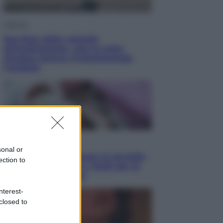
Lifestyle
Sea-Doo: dalla velocità
all’esplorazione, così le moto
d’acqua stanno rivoluzionando
l’outdoor
Salute
sonal or
«La pillola» e il tumore al cervello:
ection to
quali sono davvero i rischi per le
donne che la usano
nterest-
closed to