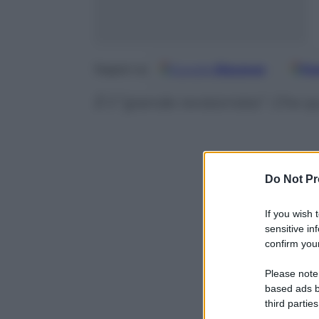
Google
Discover
Fo
Seguici su
È il “grande revisionista”. Che q
Do Not Pr
If you wish 
sensitive in
confirm your
Please note
based ads b
third parties