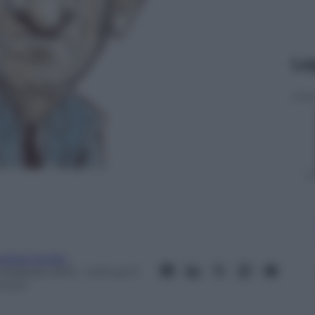
Le
ndrea Soglio
 Febbraio 2013
– Lettura: 5
inuti