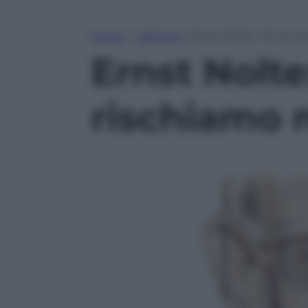
Home
»
Lifestyle
»
Ernst Nolte: ‘Se la cr
Ernst Nolte:
rischiamo n