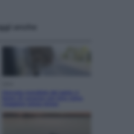
ggi anche
Viaggi
Giornata mondiale del gatto, è
boom di vacanze con loro: come
viaggiare senza stress