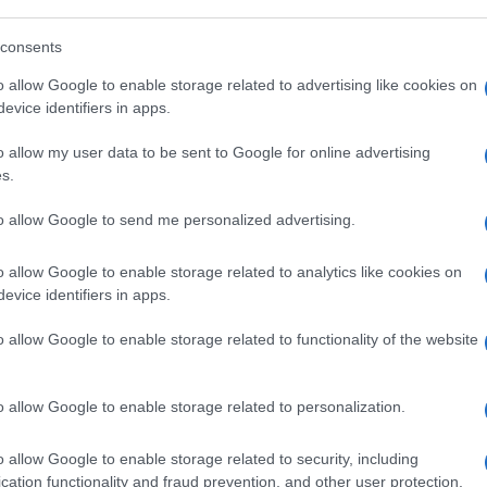
te un elemento di un partito o di un movimento
me un nemico dall’opinione pubblica, deve
consents
cista o filocomunista. Ma questo tipo di controversia
a all’approfondimento scientifico. Il compito della
o allow Google to enable storage related to advertising like cookies on
ze concrete e comprendere, piuttosto che
evice identifiers in apps.
zionalsocialismo?
o allow my user data to be sent to Google for online advertising
one storico-genetica del totalitarismo non è mai
s.
fondita, e non ci si è mai soffermati su quanto essa
te.
to allow Google to send me personalized advertising.
bero ripresentarsi i nuovi mostri totalitari?
mo hanno attribuito a un gruppo specifico di
o allow Google to enable storage related to analytics like cookies on
nell’altro, l’origine del male nella storia. Da ciò è
evice identifiers in apps.
te collettiva. Non credo che oggi ci sia
ncipio di questo tipo: simili mostri non dovrebbero
o allow Google to enable storage related to functionality of the website
i un terzo radicalismo, dopo nazismo e
o allow Google to enable storage related to personalization.
re di mercati azionari e disoccupazione più che del
diversi livelli: il timore della disoccupazione e il
o allow Google to enable storage related to security, including
llo stesso livello.
cation functionality and fraud prevention, and other user protection.