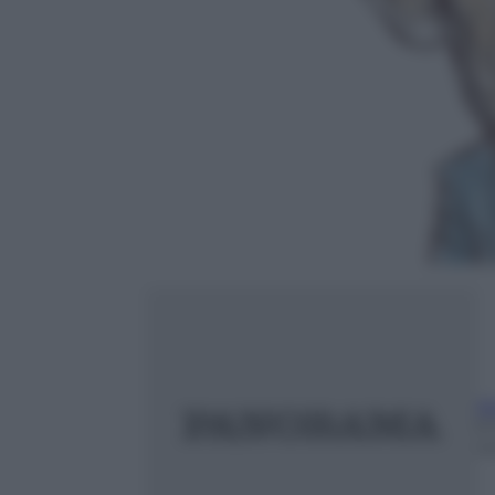
A
9
m