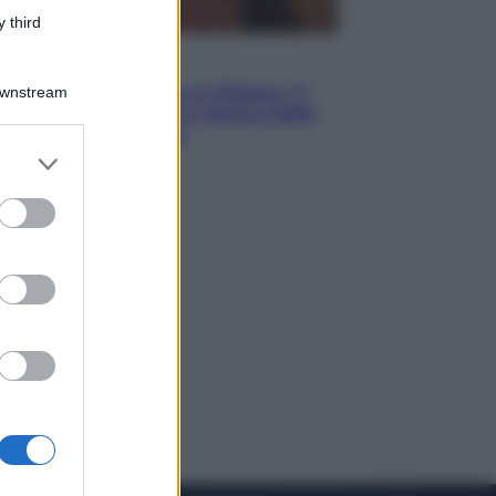
 third
Televisione
Le schegge riporta su Disney+ il
Downstream
lato più seducente e oscuro della
moda anni Ottanta
er and store
to grant or
ed purposes