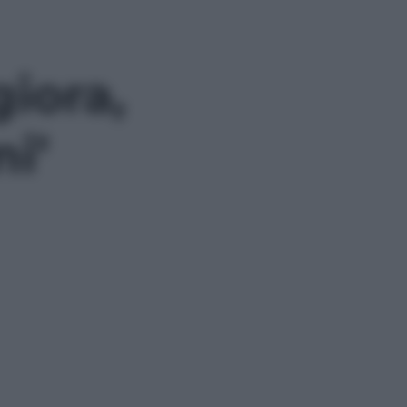
giora,
i’