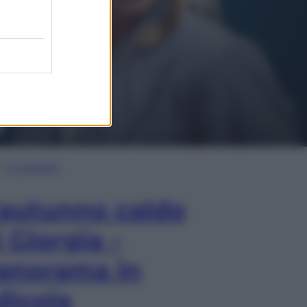
In Edicola
’autunno caldo
i Giorgia –
anorama in
dicola