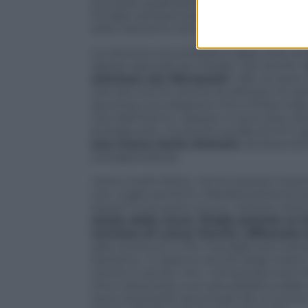
successo qualcosa di importante nella mi
ha dato sempre la possibilità di alzare l’
stato Sanremo non ci sarebbero state t
La canzone che porterà in gara,
Due
, sc
sapore speciale per Elodie, visti anche i
conclusa con Marracash
: «Me ne sono
che era una hit, anche se all’inizio mi 
racconta una relazione che è finita mal
che dall’interno. Spesso ci sono due visio
protagonisti, ma anche quelle di chi ti 
una nuova storia d’amore
(Andrea Iann
consapevolezza:
«Sono molto felice, ma la cosa più imp
non voglio sentirmi. Metaforicamente pa
essere il mio porto sicuro. L’amore viene 
serata delle cover, Elodie porterà un 
versione di Lenny Kravitz, affiancata
idea, anche se il mio management pensa
Sanremo. Ci saranno anche degli inserti 
uomini e anche me». L’empowerment fem
che è diventata una vera paladina del
cerco di poterle raccontare da un punto 