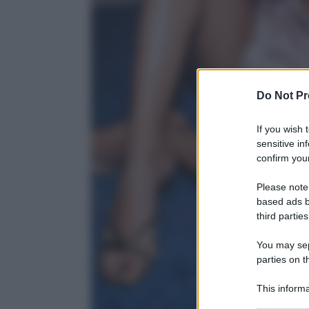
Do Not Pr
If you wish 
sensitive in
confirm your
Please note
based ads b
third parties
You may sepa
parties on t
This informa
Participants