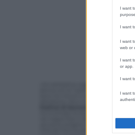
I want t
purpose
I want 
I want t
web or d
I want t
or app.
I want t
«Ho tantissima voglia di fare Sanremo, 
donna con la “cazzimma”. Voglio sembra
I want t
Sono tre minuti e venti, non ci deve es
authenti
distrazione. Devo riuscire a fare quello».
Festival di Sanremo
(subito dopo i fav
ha incontrato la stampa per raccontare
nei negozi fisici e digitali dal 10 febbrai
ancora la vertigine,
disponibile su Prime V
Città dei Fiori ha sempre avuto un sapo