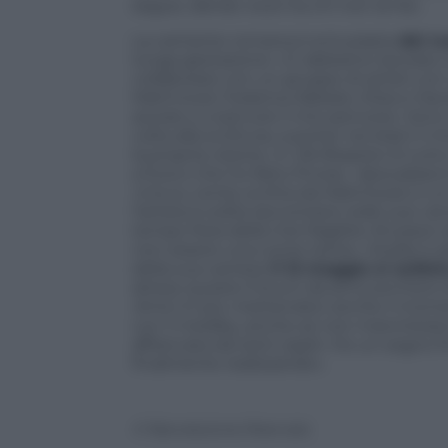
segue, dando voce ha chi non la ha».
La cantante romana è entusiasta
del n
lunga gestazione: «Ci abbiamo lavorato s
collaborare con un gruppo di artisti co
Mahmood, Federica Abbate, Elisa e Dav
aiutato a costruire il mio percorso. Sono
volta alla scrittura, a portar nei brani il m
la propria visione. In
Ok.Respira
c’è tutt
a fuoco che ho fatto finora».
Apocalisse
è
Una su cento
, scritta da Mahmood, è un
l’artista è solita raccontarsi nelle sue 
tempo fiera della mie fragilità. Mi piace
non essere una come tante». Elodie è at
della sua carriera:
il 12 maggio si esibi
atteso questo Forum da anni,cercherò d
Amici i
n poi, mettendoci anche il mome
con il medley, anche se non mancheranno
affiancata da tanti ospiti. Ho un sogno 
finalmente realizzando».
© Riproduzione Riservata