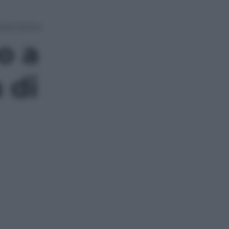
importante»
o a
 di