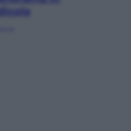
dicola
lia ora