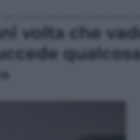
: «Ogni volta che vado a Sanremo succede qualcosa di 
ni volta che vad
ccede qualcosa
e»