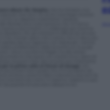
e
uovo album
Ok. Respira
,
che ha richiesto una
opra per due anni. Ho avuto il privilegio di poter
n cui ho un rapporto importante. Dardust,
ide Petrella sono tutte persone che mi hanno
Sfog
 riuscita a raccontarmi, a collaborare per la prima
io desiderio. Per gli interpreti è difficile far arrivare
o il mio mondo: spero che si senta che è il disco più
 ispirata dal suo rapporto con Marracash, mentre
 brano emblematico della sincerità con la quale
canzoni: «Sono una donna fragile ma allo stesso
 raccontare le mie paure con onestà. Ecco, spero di
tesa, tra pochi mesi, dal concerto più importante
rà per la prima volta al Forum di Assago
: «Ho
i raccontare tutto quello che mi è accaduto da
nto di show come ho fatto a Sanremo due anni fa
 momenti più intimi. Ci saranno i ballerini e sarò
fin da quando ero piccola e adesso lo sto