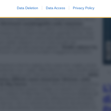
a vita. Sono cresciuta. Mi ha dato tantissimo. Mi
asticella, di mettermi alla prova. Se non ci fosse
Data Deletion
Data Access
Privacy Policy
utte le cose che sono venute dopo».
ritta con Federica Abbate e Jacopo Ettorre, ha un
riferimenti autobiografici sulla relazione
 innamorata subito, ho capito immediatamente
sembrava che il brano fosse più grande di me.
Due
e e che all’esterno viene percepita diversamente
ni delle relazioni. E non solo quelle dei
guarda. E giudica senza sapere».
Elodie adesso ha
one n.d.r.), che le ha dato maggiore serenità e
ortante è che ho capito che cosa non voglio, come
rlando non voglio ‘difendermi’ a casa, quello deve
dal rispetto per l’identità dell’altra persona».
Nella
brano difficile come
American Woman
, nella
 da Big Mama:
«
American Woman
era la mia prima
L
va potesse essere meglio un pezzo in italiano a
in italiano di Big Mama, che è come se sfidasse gli
d
minile è una costante della poetica di Elodie,
le donne: «Ho un amore per le donne da sempre e
P
di vista diverso. Vorrei essere portavoce di chi mi