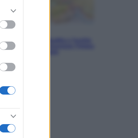
er and store
to grant or
ed purposes
Esteri
Pakistan, Arabia Saudita e Turchia
verso un patto di sicurezza: l’intesa
che preoccupa Israele