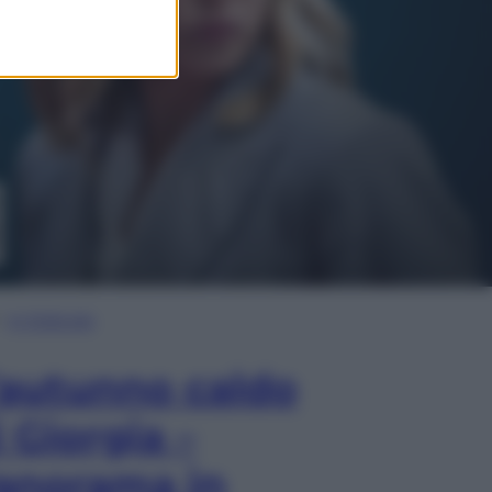
In Edicola
’autunno caldo
i Giorgia –
anorama in