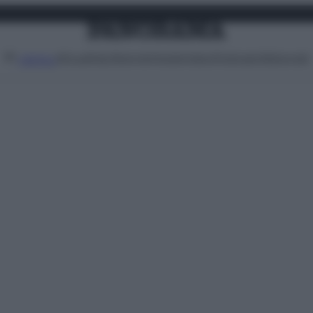
Attualità
Lifestyle
Moda
Video
Podcast
Abbonati
MENU