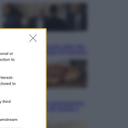
Sport
La guerra per il controllo della Fifa,
ecco chi sono gli alleati di Infantino
sonal or
ection to
nterest-
closed to
Vino e Cibo
 third
Pizza, la rivoluzione gastronomica
in tavola che parte dal mulino a
pietra
Downstream