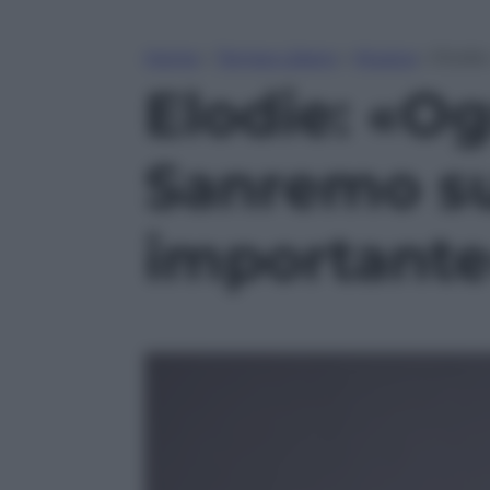
Home
»
Tempo Libero
»
Musica
»
Elodie
Elodie: «Og
Sanremo su
important