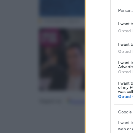
Please note
Persona
information 
deny consent
Giampaolo Sgura
I want t
in below Go
Opted 
I want t
Opted 
Gabriele Ant
3 Febbraio 2
I want 
Advertis
Opted 
I want t
of my P
was col
Opted 
Google
Discover
Fo
Seguici su
Google 
I want t
web or d