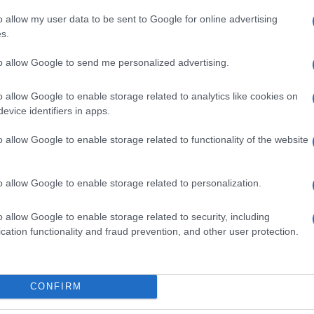
o allow my user data to be sent to Google for online advertising
s.
to allow Google to send me personalized advertising.
o allow Google to enable storage related to analytics like cookies on
evice identifiers in apps.
o allow Google to enable storage related to functionality of the website
o allow Google to enable storage related to personalization.
senza aspettative, se non quella di essere una
re davvero convinta di quello che sto facendo.
o allow Google to enable storage related to security, including
sere nient’altro in quel momento, nessuna
cation functionality and fraud prevention, and other user protection.
Parola di Elodie, tra le favorite del prossimo
oritissimi Mengoni e Ultimo) con il brano
Due
, che
 il brano sanremese, il suo nuovo album
Ok. Respira
,
o, e la prima docu-serie di cui è protagonista,
Sento
CONFIRM
ideo dal 20 febbraio. Per Elodie il festival della
re speciale: «Ogni volta che ho fatto Sanremo è