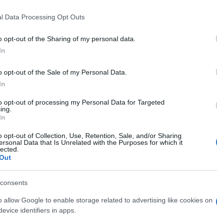
 that this website/app uses one or more Google services and may gath
l Data Processing Opt Outs
including but not limited to your visit or usage behaviour. You may click 
 to Google and its third-party tags to use your data for below specifi
o opt-out of the Sharing of my personal data.
ogle consent section.
In
o opt-out of the Sale of my Personal Data.
In
onucci
023
– Lettura: 4 minuti
to opt-out of processing my Personal Data for Targeted
ing.
In
o opt-out of Collection, Use, Retention, Sale, and/or Sharing
ersonal Data that Is Unrelated with the Purposes for which it
lected.
Out
nti preferite
consents
o allow Google to enable storage related to advertising like cookies on
evice identifiers in apps.