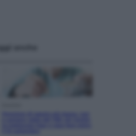
ggi anche
Economia
Pensione di agosto più bassa, non
è sempre colpa del 730: chi rischia
la trattenuta Inps e cosa fare entro
il 15 settembre