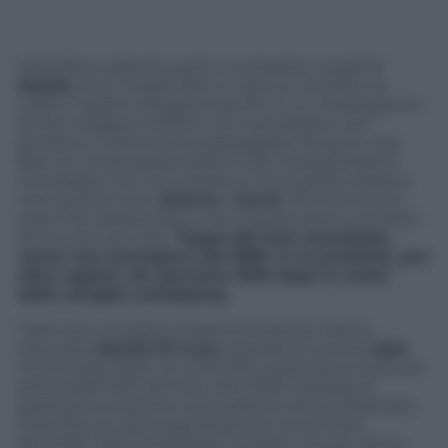
Verrebbe voglia di uscire a comprare i regali di
Natale
. Anzi, meglio fare un giro su internet, al
caldo: 7 gradi e pioggia a secchi in un mezzogiorno
di fine maggio a Milano non autorizzano voli
pindarici e nemmeno passeggiate. Se qui è così,
fate voi come possa essere sulle impressionanti
montagne che non verranno mai scalate, almeno
non questa volta.
Stelvio
e
Gavia
. Ma nemmeno
quel che restava dopo che la giuria aveva mozzato
ieri le cime più alte.
Tappa del Giro cancellata,
come non succedeva dal 1989. O se preferite, per
altre ragioni, da Sanremo 2001 dopo la notte
delle streghe antidoping
.
Tanto per ricordare questa ricorrenza, hanno
ribeccato
Danilo Di Luca
: stavolta la vecchia
Epo
,
rintracciata dopo un controllo a sorpresa a casa sua
prima dell’inizio del Giro. Nel 2009, quando lo
pizzicarono la prima volta almeno era la sofisticata
Cera, Epo di ultima generazione: era arrivato
secondo nella Corsa Rosa, risultato che gli venne