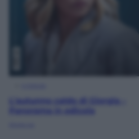
In Edicola
L’autunno caldo di Giorgia –
Panorama in edicola
Sfoglia ora