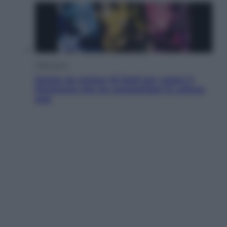
Televisione
Estate da anime: 10 titoli per capire il
fenomeno che ha conquistato la cultura
pop