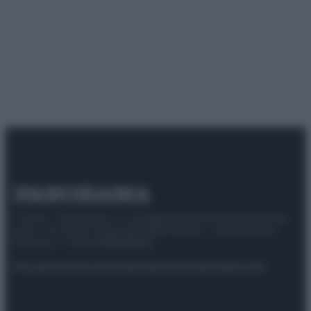
© 2025 – Panorama s.r.l. (Gruppo Società Editrice Italiana
spa) – Via Vittor Pisani 28, 20124 Milano – riproduzione
riservata – P.IVA 10518230965
Attualità
Lifestyle
Moda
Video
Podcast
Abbonati