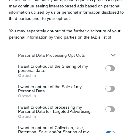
may continue seeing interest-based ads based on personal
information utilized by us or personal information disclosed to
third parties prior to your opt-out.
You may separately opt-out of the further disclosure of your
personal information by third parties on the IAB’s list of
downstream participants.
Personal Data Processing Opt Outs
This information may also be disclosed by us to third parties
on the IAB’s List of Downstream Participants that may further
I want to opt-out of the Sharing of my
disclose it to other third parties.
personal data.
Opted In
Please note that this website/app uses one or more Google
services and may gather and store information including but
I want to opt-out of the Sale of my
Personal Data.
not limited to your visit or usage behaviour. You may click to
Opted In
grant or deny consent to Google and its third-party tags to
use your data for below specified purposes in below Google
I want to opt-out of processing my
consent section.
Personal Data for Targeted Advertising.
Opted In
I want to opt-out of Collection, Use,
Retention, Sale, and/or Sharing of my