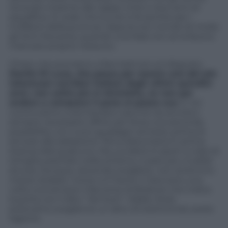
revocato insieme alle tappe vinte e due anni di
squalifica. Si vede che la crisi si fa sentire per i
truffatori della puntura. Oppure son tornati di moda
gli Anni Novanta, quando una fiala non se la faceva
mancare proprio nessuno.
Chiaro che proviamo a fare battute sul disgusto.
Danilo Di Luca, che passa per essere uno dei più
talentuosi corridori italiani degli ultimi quindici
anni, non salirà più in bicicletta, se non per
andare a comprare il pane al paese suo
. E noi
continuiamo a domandarci perché sia ancora e
sempre necessario offrire per forza una seconda
possibilità, con nuovi guadagni annessi, prima di
arrivare alla radiazione. Pena draconiana in prima
istanza dirà qualcuno. Ma uccidere lo sport a colpi di
siringhe piantate nella schiena, ci pare più crudele
ancora. Dunque, dovendo scegliere, non avremmo
mezzo dubbio. Come a X Factor: ti beccano una
volta una ed esce il faccione di Briatore che indica
la porta con il dito: “Sei fuori”. Oddio, forse
potevamo sceglierne un altro di testimonial, avete
ragione.