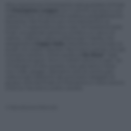
Altra esperienza interessante sarà guardare la finale
di
Champions League
con il camino acceso e una
cassa di birra. Ovviamente tedesca, probabilmente
bavarese. Mai finale fu più intonata perfino al
meteo. Ci aspettiamo due cose nel weekend delle
finali: una grande partita a Londra e un sacco di
odioso, violento casino a Roma per il derby che
assegnerà la
Coppa Italia
. Disordine annunciato al
quale non esiste risposta. Nemmeno parole che già
suonano sinistre. Come quelle di
De Rossi
: “Sarà
una festa di sport. Armi e coltelli restino a casa”. Se
c’è bisogno di dire queste cose già siamo messi
non male, peggio. Speriamo solo di continuare
nella lunga tradizione dei pronostici sbagliati di
grosso: orrenda finale di Champions e notte serena
a Roma. Facciamo subito cambio.
© Riproduzione Riservata