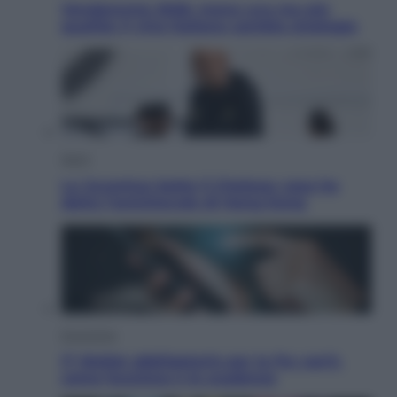
Vendemmia 2026, meno uva ma più
qualità: il vino italiano cambia strategia
Sport
La Juventus batte il Chelsea: cosa ha
detto l’amichevole di Hong Kong
Economia
IT Wallet obbligatorio per la Pa: cos’è,
come funziona e le scadenze