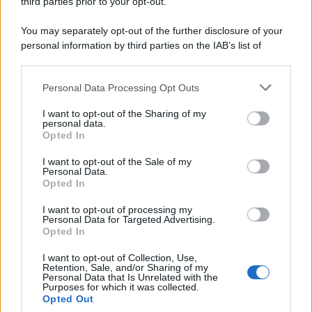
third parties prior to your opt-out.
You may separately opt-out of the further disclosure of your
personal information by third parties on the IAB’s list of
downstream participants.
Personal Data Processing Opt Outs
This information may also be disclosed by us to third parties
on the IAB’s List of Downstream Participants that may further
I want to opt-out of the Sharing of my
disclose it to other third parties.
personal data.
Opted In
Please note that this website/app uses one or more Google
services and may gather and store information including but
I want to opt-out of the Sale of my
Personal Data.
not limited to your visit or usage behaviour. You may click to
Opted In
grant or deny consent to Google and its third-party tags to
use your data for below specified purposes in below Google
I want to opt-out of processing my
consent section.
Personal Data for Targeted Advertising.
Opted In
I want to opt-out of Collection, Use,
Retention, Sale, and/or Sharing of my
Personal Data that Is Unrelated with the
Purposes for which it was collected.
Opted Out