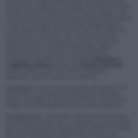
Va tanto di moda la sostenibilità, ebbene là onde
evitare che ci facciano mangiare le polpette create
(chissà come) in laboratorio ci si può rivolgere alle
carne bianche e avicole in particolare di alta qualità
– hanno un impatto ambientale paragonabile a
quello degli insetti che vanno tanto di moda e di
cui peraltro si nutrono – per ottenere risultati
gastronomici di alto profilo. E’ il caso di questo
piatto che se vi ricordate la fiaba della Bella
addormentata nel bosco – di antichissima
tradizione trascritta tanto dai fratelli
Giacomo
e
G
uglielmo Grimm
quanto da
Charles Perrault
–
farà sorridere: questi fusi filanti risvegliano
l’appetito. Insomma sono una favola!
Ingredienti
– 8 fusi (cosce) di pollo, 150 grammi di
prosciutto cotto di prima scelta, una scamorza
bianca, 10 foglie di salvia freschissime, due spicchi
d’aglio, olio extravergine di oliva, sale e pepe q.b.
Procedimento
– Disossate i fusi (è semplice basta
incidere per il lungo con un coltellino la costa nella
parte mediana e poi liberare l’osso, altrimenti fatelo
fare dal macellaio) e nettateli dai nervetti. Ora