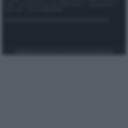
spa) – Via Vittor Pisani 28, 20124 Milano – riproduzione
riservata – P.IVA 10518230965
Attualità
Lifestyle
Moda
Video
Podcast
Abbonati
Preferenze Privacy
Privacy Policy
Cookie Policy
Note legali