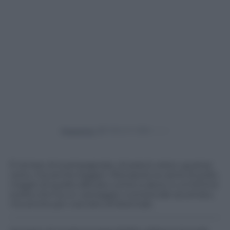
Powered by
È tempo di scampagnate, di pranzi veloci, gustosi
certo, ma anche leggeri. Riscoprire la carne di pollo,
magari di quello allevato come si deve, è un’ottima
scelta che ha un vantaggio nutrizionale accertato,
ma anche per così dire ambientale.