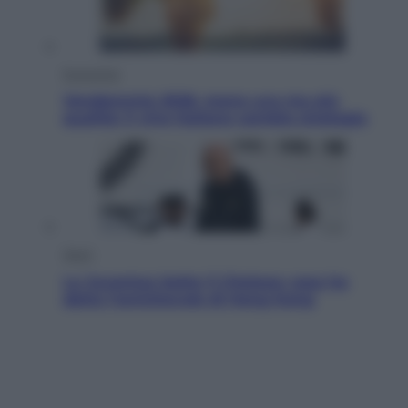
Economia
Vendemmia 2026, meno uva ma più
qualità: il vino italiano cambia strategia
Sport
La Juventus batte il Chelsea: cosa ha
detto l’amichevole di Hong Kong