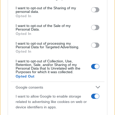
on the IAB’s List of Downstream Participants that may further
I want to opt-out of the Sharing of my
disclose it to other third parties.
personal data.
Opted In
Please note that this website/app uses one or more Google
services and may gather and store information including but
I want to opt-out of the Sale of my
Personal Data.
not limited to your visit or usage behaviour. You may click to
Opted In
grant or deny consent to Google and its third-party tags to
use your data for below specified purposes in below Google
I want to opt-out of processing my
consent section.
Personal Data for Targeted Advertising.
Opted In
I want to opt-out of Collection, Use,
Retention, Sale, and/or Sharing of my
Personal Data that Is Unrelated with the
Purposes for which it was collected.
Opted Out
Google consents
I want to allow Google to enable storage
related to advertising like cookies on web or
device identifiers in apps.