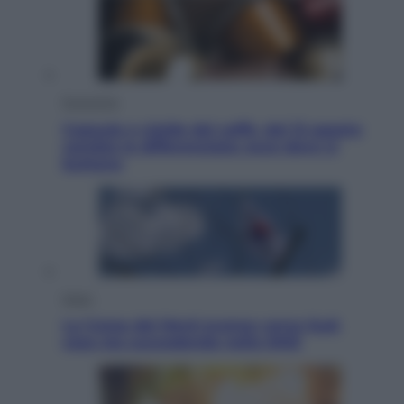
Economia
Capsule e cialde del caffè, dal 12 agosto
cambia la differenziata: ecco dove si
buttano
Esteri
La Corea del Nord avanza verso Sud:
cosa sta succedendo nella DMZ