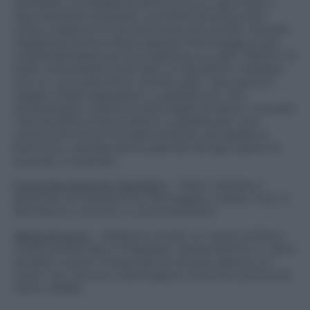
stendete una foglia di salvia (una su ogni fuso e
due tenetele da parte), una fetta di prosciutto
cotto e bastoncini di scamorza che avrete ricavato
tagliando prima a fette spesse il formaggio e poi
suddividendole per la lunghezza, su ogni “filetto” di
pollo. Arrotolateli a formare un bauletto e fissateli
con un uno stecchino. Schiacciate i due spicchi
d’aglio e fateli appassire in padella con olio
extravergine insieme a due foglie di salvia. Cuocete
i fusi di pollo a fuoco dolce in padella per una
ventina di minuti incoperchiando, poi alzate la
fiamma e rosolate bene girando da ogni parte di
quando in quando.
Come far divertire i bambini
– Fatevi aiutare a
guarnire con prosciutto, formaggio e salvia i fusi, si
sentiranno cuoche e cuochi provetti!
Abbinamento
– Abbiamo scelto un rosso siciliano
molto profumato: il Frappato. Va benissimo un altro
siciliano come il Cerasuolo di Vittoria oppure un
rosso non tannico marchigiano come la Lacrima di
Morro d’Alba.