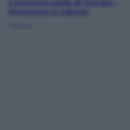
L’autunno caldo di Giorgia –
Panorama in edicola
Sfoglia ora