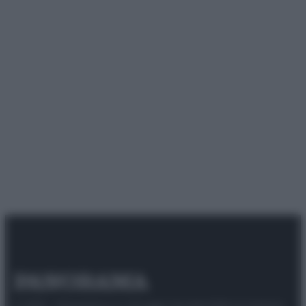
© 2025 – Panorama s.r.l. (Gruppo Società Editrice Italiana