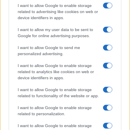
I want to allow Google to enable storage
related to advertising like cookies on web or
device identifiers in apps.
I want to allow my user data to be sent to
Google for online advertising purposes.
I want to allow Google to send me
personalized advertising.
I want to allow Google to enable storage
related to analytics like cookies on web or
device identifiers in apps.
I want to allow Google to enable storage
related to functionality of the website or app.
I want to allow Google to enable storage
related to personalization.
I want to allow Google to enable storage