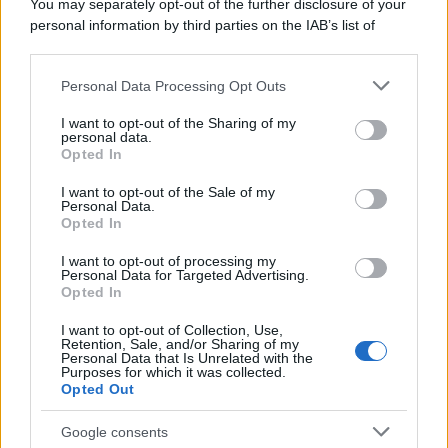
You may separately opt-out of the further disclosure of your
personal information by third parties on the IAB’s list of
downstream participants.
Personal Data Processing Opt Outs
This information may also be disclosed by us to third parties
on the IAB’s List of Downstream Participants that may further
I want to opt-out of the Sharing of my
disclose it to other third parties.
personal data.
Opted In
Please note that this website/app uses one or more Google
services and may gather and store information including but
I want to opt-out of the Sale of my
Personal Data.
not limited to your visit or usage behaviour. You may click to
Opted In
grant or deny consent to Google and its third-party tags to
use your data for below specified purposes in below Google
I want to opt-out of processing my
consent section.
Personal Data for Targeted Advertising.
Opted In
I want to opt-out of Collection, Use,
Retention, Sale, and/or Sharing of my
Personal Data that Is Unrelated with the
Purposes for which it was collected.
Opted Out
Google consents