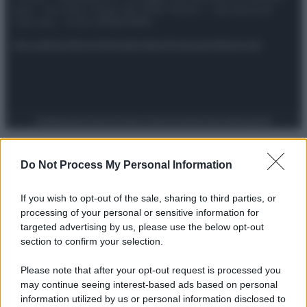
spa) – Via Vittor Pisani 28, 20124 Milano – riproduzione
riservata – P.IVA 10518230965
Attualità
Lifestyle
Moda
Video
Podcast
Abbonati
Preferenze Privacy
Privacy Policy
Cookie Policy
Note legali
Do Not Process My Personal Information
If you wish to opt-out of the sale, sharing to third parties, or
processing of your personal or sensitive information for
targeted advertising by us, please use the below opt-out
section to confirm your selection.
Please note that after your opt-out request is processed you
may continue seeing interest-based ads based on personal
information utilized by us or personal information disclosed to