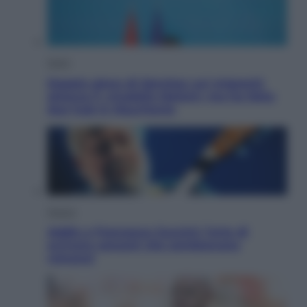
Esteri
Doppio gioco di Sánchez sui migranti:
attacca il «modello Meloni» ma ha fatto
due hub in Mauritania
Musica
Addio a Francesco Guccini: l’arte di
scrivere canzoni che sembravano
romanzi