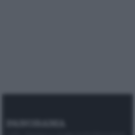
© 2025 – Panorama s.r.l. (Gruppo Società Editrice Italiana