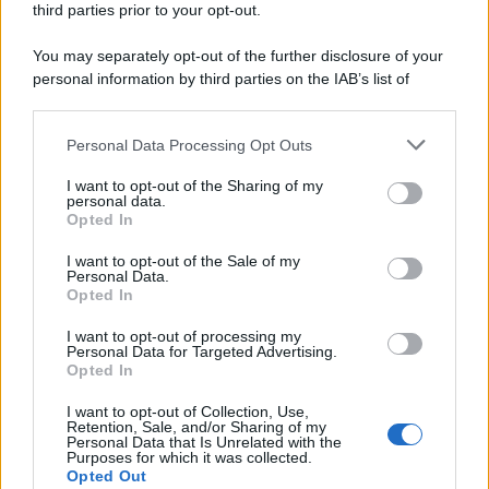
third parties prior to your opt-out.
You may separately opt-out of the further disclosure of your
personal information by third parties on the IAB’s list of
downstream participants.
Personal Data Processing Opt Outs
This information may also be disclosed by us to third parties
on the IAB’s List of Downstream Participants that may further
I want to opt-out of the Sharing of my
disclose it to other third parties.
personal data.
Opted In
Please note that this website/app uses one or more Google
services and may gather and store information including but
I want to opt-out of the Sale of my
Personal Data.
not limited to your visit or usage behaviour. You may click to
Opted In
grant or deny consent to Google and its third-party tags to
use your data for below specified purposes in below Google
I want to opt-out of processing my
consent section.
Personal Data for Targeted Advertising.
Opted In
I want to opt-out of Collection, Use,
Retention, Sale, and/or Sharing of my
Personal Data that Is Unrelated with the
Purposes for which it was collected.
Opted Out