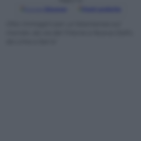
Google
Discover
Fonti preferite
Otto immagini per un’istantanea sul
mondo: da via del Tritone a Nuova Delhi,
da Lima a San’a’