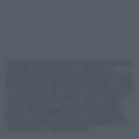
“Immagini che scorrono sul monitor delle “agenzie”:
il mondo come lo avvertiamo, mediato, non
dall’impossibile ritmo continuo delle televisioni, ma
dal ritmo discreto degli scatti dei fotografi; un flusso
di momenti che inquadrano una giornata. Una serie
di “istanti infiniti” che ci aiutano a vedere. Nessuna
ambizione di primato estetico – troppo veloce e
caotica la selezione – ma, certamente, il valore
estetico delle fotografie scelte è parte della loro
funzione: non solo “documento”, ma soprattutto
espressione delle possibilità della fotografia come
media narrativo e rappresentativo.”