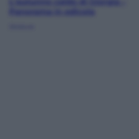
L’autunno caldo di Giorgia –
Panorama in edicola
Sfoglia ora