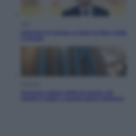
Sport
Infantino in trincea, si tiene la Fifa e sfida
il mondo
Economia
Pensione agosto 2026 più bassa: chi
rischia il taglio e quanto dovrà restituire