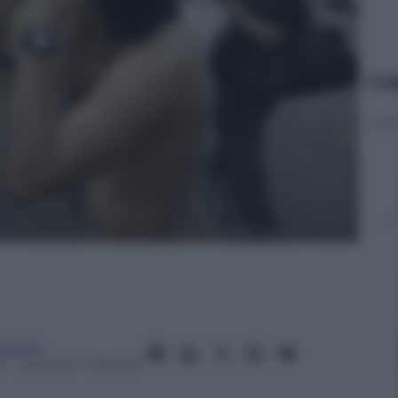
Le
tment
3
– Lettura: 1 minuto