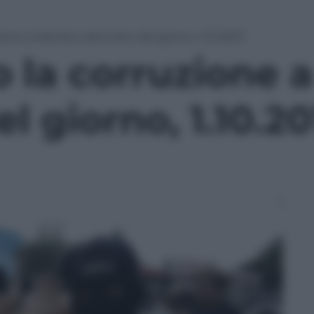
one a Manila e altre foto del giorno, 1.10.2013
 la corruzione a
el giorno, 1.10.2