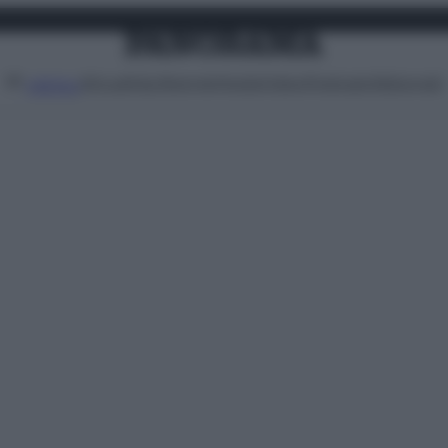
Attualità
Lifestyle
Moda
Video
Podcast
Abbonati
MENU