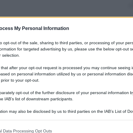
nti preferite
ocess My Personal Information
 sul mondo: dalle Filippine a Londra,
to opt-out of the sale, sharing to third parties, or processing of your per
formation for targeted advertising by us, please use the below opt-out s
 selection.
 that after your opt-out request is processed you may continue seeing i
ased on personal information utilized by us or personal information dis
 prior to your opt-out.
rately opt-out of the further disclosure of your personal information by
he IAB’s list of downstream participants.
tion may also be disclosed by us to third parties on the IAB’s List of 
 that may further disclose it to other third parties.
 that this website/app uses one or more Google services and may gath
l Data Processing Opt Outs