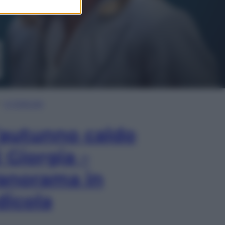
In Edicola
’autunno caldo
i Giorgia –
anorama in
dicola