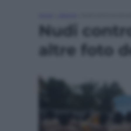
Home
»
Lifestyle
»
Nudi contro la corruzi
Nudi contro
altre foto d