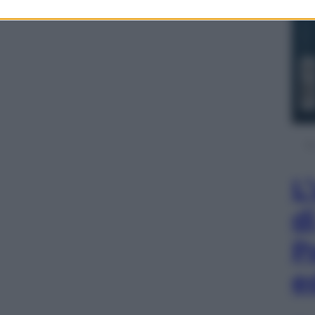
L
d
P
e