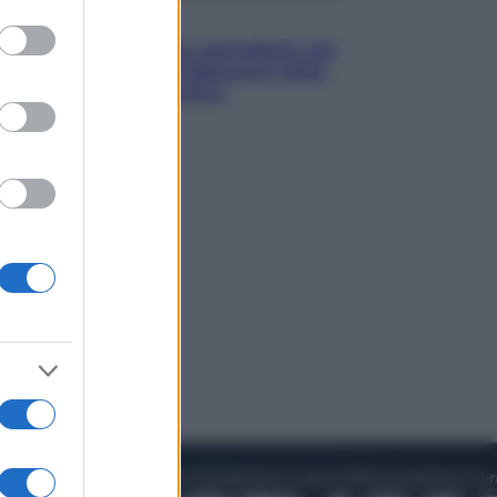
to grant or
Attualità
ed purposes
Papa Leone travolto dall’affetto dei
giovani ad Assisi: l’abbraccio della
folla fuori dalla Basilica