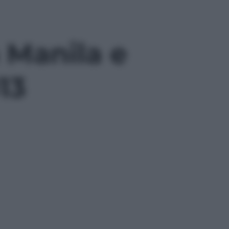
 Manila e
013