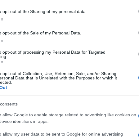
including but not limited to your visit or usage behaviour. You may click 
 to Google and its third-party tags to use your data for below specifi
o opt-out of the Sharing of my personal data.
ogle consent section.
In
le “agenzie”: il mondo come lo avvertiamo,
inuo delle televisioni, ma dal ritmo discreto degli
o opt-out of the Sale of my Personal Data.
i che inquadrano una giornata. Una serie di “istanti
In
na ambizione di primato estetico – troppo veloce e
valore estetico delle fotografie scelte è parte della
to opt-out of processing my Personal Data for Targeted
soprattutto espressione delle possibilità della
ing.
esentativo.”
In
o opt-out of Collection, Use, Retention, Sale, and/or Sharing
ersonal Data that Is Unrelated with the Purposes for which it
lected.
Out
consents
o allow Google to enable storage related to advertising like cookies on
evice identifiers in apps.
o allow my user data to be sent to Google for online advertising