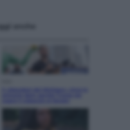
ggi anche
Esteri
Il «Mamdani del Michigan» vince le
primarie dem: perché Trump ora
sogna il colpaccio al Senato