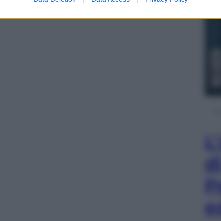
L
d
P
e