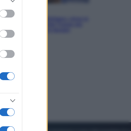
to grant or
ed purposes
Esteri
Il «Mamdani del Michigan» vince le
primarie dem: perché Trump ora
sogna il colpaccio al Senato