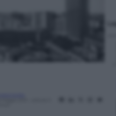
Le
ndrea Soglio
5 Maggio 2013
– Lettura: 3
inuti