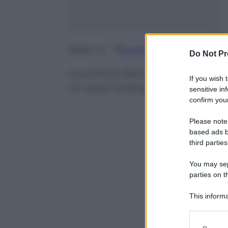
Google
Discover
Fo
Seguici su
Do Not Pr
La politica deve capire che quel
If you wish 
un asset strategico. Parola di Gi
sensitive in
confirm your
Please note
based ads b
third parties
You may sepa
parties on t
This informa
Participants
Please note