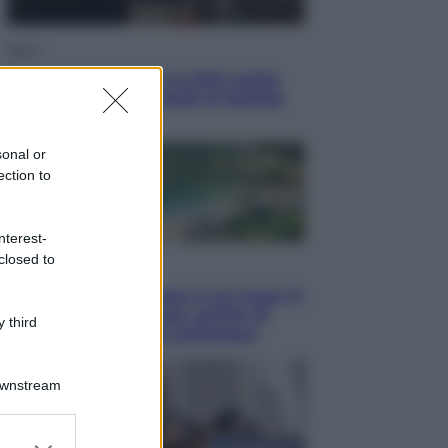
Esteri
Perché Hiroshima: la città scelta
per mostrare al mondo la bomba
atomica
sonal or
ection to
nterest-
closed to
Viaggi
La Thailandia segreta è sul mare: 8
luoghi tra delfini rosa, grotte di
 third
smeraldo e villaggi sull’acqua
Downstream
er and store