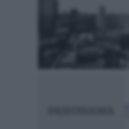
A
2
m