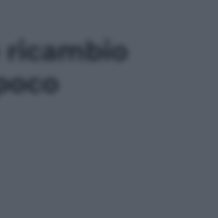
è ricambio
 poco