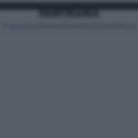
Attualità
Lifestyle
Moda
Video
Podcast
Abbonati
MENU