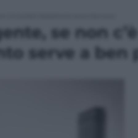
non c’è ricambio l’azzeramento serve a ben poco
gente, se non c’
nto serve a ben