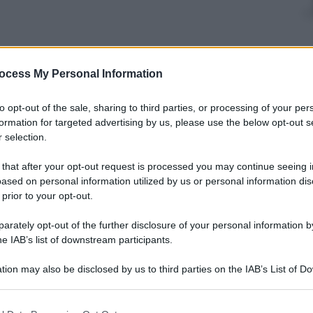
nti preferite
ocess My Personal Information
lo della formazione è
to opt-out of the sale, sharing to third parties, or processing of your per
anni Puglisi
formation for targeted advertising by us, please use the below opt-out s
 selection.
 that after your opt-out request is processed you may continue seeing i
ased on personal information utilized by us or personal information dis
 prior to your opt-out.
rately opt-out of the further disclosure of your personal information by
he IAB’s list of downstream participants.
tion may also be disclosed by us to third parties on the IAB’s List of 
 that may further disclose it to other third parties.
 that this website/app uses one or more Google services and may gath