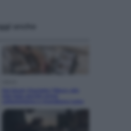
ggi anche
Lifestyle
Dal blush Charlotte Tilbury alle
tote bag: perché ormai
collezioniamo e rivendiamo tutto