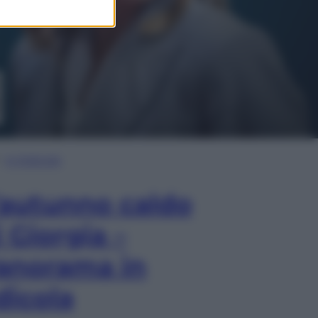
In Edicola
’autunno caldo
i Giorgia –
anorama in
dicola