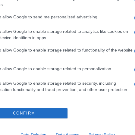
iuso nella sua torre d’avorio. E l’accademia
s.
vacche grasse ha moltiplicato corsi di laurea e costi
gale del titolo di studio non registrando le
to allow Google to send me personalized advertising.
e ateneo. Oggi è più chiaro, anche di fronte alla
 competizione vera.
o allow Google to enable storage related to analytics like cookies on
 università italiane hanno una media di qualità
evice identifiers in apps.
 e hanno fatto duri sacrifici in questi anni.
 per chi ha l’ambizione di essere classe dirigente
o allow Google to enable storage related to functionality of the website
ò capire che quello della
formazione
è
Consiglio Enrico Letta ha detto che se si faranno
rà. È un buon inizio. Ma io andrei oltre. Visto il ruolo
 gli estremi delle dimissioni anche se i fondi per la
o allow Google to enable storage related to personalization.
crementati.
o allow Google to enable storage related to security, including
sitario lingue moderne
cation functionality and fraud prevention, and other user protection.
CONFIRM
Data Deletion
Data Access
Privacy Policy