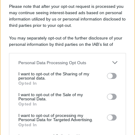
Please note that after your opt-out request is processed you
may continue seeing interest-based ads based on personal
information utilized by us or personal information disclosed to
third parties prior to your opt-out.
You may separately opt-out of the further disclosure of your
personal information by third parties on the IAB’s list of
downstream participants.
Personal Data Processing Opt Outs
This information may also be disclosed by us to third parties
on the IAB’s List of Downstream Participants that may further
I want to opt-out of the Sharing of my
disclose it to other third parties.
personal data.
Opted In
Please note that this website/app uses one or more Google
services and may gather and store information including but
I want to opt-out of the Sale of my
Personal Data.
not limited to your visit or usage behaviour. You may click to
Opted In
grant or deny consent to Google and its third-party tags to
use your data for below specified purposes in below Google
I want to opt-out of processing my
consent section.
Personal Data for Targeted Advertising.
Opted In