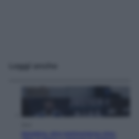
Leggi anche
Sport
Maradona, altra testimonianza choc: