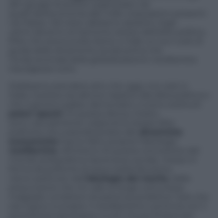
altri gruppi di potere organizzato: da
quelli dell’economia alle mille corporazioni presenti
nel Paese. Del resto abbiamo assistito negli
ultimi decenni al tramonto stesso dell’elite politica.
Élite che aveva svolto bene o male un suo ruolo di
guida delle dinamiche sociali prima che
l’onda anomala della globalizzazione neoliberista
travolgesse tutto.
Dobbiamo prendere atto che oggi, non solo in
Italia, il potere sta altrove rispetto alla sfera politica e
che a governi palesi, democratici, si sono sostituiti
poteri opachi
. Di questa deriva, insisto,
sono naturalmente colpevoli le stesse élite
politiche che subordinandosi alle
dinamiche
economiche
hanno fatto propria l’ideologia
neoliberista
. All’interno di questa concezione del
mondo postpolitica l’ascensore sociale, messo in
forma da politiche di equa redistribuzione,
viene sostituito dall’
ideologia del merito
, dalla
presunzione che chi vale emerge comunque
malgrado condizioni di partenza proibitive. Solo che
ora il gioco si scopre: il neoliberismo comincia con il
promettere benessere a tutti ma poi finisce per