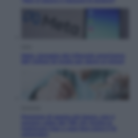
“Non si alzava e nessuno lo aiutava”
Esteri
Meta, stangata dal tribunale americano:
567 milioni di multa per danni ai minori
Economia
Pensione di agosto più bassa, non è
sempre colpa del 730: chi rischia la
trattenuta Inps e cosa fare entro il 15
settembre