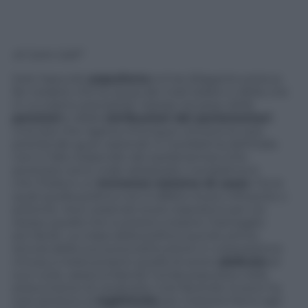
di Carlo Galli*
Solo l’assurdo
populismo
ormai dilagante poteva
far credere che la causa dei mali italiani e della crisi
in cui siamo precipitati risieda nel peso delle
pensioni
e delle
retribuzioni dei parlamentari
.
Una tesi che rigetta chiunque conosca la vera
priorità dei guai nazionali. E il problema dell’Italia
non è l’alto stipendio dei parlamentari (che
piuttosto sono male adoperati), il problema è
che l’Italia è un
immenso sistema di caste
. Fra le
quali quella politica non è affatto la più influente o
potente. Anzi, essendo la più esposta è per ciò
stesso quella che si presta a essere il bersaglio
più facile. La colpa della politica quindi, prima
ancora della sua autocostituzione in corporazione
chiusa, è stata proprio quella di avere
abdicato
al
suo ruolo, assecondando l’onda populista nella
presunzione di cavalcarla. Così facendo invece ha
solo perduto la
legittimità
per mettere freno agli