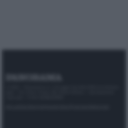
© 2025 – Panorama s.r.l. (Gruppo Società Editrice Italiana
spa) – Via Vittor Pisani 28, 20124 Milano – riproduzione
riservata – P.IVA 10518230965
Attualità
Lifestyle
Moda
Video
Podcast
Abbonati