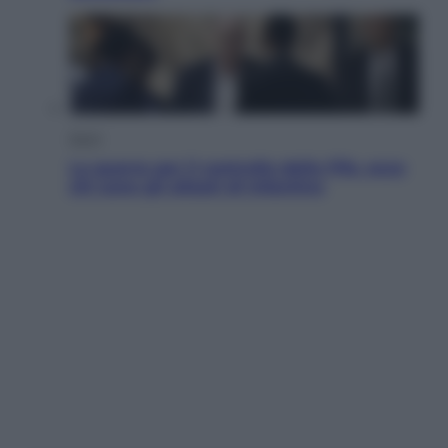
Sport
La guerra per il controllo della Fifa, ecco
chi sono gli alleati di Infantino