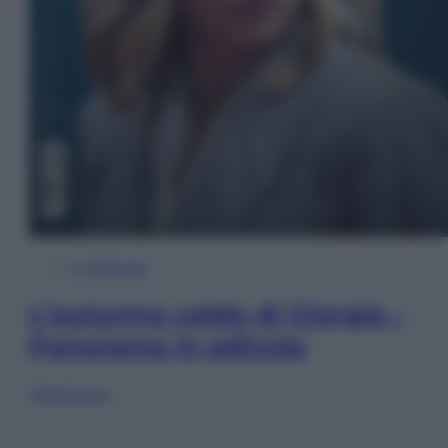
In Edicola
L’autunno caldo di Giorgia –
Panorama in edicola
Sfoglia ora