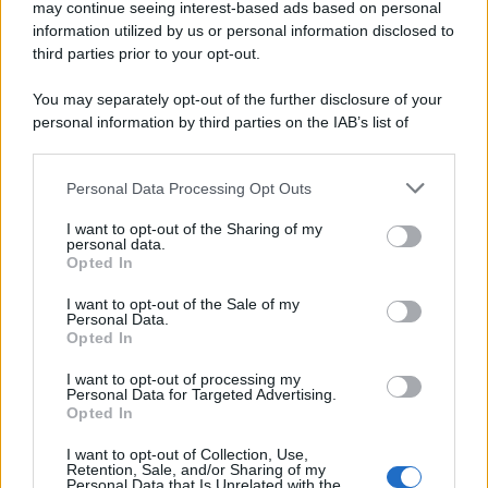
may continue seeing interest-based ads based on personal
information utilized by us or personal information disclosed to
third parties prior to your opt-out.
You may separately opt-out of the further disclosure of your
personal information by third parties on the IAB’s list of
downstream participants.
Personal Data Processing Opt Outs
This information may also be disclosed by us to third parties
on the IAB’s List of Downstream Participants that may further
I want to opt-out of the Sharing of my
disclose it to other third parties.
personal data.
Opted In
Please note that this website/app uses one or more Google
services and may gather and store information including but
I want to opt-out of the Sale of my
Personal Data.
not limited to your visit or usage behaviour. You may click to
Opted In
grant or deny consent to Google and its third-party tags to
use your data for below specified purposes in below Google
I want to opt-out of processing my
consent section.
Personal Data for Targeted Advertising.
Opted In
I want to opt-out of Collection, Use,
Retention, Sale, and/or Sharing of my
Personal Data that Is Unrelated with the