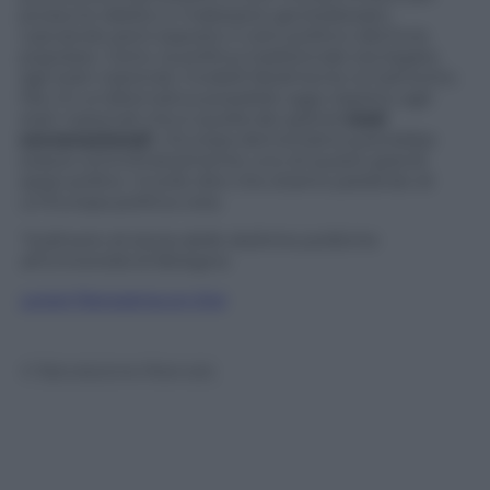
produrre debito e malessere generalizzato.
Lasciando però esposto il ceto politico alla furia
popolare. Certo, la politica tradizionale era legata
agli stati nazionali, modelli fatalmente al tramonto.
Ma c’è un’alternativa possibile oggi rispetto agli
stati nazionali che è quella dei grandi
stati
sovranazionali
. L’Europa democratica potrebbe
essere schmittianamente uno di questi grandi
spazi politici. Inutile dire che stiamo parlando di
un’Europa politica vera.
*ordinario di storia delle dottrine politiche
all’Università di Bologna
Leggi Panorama on line
© Riproduzione Riservata