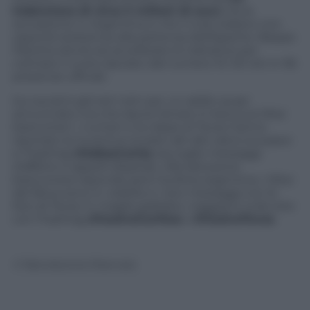
indennizzo di circa 5 milioni di euro
ma la
sensazione in Argentina è che il club italiano non
opporrà resistenza alla partenza dell’Apache. Beppe
Marotta dovrà ora accellerare le trattative per
colmare il vuoto lasciato dal numero 10: 50 reti in 96
presenze ufficiali.
Sui social è già tam tam per un addio quasi
annunciato ma che lascia l’amaro in bocca ai tifosi
bianconeri. I numeri e la classe di Tevez hanno
riportato la Juventus ai piani alti del calcio europeo
e l’hashtag
#AdiosCarlos
raccoglie messaggi
d’affetto e appelli disperati. Alla delusione
bianconera risponde però l’euforia argentina: i tifosi
del Boca sono in visibilio e i loro messaggi con le
foto di Tevez in maglia gialloblu viaggiano sulla rete
con l’hashtag
#VuelveCarlitos
e
#VuelveTevez
.
© Riproduzione Riservata