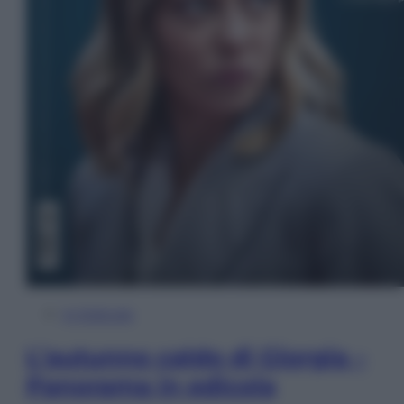
In Edicola
L’autunno caldo di Giorgia –
Panorama in edicola