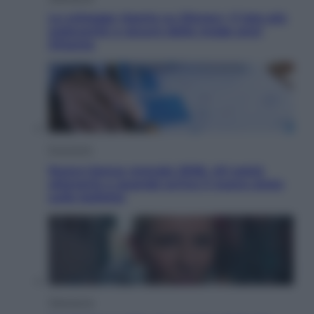
Le schegge riporta su Disney+ il lato più
seducente e oscuro della moda anni
Ottanta
Economia
Nuovo bonus energia 2026, chi potrà
ottenerlo e quando arriva il nuovo aiuto
sulle bollette
Televisione