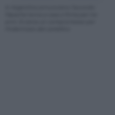
In Argentina annunciano l’accordo:
l’Apache torna a casa e firma per tre
anni. Si cerca un compromesso per
l’indennizzo del cartellino