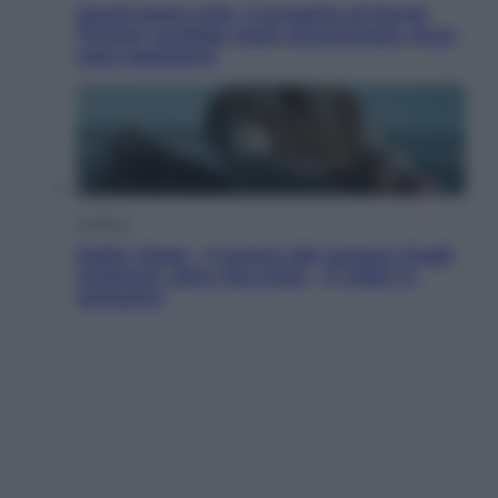
Squid Game USA, il progetto di David
Fincher sarebbe stato accantonato. Ecco
cosa sappiamo
Cinema
Robin Hood – Il prezzo del sangue: Hugh
Jackman, altro che eroe! – Il video in
esclusiva