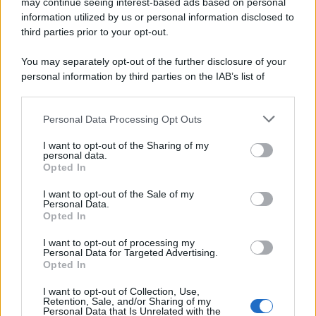
may continue seeing interest-based ads based on personal
information utilized by us or personal information disclosed to
third parties prior to your opt-out.
You may separately opt-out of the further disclosure of your
personal information by third parties on the IAB’s list of
downstream participants.
Personal Data Processing Opt Outs
This information may also be disclosed by us to third parties
on the IAB’s List of Downstream Participants that may further
I want to opt-out of the Sharing of my
disclose it to other third parties.
personal data.
Opted In
Please note that this website/app uses one or more Google
services and may gather and store information including but
I want to opt-out of the Sale of my
Personal Data.
not limited to your visit or usage behaviour. You may click to
Opted In
grant or deny consent to Google and its third-party tags to
use your data for below specified purposes in below Google
I want to opt-out of processing my
consent section.
Personal Data for Targeted Advertising.
Opted In
I want to opt-out of Collection, Use,
Retention, Sale, and/or Sharing of my
Personal Data that Is Unrelated with the