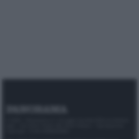
© 2025 – Panorama s.r.l. (Gruppo Società Editrice Italiana
spa) – Via Vittor Pisani 28, 20124 Milano – riproduzione
riservata – P.IVA 10518230965