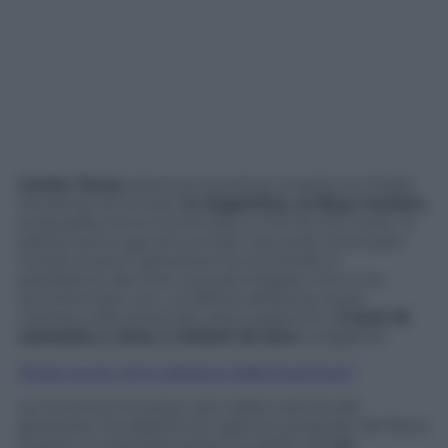
Carlos Tevez
saluta la Juventus, la serie A e l’Italia.
Ha deciso di tornare
in Argentina, al Boca Juniors
,
la squadra che lo ha lanciato e che ha nel cuore. In
patria hanno già annunciato l’accordo tra le parti:
lunedì scorso il giocatore ha incontrato il
presidente del club
xeneise
Angelici che lo ha
accontentato con un’offerta altissima, la più
costosa nella storia del calcio argentino.
3 anni di
contratto a circa 4 milioni di euro
a stagione.
Tevez va via, chi in attacco nella Juventus?
La Juventus ha preso atto della volontà del
giocatore ma aspetta di capire le proposte del Boca
Juniors. Il club bianconero ha diritto ad
un