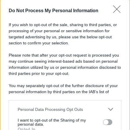
Do Not Process My Personal Information
If you wish to opt-out of the sale, sharing to third parties, or
processing of your personal or sensitive information for
targeted advertising by us, please use the below opt-out
section to confirm your selection.
Please note that after your opt-out request is processed you
may continue seeing interest-based ads based on personal
information utilized by us or personal information disclosed to
third parties prior to your opt-out.
You may separately opt-out of the further disclosure of your
personal information by third parties on the IAB’s list of
downstream participants.
Personal Data Processing Opt Outs
This information may also be disclosed by us to third parties
on the IAB’s List of Downstream Participants that may further
I want to opt-out of the Sharing of my
disclose it to other third parties.
personal data.
Opted In