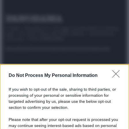
© 2025 – Panorama s.r.l. (Gruppo Società Editrice Italiana
spa) – Via Vittor Pisani 28, 20124 Milano – riproduzione
riservata – P.IVA 10518230965
Attualità
Lifestyle
Moda
Video
Podcast
Abbonati
Do Not Process My Personal Information
Preferenze Privacy
Privacy Policy
Cookie Policy
Note legali
If you wish to opt-out of the sale, sharing to third parties, or
processing of your personal or sensitive information for
targeted advertising by us, please use the below opt-out
section to confirm your selection.
Please note that after your opt-out request is processed you
may continue seeing interest-based ads based on personal