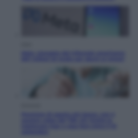
Esteri
Meta, stangata dal tribunale americano:
567 milioni di multa per danni ai minori
Economia
Pensione di agosto più bassa, non è
sempre colpa del 730: chi rischia la
trattenuta Inps e cosa fare entro il 15
settembre