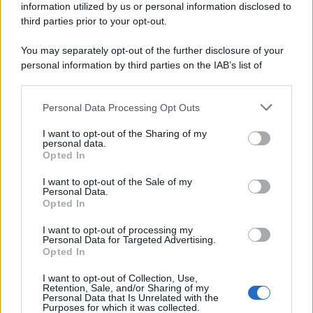
information utilized by us or personal information disclosed to
third parties prior to your opt-out.
You may separately opt-out of the further disclosure of your
personal information by third parties on the IAB’s list of
downstream participants.
Personal Data Processing Opt Outs
This information may also be disclosed by us to third parties
on the IAB’s List of Downstream Participants that may further
I want to opt-out of the Sharing of my
disclose it to other third parties.
personal data.
Opted In
Please note that this website/app uses one or more Google
services and may gather and store information including but
I want to opt-out of the Sale of my
Personal Data.
not limited to your visit or usage behaviour. You may click to
Opted In
grant or deny consent to Google and its third-party tags to
use your data for below specified purposes in below Google
I want to opt-out of processing my
consent section.
Personal Data for Targeted Advertising.
Opted In
I want to opt-out of Collection, Use,
Retention, Sale, and/or Sharing of my
Personal Data that Is Unrelated with the
Purposes for which it was collected.