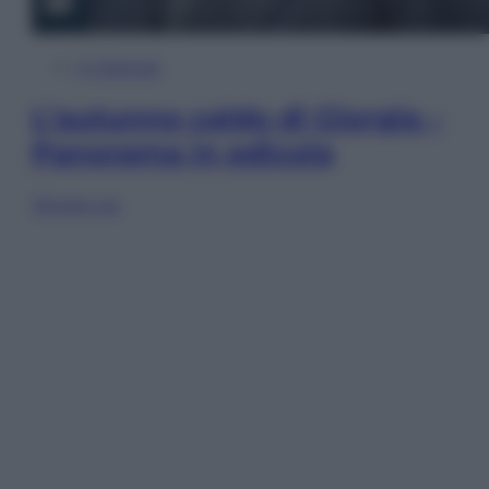
In Edicola
L’autunno caldo di Giorgia –
Panorama in edicola
Sfoglia ora