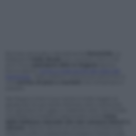
Burrosa, sensuale e decisamente
femminile
. La
bellezza di
Kelly Brook
non conosce crisi e a 34
anni il suo
calendario 2014 in lingerie
lascia a
bocca aperta.
Come si vede anche dal video del
backstage
, Kelly esibisce tutta la sua carica hot in
una
cornice di pizzi e merletti
che richiamano il
passato.
Nel Regno Unito il suo nome è molto legato al
gossip per le sue storie d’amore vere o presunte
con giocatori di rugby e celebrità varie, ma a livello
mondiale la modella è apprezzata come
icona
della bellezza naturale che non conosce bisturi e
silicone
. Mentre decine di ventenni scheletriche
sfilano tronfie in passerella e posano mezze nude