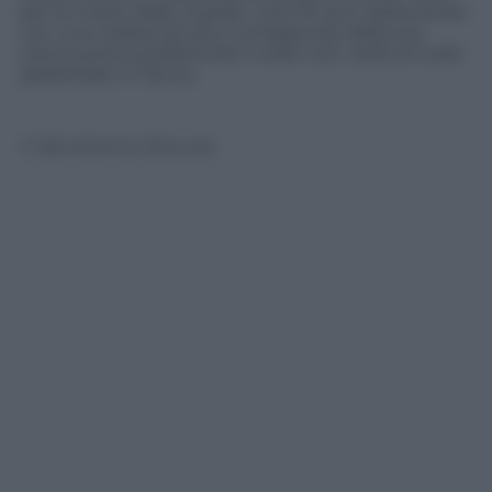
per le riviste, Kelly si gode i suoi 34 anni seducendo
con una malizia sicura e consapevole della sua
carica erotica preferendo il vedo-non-vedo al nudo
spiattellato in faccia.
© Riproduzione Riservata