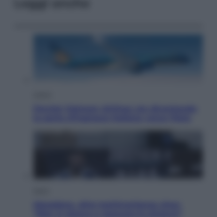
Leggi anche
Viaggi
Perché Vietnam Airlines sta diventando
la porta d’ingresso italiana verso l’Asia
Sport
Maradona, altra testimonianza choc:
“Non si alzava e nessuno lo aiutava”