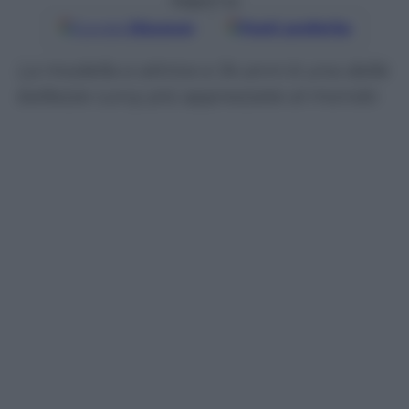
Seguici su
Google
Discover
Fonti preferite
La modella e attrice e 34 anni è una delle
bellezze curvy più apprezzate al mondo