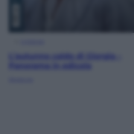
In Edicola
L’autunno caldo di Giorgia –
Panorama in edicola
Sfoglia ora