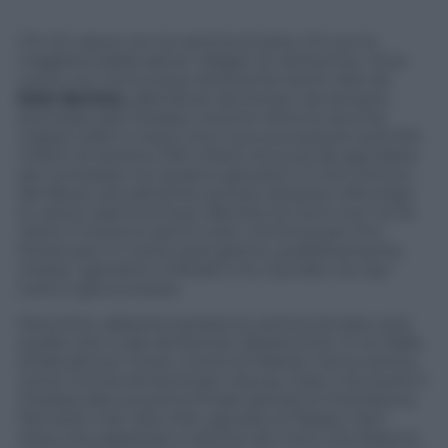
C’è chi nasce con la camicia di seta, chi con la
maglietta della salute. Magari di cachemire, mica
come noi. Comunque divertente sentir dire da
Rafa Benitez
, allenatore da tempo, da sempre,
licenziato dal Chelsea, mentre tiene la vecchia
Coppa Uefa in mano che il suo successore avrà 100
milioni di sterline (120 milioni di euro) da spendere
per comprare tre-quattro giocatori. E che il futuro
dei Blues, attualmente ancora campioni d’Europa
in carica, sarà luminoso. Benitez di nomi non ne fa.
Tanto il nome lo sanno tutti: comincia per M e
finisce per O. Come quel giorno, pubblicamente,
chiese i giocatori a Moratti e fu cacciato via. Qui
tutto è già successo.
Mourinho, abbottonandosi la camicia di seta, avrà
quello che vuole da Roman Abramovich. E lui, Rafa,
andrà altrove. Forse. Come Di Matteo l’anno prima,
come l’ormai dimenticato Harvey Grant che portò il
Chelsea alla sua prima finale (persa) di Champions.
Del resto mai visto Mou giocare al ribasso. Non
resta che aspettare e sentire dei nomi che faranno