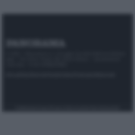
© 2025 – Panorama s.r.l. (Gruppo Società Editrice Italiana
spa) – Via Vittor Pisani 28, 20124 Milano – riproduzione
riservata – P.IVA 10518230965
Attualità
Lifestyle
Moda
Video
Podcast
Abbonati
Preferenze Privacy
Privacy Policy
Cookie Policy
Note legali