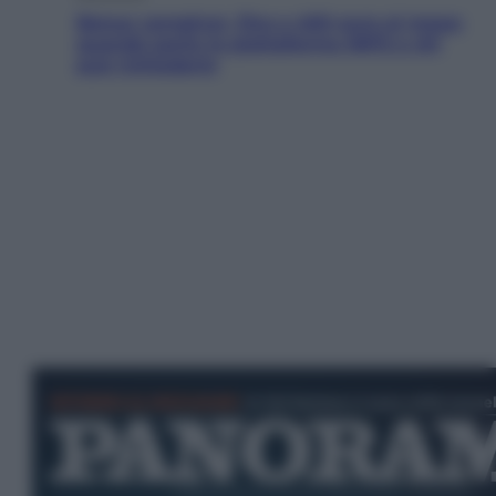
Bonus caregiver, fino a 400 euro al mese:
quando parte la piattaforma INPS e chi
può richiederlo