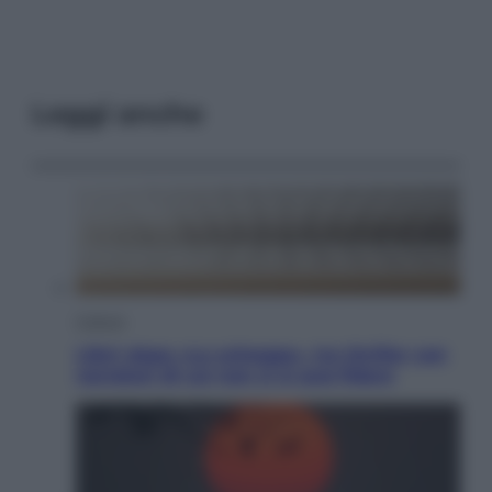
Leggi anche
Cultura
Libri: dopo «Le schegge», tre thriller con
narratori di cui non ci si può fidare