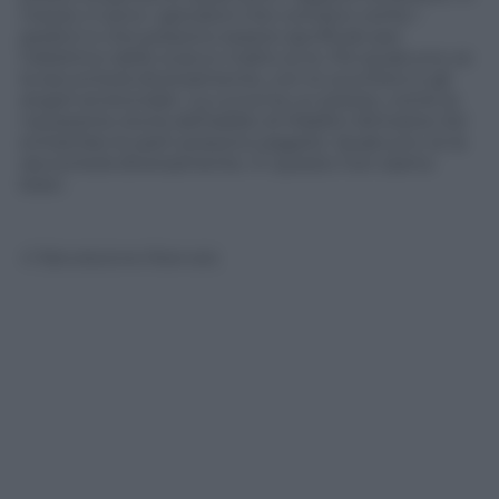
mezzo ci sono i giocatori che contano come i
pedoni e che possono essere sacrificati per
l’obiettivo dello scacco matto al re. Poi qualcuno ve
la racconterà diversamente, con lo zucchero e gli
angoli arrotondati. La curva ha un prezzo, come la
nauseante storia dell’addio di Maldini dimostra. Ed
entrambe le parti possono pagarlo. Qualcuno ve la
racconterà diversamente. In questo non siamo
bravi.
© Riproduzione Riservata