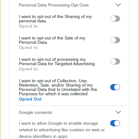
Personal Data Processing Opt Outs
This information may also be disclosed by us to third parties
on the IAB’s List of Downstream Participants that may further
I want to opt-out of the Sharing of my
disclose it to other third parties.
personal data.
Opted In
Please note that this website/app uses one or more Google
services and may gather and store information including but
I want to opt-out of the Sale of my
Personal Data.
not limited to your visit or usage behaviour. You may click to
Opted In
grant or deny consent to Google and its third-party tags to
use your data for below specified purposes in below Google
I want to opt-out of processing my
consent section.
Personal Data for Targeted Advertising.
Opted In
I want to opt-out of Collection, Use,
Retention, Sale, and/or Sharing of my
Personal Data that Is Unrelated with the
Purposes for which it was collected.
Opted Out
Google consents
I want to allow Google to enable storage
related to advertising like cookies on web or
device identifiers in apps.