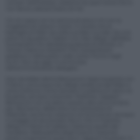
rumore. Sottineteso: vedremo se quel nome che io
non faccio, sarà più bravo di me.
C’è chi nasce con la camicia di seta e chi con la
maglietta di nessun colore. Ci risulta che la
battaglia al Milan sia nella sua fase cruciale. Da una
parte la squadra e Galliani con Max Allegri, dall’altra
la proprietà che desidera qualcosa di diverso. In
mezzo Clarence Seedorf. Che il proprietario
gradisce e l’altra parte vede come il fumo negli
occhi. Non da oggi. A cominciare
dall’amministratore delegato.
Dice (avrebbe detto) Berlusconi: dopo la partita con
il Siena, comunque sia, Allegri andrà via dal Milan e
verso la Roma. Come sempre in politica (il calcio ne
fa parte), arrivano smentite. Politiche. Gasparri:
Berlusconi non ha detto questo alla cena romana
per Alemanno. Bella lotta nei sotterranei di
Milanello, anche se nessuno ne ha le prove, dunque
il coraggio di raccontarla. Noi sì. Che ci importa.
Allegri è il fante di Galliani; Clarence quello del
Cavaliere. Nella partita degli scacchi rossoneri
presto scopriremo quali sono i rapporti di potere. In