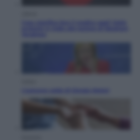
Lifestyle
Cosa significa fare il medico oggi? Dalle
proteste in India alla lezione di Abraham
Verghese
Politica
L’autunno caldo di Giorgia Meloni
Economia