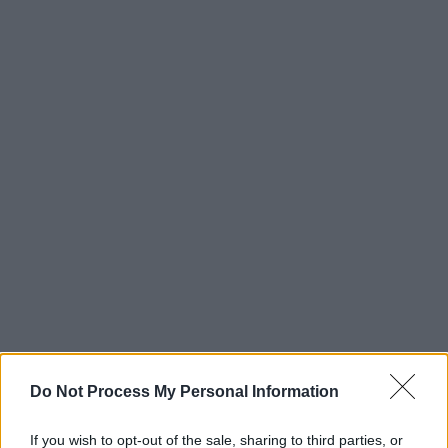
Do Not Process My Personal Information
If you wish to opt-out of the sale, sharing to third parties, or