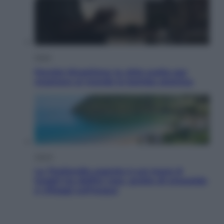
Esteri
Perché Hiroshima: la città scelta per
mostrare al mondo la bomba atomica
Viaggi
La Thailandia segreta è sul mare: 8
luoghi tra delfini rosa, grotte di smeraldo
e villaggi sull’acqua