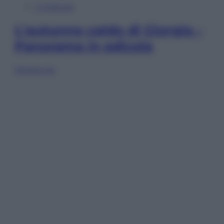
In Edicola
L’autunno caldo di Giorgia –
Panorama in edicola
Sfoglia ora