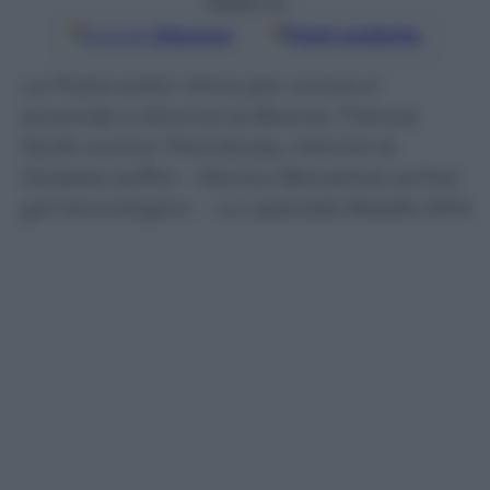
Seguici su
Google
Discover
Fonti preferite
La Pulce sotto ritmo per un’ora si
accende e stronca la Bosnia. Francia
facile contro l’Honduras, mentre la
Svizzera soffre – Storico Benzema: primo
gol tecnologico – Lo speciale Brasile 2014