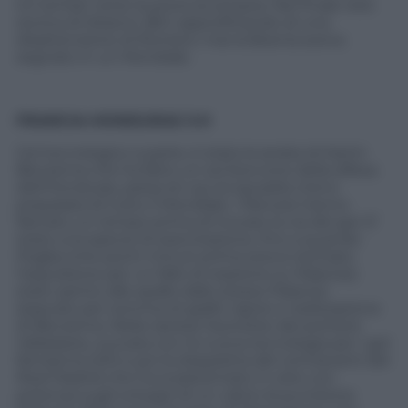
tiri tentati verso la porta avversaria. Nel finale rete
storica di Ibisevic (84′) approfittando di una
disattenzione di Romero: mai la Bosnia aveva
segnato in un Mondiale.
FRANCIA-HONDURAS 3-0
Gol tecnologico a parte, è stata la serata di Karim
Benzema che ha fatto un sol boccone della difesa
dell’Honduras, parsa sin qui la squadra meno
preparata di tutto il Mondiale. I francesi hanno
faticato un tempo prima di trovare la via del gol. E’
stata una specie di esercitazione, fino a quando
Pogba (che pochi minuti prima aveva rischiato
l’espulsione per un fallo di reazione su Palacios)
stato spinto alle spalle dallo stesso Palacios
(espulso per somma di gialli): rigore e realizzazione
di Benzema. Nella ripresa l’autorete del portiere
Valladares, scovata con la nuova tecnologia per i gol
fantasma (49′) e poi la doppietta del centravanti del
Real Madrid che ha scaraventato in rete con
potenza sugli sviluppi di un calcio di punizione.