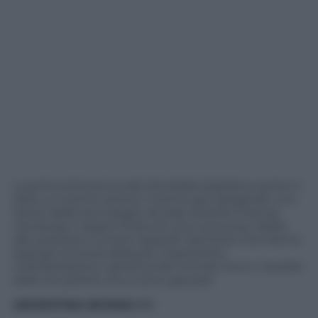
La prima domenica del Mondiale brasiliano porta in
dote un evento storico: il primo gol assegnato con
l’aiuto della tecnologia. Accade durante Francia-
Honduras e segna l’inizio di una nuova era. Addio
alle proteste e ai tanti episodi clamorosi che hanno
segnato la storia della più importante
manifestazione calcistica del mondo. Ecco i risultati
delle tre partite che si sono giocate:
ARGENTINA-BOSNIA 2-1