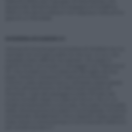
Debutto felice per il gruppo di Deschamps che
doveva far dimenticare la vergogna di Sudafrica
2010 e che da tre edizioni non segnava nella prima
gara di un Mondiale.
SVIZZERA-ECUADOR 2-1
Vittoria di rimonta per la Svizzera di Hitzfeld che ha
rischiato di rovinarsi subito la vita con un k.o. che
sarebbe stato difficile recuperare. L’Ecuador è
partito forte, ha trovato il vantaggio con Palencia al
22′ che ha battuto l’incolpevole Benaglio da due
passi. Elvetici inesistenti nella prima frazione,
mentre nella ripresa hanno cambiato passo grazie
anche all’inserimento di Mehmedi al posto di
Stoecker. Il gol del pareggio è stato firmato dal
nuovo entrato dopo un paio di minuti. Poi, in un
finale emozionante e convulso, l’Ecuador ha la palla
della vittoria prima di subire il contropiede vincente
orchestrato da Behrami che è ripartito dopo essere
stato steso a centrocampo e ha innescato Seferovic
per la battuta del 2-1.