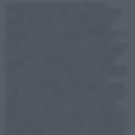
La prima di Messi al Maracanà e il debutto
dell’Argentina nel Mondiale. Due eventi celebrati
con gol (della Pulce) e vittoria (della selezione di
Sabella). Non è stata una bella partita, troppo
bloccata tatticamente e a lungo equilibrata
malgrado l’immediato vantaggio dell’Albiceleste su
sfortunata autorete di Kolasinac al 2′ minuto. I
bosiaci, alla prima esperienza in un Mondiale, hanno
provato a rimettersi in partita pungendo la difesa
non solidissima dell’Argentina. Lulic ha sfiorato il
pareggio costringendo Romero a una grande
parata nel finale di prima frazione. Poi, nella ripresa,
la fiammata di Leo Messi (65′): slalom tra un paio di
avversari con il pallone incollato al sinistro e
conclusione imparabile a battere Begovic sul palo
lungo. Un piccolo capolavoro della Pulce che pochi
istanti prima era stato fischiato per una punizione
tirata in curva. Messi non ha incantato, è parso
spesso lontano dal gioco e sotto ritmo. Però si è
sbloccato e non è un dato da poco per l’attaccante
del Barcellona che, prima della sfida del Maracanà,
aveva segnato una sola rete nelle sue esperienze al
Mondiale (2006) in 571′ trascorsi in campo e con 31