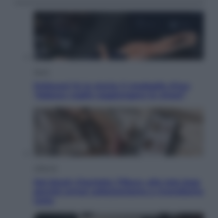
Sport
Pellacani fa la storia: 5 medaglie d’oro
“Adesso voglio raggiungere le cinesi”
Lifestyle
Dal blush Charlotte Tilbury alle tote bag:
perché ormai collezioniamo e rivendiamo
tutto