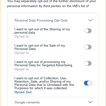
You may separately opt-out of the further disclosure of your
personal information by third parties on the IAB’s list of
downstream participants.
Personal Data Processing Opt Outs
This information may also be disclosed by us to third parties
on the IAB’s List of Downstream Participants that may further
I want to opt-out of the Sharing of my
disclose it to other third parties.
personal data.
Opted In
Please note that this website/app uses one or more Google
services and may gather and store information including but
I want to opt-out of the Sale of my
Personal Data.
not limited to your visit or usage behaviour. You may click to
Opted In
grant or deny consent to Google and its third-party tags to
use your data for below specified purposes in below Google
I want to opt-out of processing my
consent section.
Personal Data for Targeted Advertising.
Opted In
I want to opt-out of Collection, Use,
Retention, Sale, and/or Sharing of my
Personal Data that Is Unrelated with the
Purposes for which it was collected.
Opted Out
Google consents