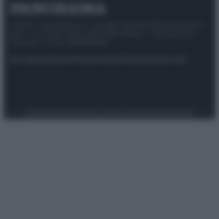
© 2025 – Panorama s.r.l. (Gruppo Società Editrice Italiana
spa) – Via Vittor Pisani 28, 20124 Milano – riproduzione
riservata – P.IVA 10518230965
Attualità
Lifestyle
Moda
Video
Podcast
Abbonati
Preferenze Privacy
Privacy Policy
Cookie Policy
Note legali