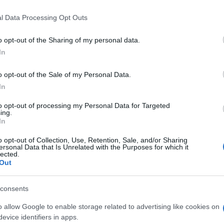
 that this website/app uses one or more Google services and may gath
l Data Processing Opt Outs
including but not limited to your visit or usage behaviour. You may click 
 to Google and its third-party tags to use your data for below specifi
o opt-out of the Sharing of my personal data.
ogle consent section.
In
o opt-out of the Sale of my Personal Data.
In
to opt-out of processing my Personal Data for Targeted
ing.
In
o opt-out of Collection, Use, Retention, Sale, and/or Sharing
ersonal Data that Is Unrelated with the Purposes for which it
lected.
Out
consents
o allow Google to enable storage related to advertising like cookies on
evice identifiers in apps.