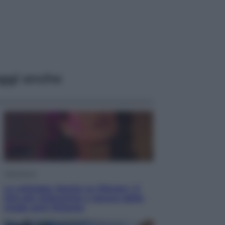
ggi anche
Televisione
Le schegge riporta su Disney+ il
lato più seducente e oscuro della
moda anni Ottanta