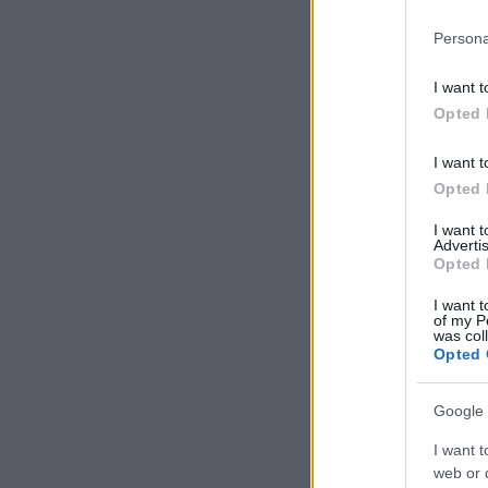
Please note
Persona
information 
deny consent
I want t
in below Go
Opted 
I want t
Opted 
I want 
Advertis
Opted 
I want t
of my P
was col
Opted 
Google 
I want t
web or d