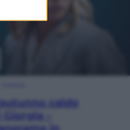
In Edicola
’autunno caldo
i Giorgia –
anorama in