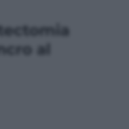
stectomia
ncro al