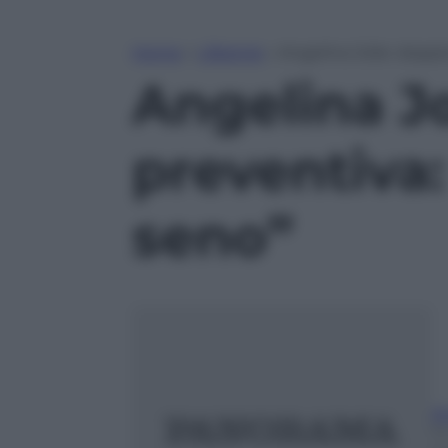
Home
»
Lifestyle
»
Angelina Jolie: doppi
Angelina J
preventiva:
seno”
A
1