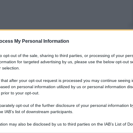
ocess My Personal Information
portatrice” di un gene “difettoso” (sua madre è
7% di possibilità di essere colpita da un tumore alla
 le possibilità di ammalarsi si è sottoposta
to opt-out of the sale, sharing to third parties, or processing of your per
ata con un lungo processo preparatorio (tenuto
formation for targeted advertising by us, please use the below opt-out s
ito il 27 aprile. Dopo l’intervento, per la
Jolie
il
 selection.
el 5%”. “La vita è piena di sfide – scrive l’attrice –
ono quelle su cui possiamo intervenire e di cui
 that after your opt-out request is processed you may continue seeing i
ased on personal information utilized by us or personal information dis
 prior to your opt-out.
rately opt-out of the further disclosure of your personal information by
he IAB’s list of downstream participants.
tion may also be disclosed by us to third parties on the IAB’s List of 
 that may further disclose it to other third parties.