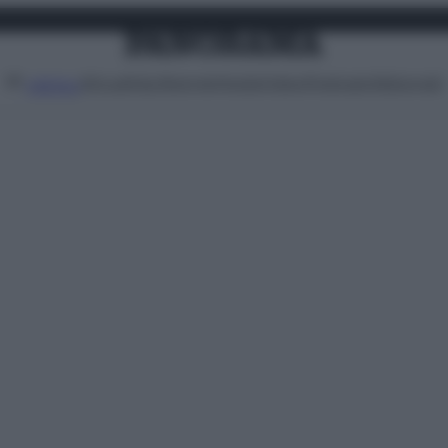
Attualità
Lifestyle
Moda
Video
Podcast
Abbonati
MENU