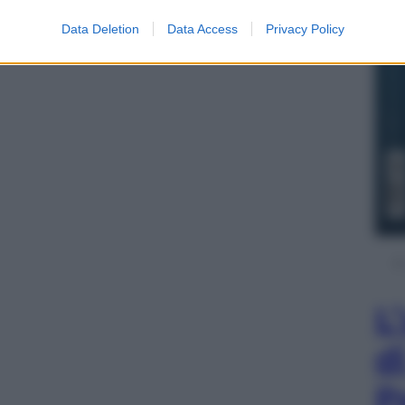
Data Deletion
Data Access
Privacy Policy
L
d
P