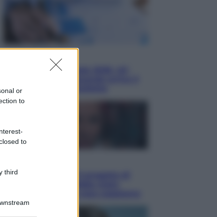
Economia
Nuovo bonus energia 2026, chi
potrà ottenerlo e quando arriva il
nuovo aiuto sulle bollette
sonal or
ection to
nterest-
closed to
Televisione
 third
Squid Game USA, il progetto di
David Fincher sarebbe stato
accantonato. Ecco cosa sappiamo
Downstream