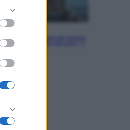
er and store
to grant or
ed purposes
Cinema
Robin Hood – Il prezzo del sangue:
Hugh Jackman, altro che eroe! – Il
video in esclusiva