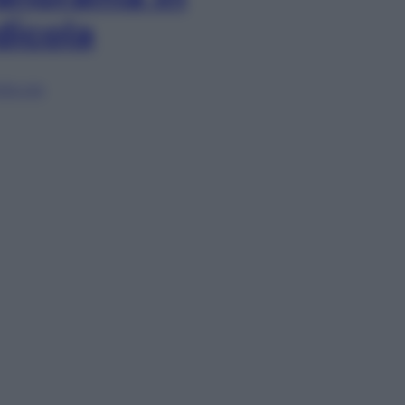
dicola
lia ora