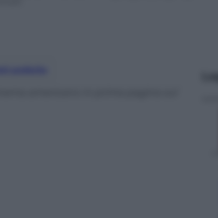
inuto
nti preferite
Le
 cinema americano in prima pagina sul