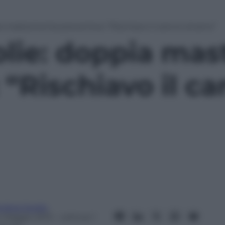
a mastectomia preventiva: “Rischiavo il cancro al seno”
olie: doppia ma
 “Rischiavo il ca
ndrea Soglio
4 Maggio 2013
– Lettura: 1