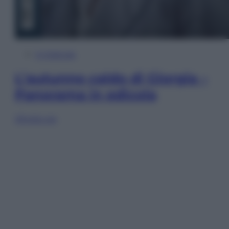
In Edicola
L’autunno caldo di Giorgia –
Panorama in edicola
Sfoglia ora