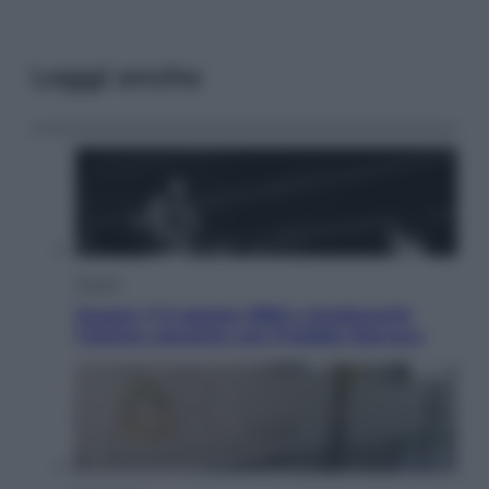
Leggi anche
Musica
Queen: il 9 agosto 1986 a Knebworth
l’ultimo concerto con Freddie Mercury