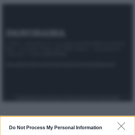
© 2025 – Panorama s.r.l. (Gruppo Società Editrice Italiana
spa) – Via Vittor Pisani 28, 20124 Milano – riproduzione
riservata – P.IVA 10518230965
Attualità
Lifestyle
Moda
Video
Podcast
Abbonati
Preferenze Privacy
Privacy Policy
Cookie Policy
Note legali
Do Not Process My Personal Information