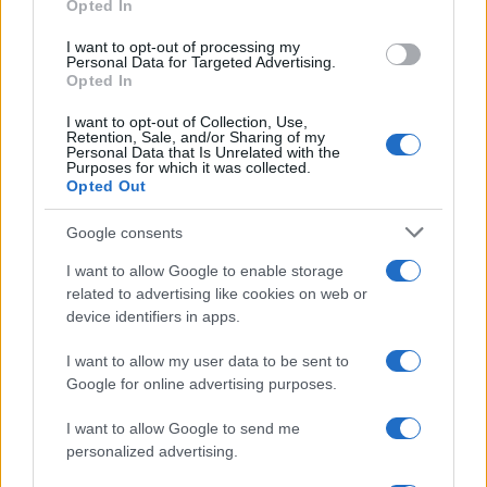
Opted In
grant or deny consent to Google and its third-party tags to
use your data for below specified purposes in below Google
I want to opt-out of processing my
consent section.
Personal Data for Targeted Advertising.
Opted In
I want to opt-out of Collection, Use,
Retention, Sale, and/or Sharing of my
Personal Data that Is Unrelated with the
Purposes for which it was collected.
Opted Out
Google consents
I want to allow Google to enable storage
related to advertising like cookies on web or
device identifiers in apps.
I want to allow my user data to be sent to
Google for online advertising purposes.
I want to allow Google to send me
personalized advertising.