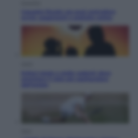
Economia
Cassetto fiscale: ora puoi controllare
avvisi, pagamenti e pratiche online
Viaggi
Eclissi totale e stelle cadenti: dove
ammirare il cielo più spettacolare
dell’estate
Sport