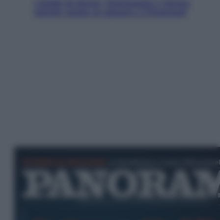
I dubbi di Sinner, fisioterapia a Torino:
Jannik valuta se giocare a Cincinnati