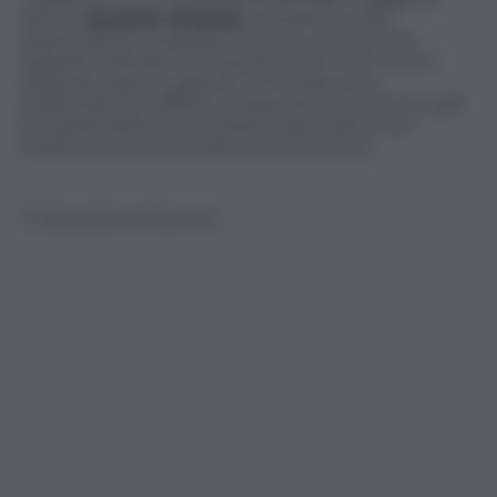
Arthur (
Quentin Grosset
), Antoine si vede
stranamente recapitare l’invito a un incontro
religioso cattolico. La sorpresa e per certi versi il
disgusto saranno grandi. Come sarà però
sorprendente l’effetto di quel primo incontro sulla
sua spiritualità, fino ad allora trascurata e non
troppo diversa da quella di un bambino.
© Riproduzione Riservata