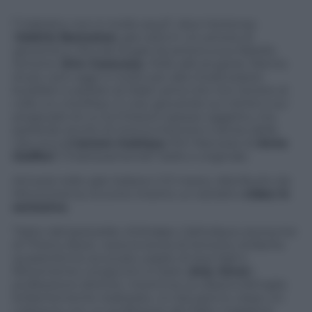
\”
Cattolico non è molto sexy
\”, dice Hortense
(
Valérie Bonneton
, già vista in
Un amore di
gioventù
e
Piccole bugie tra amici
) a suo fratello
Antoine (
Eric Caravaca
,
Pollo alle prugne
). Niente
di più vero oggi: è molto più alla moda essere
buddisti e parlare di Dalai Lama che non tenere al
collo un crocifisso. E così, giocando sui cliché e sui
pregiudizi di cui la Chiesa è spesso oggetto, ma
parlando anche di ricerca interiore e senso della
vita, ecco
L’amore inatteso
, film francese di
Anne
Giafferi
, \”inattesamente\” bello e originale.
Arriverà nelle sale italiane il 21 marzo, distribuito da
Microcinema. Eccone intanto un estratto
video in
esclusiva
.
Tratto dal bestseller d’oltralpe
Catholique anonyme
di Thierry Bizot, narra la storia di Antoine, brillante
quarantenne avvocato, padre di due figli e
felicemente congiunto a Claire (
Arly Jover
),
professione dottore. Insomma, la classica famiglia
brillantemente realizzata. Un bel giorno, dopo un
colloquio con un professore del figlio maggiore