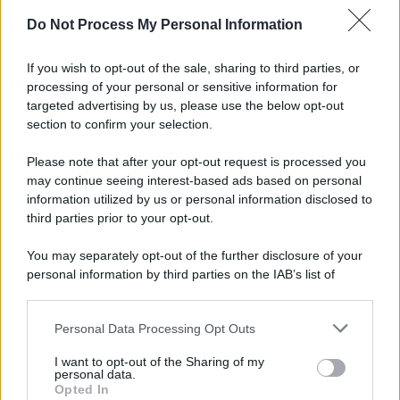
Do Not Process My Personal Information
If you wish to opt-out of the sale, sharing to third parties, or
processing of your personal or sensitive information for
targeted advertising by us, please use the below opt-out
section to confirm your selection.
Please note that after your opt-out request is processed you
may continue seeing interest-based ads based on personal
information utilized by us or personal information disclosed to
third parties prior to your opt-out.
You may separately opt-out of the further disclosure of your
personal information by third parties on the IAB’s list of
downstream participants.
Personal Data Processing Opt Outs
This information may also be disclosed by us to third parties
on the IAB’s List of Downstream Participants that may further
I want to opt-out of the Sharing of my
disclose it to other third parties.
personal data.
Opted In
Please note that this website/app uses one or more Google