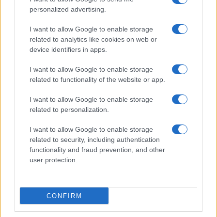
personalized advertising.
I want to allow Google to enable storage
related to analytics like cookies on web or
device identifiers in apps.
I want to allow Google to enable storage
related to functionality of the website or app.
I want to allow Google to enable storage
related to personalization.
I want to allow Google to enable storage
related to security, including authentication
functionality and fraud prevention, and other
user protection.
CONFIRM