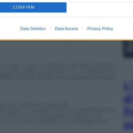
12.30, sul palco del Centro Congressi.
CONFIRM
erulana
roppo, non potrà essere al Salone del Libro.
Data Deletion
Data Access
Privacy Policy
te nella sala Gialla del padiglione 3, lì vi accoglierà
oi brani dal famoso capolavoro gaddiano.
immagini e letture realizzato dal Teatro Stabile di
. Sul palco, assieme agli attori, non c’è Mameli ma
 difficile e ostinata della contemporaneità. Quando?
L
d
la Casa Cookbook, il quartiere
P
l Salone. Lì troverete ricettari, manuali, parecchi
ininterrotto di dimostrazioni pratiche con
e
 la cucina di Casa Cookbook sono al padiglione 3.