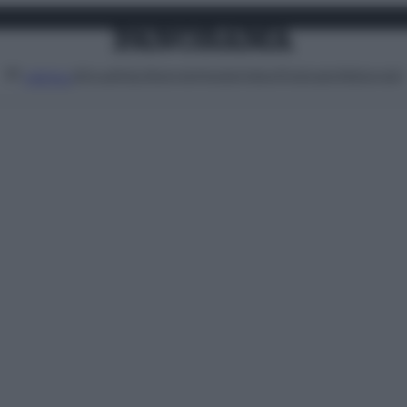
Attualità
Lifestyle
Moda
Video
Podcast
Abbonati
MENU