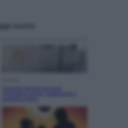
ggi anche
Economia
Cassetto fiscale: ora puoi
controllare avvisi, pagamenti e
pratiche online