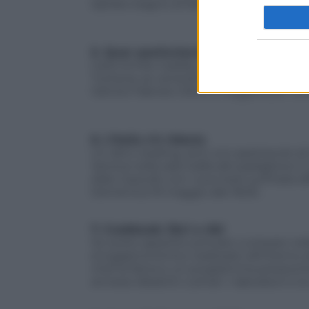
ispirato bagno di folla il 18 maggio alle 
5.
Quer pasticciaccio brutto de via M
Carlo Emilio Gadda, naturalmente e purt
Tuttavia, se venerdì 17 alle 20 vi presenta
l’attore Fabrizio Gifuni, e leggerà per v
6.
L’Italia s’è ridesta
Un altro reading, anzi uno spettacolo di 
Verona nella sala Gialla del padiglione 3
Aldo Cazzullo con i suoi testi sull’Italia
Domenica 19 maggio alle 18.30.
7. Cookbook: libri e cibi
Se avete appetito provate curiosare nel
enogastronomico realizzato all’interno de
chef di fama e un programma pressoché 
annessi dibattiti culinari. I laboratori e