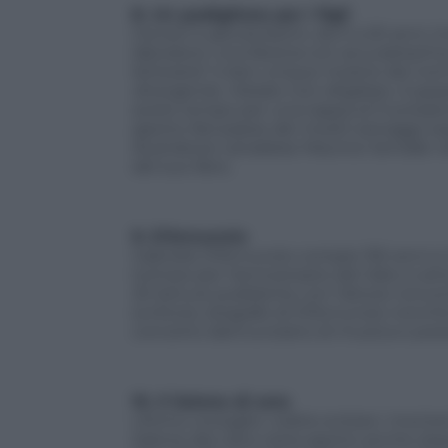
8. Un padiglione per i figli
Giovani e giovanissimi, da 0 a 20 anni, tr
laboratori, una libreria con accuratissima
letteraria” e ben cinque mostre dai nomi
divergente
,
Vietato non sfogliare
,
A spas
avete tempo per una tappa al Fuorisalon
aperta
Nel paese dei mostri selvaggi
, e
illustratore canadese Maurice Sendak n
del suo libro.
9. D’Annunzio
Gabriele D’Annunzio compie 150 anni e il
torinesi per l’anniversario del Vate si ar
20 letture pubbliche con l’attore ronco
scrittore, biografo di D’Annunzio nonché
concerto dannunziano di musica e poesia 
10. Il Salone di sera
Ultimo consiglio: volete evitare i mome
Salone del Libro resta aperto anche dopo