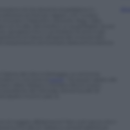
Sfog
overanno di che divertirsi al padiglione 5: i
 selezione di titoli per ragazzi, una “nursery
 evocativi (
Traduzioni visionarie
,
#tag
,
L’idea
so con le dita
,
Mia sorella è un quadrifoglio
). Se poi
e, spingetevi fino a via Modane 16 dove è già
sposizione di tributo all’opera del rivoluzionario
el sessantesimo anniversario della prima edizione
 Salone del Libro lo festeggia. Le cerimonie
ticolano in una serie di
eventi
. Fra questi: sabato alle
niano Valter Malosti e Giordano Bruno Guerri,
 presidente del Vittoriale; domenica alle 20
(spazio Incontri, pad. 2).
nti di maggior affollamento? Non tutti sanno che il
cena, fino alle 22. Sabato e venerdì addirittura