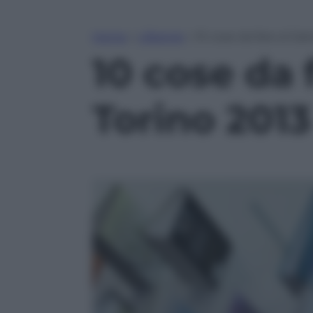
Home
»
Lifestyle
»
10 cose da fare al Sal
10 cose da 
Torino 2013