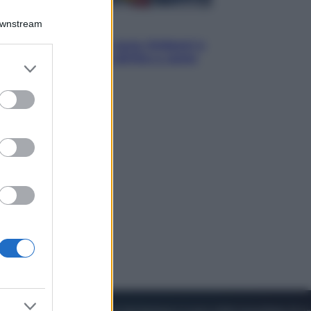
Downstream
Cronaca
Dolomiti Superski, ecco rimborsi e
voucher: chi ne ha diritto e come
er and store
chiederli
to grant or
ed purposes