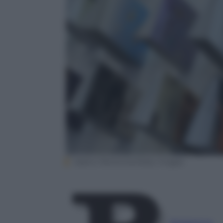
Valerio Pennicino/Getty Images
Redazione