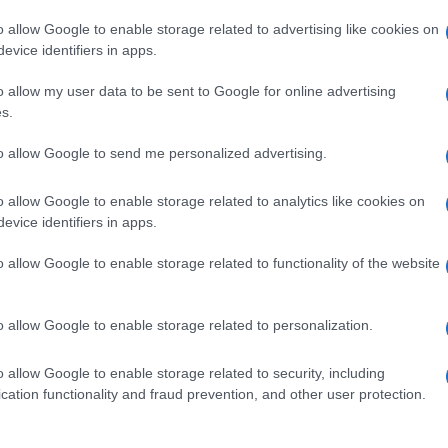
o allow Google to enable storage related to advertising like cookies on
evice identifiers in apps.
ti in sospeso
ko Gymnastas
, Capossela porta la Grecia anche a
o allow my user data to be sent to Google for online advertising
la forma del
tefteri
, ossia il libricino dei conti dove i
s.
cialmente di questi tempi) debiti. Vinicio sarà di
platea dell’Auditorium (ingresso dal pad. 5).
to allow Google to send me personalized advertising.
o allow Google to enable storage related to analytics like cookies on
sazione di scrittura
evice identifiers in apps.
 di scrittura, una sorta di
X Factor
letterario. La
nvolgerà anche il pubblico, con la possibilità di
o allow Google to enable storage related to functionality of the website
 siedono il rapper Ensi, l’attore Filippo Timi,
 allenatori sono i romanzieri Vanni Santoni e Guido
 un lettore di ebook recatevi sabato alle ore 21
o allow Google to enable storage related to personalization.
ione 5).
o allow Google to enable storage related to security, including
cation functionality and fraud prevention, and other user protection.
 o poi ce la farà), Grossman è il più noto fra gli
Lo scrittore israeliano incontra lettori e fan in un