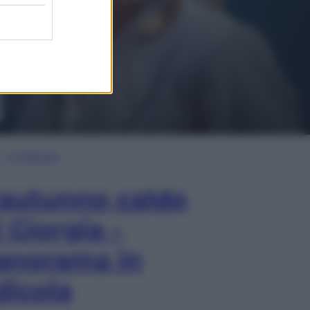
In Edicola
’autunno caldo
i Giorgia –
anorama in
dicola