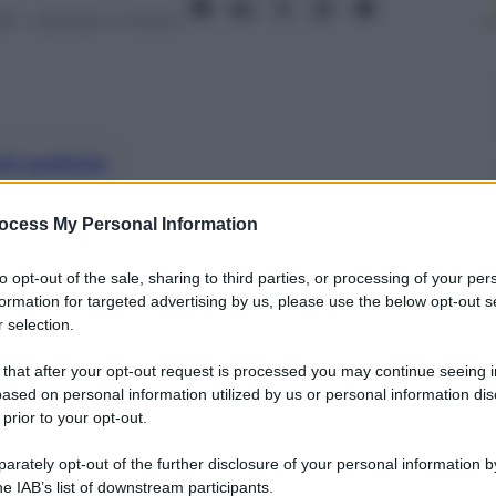
13
– Lettura: 4 minuti
nti preferite
 consigli per chi non può leggere tutte
ocess My Personal Information
 eventi
to opt-out of the sale, sharing to third parties, or processing of your per
formation for targeted advertising by us, please use the below opt-out s
 selection.
 that after your opt-out request is processed you may continue seeing i
ased on personal information utilized by us or personal information dis
 prior to your opt-out.
rately opt-out of the further disclosure of your personal information by
he IAB’s list of downstream participants.