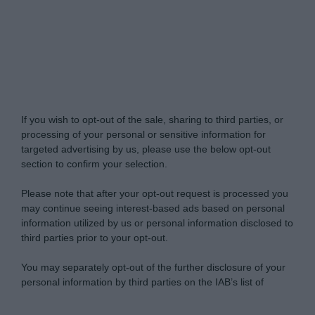
Do Not Process My Personal Information
If you wish to opt-out of the sale, sharing to third parties, or
processing of your personal or sensitive information for
targeted advertising by us, please use the below opt-out
section to confirm your selection.
Please note that after your opt-out request is processed you
may continue seeing interest-based ads based on personal
information utilized by us or personal information disclosed to
third parties prior to your opt-out.
You may separately opt-out of the further disclosure of your
personal information by third parties on the IAB’s list of
downstream participants.