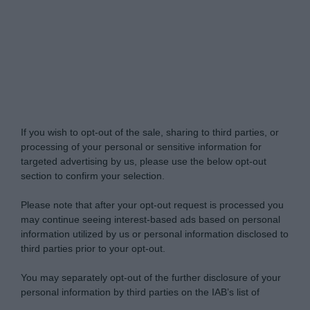
Do Not Process My Personal Information
If you wish to opt-out of the sale, sharing to third parties, or
processing of your personal or sensitive information for
targeted advertising by us, please use the below opt-out
section to confirm your selection.
Please note that after your opt-out request is processed you
may continue seeing interest-based ads based on personal
information utilized by us or personal information disclosed to
third parties prior to your opt-out.
You may separately opt-out of the further disclosure of your
personal information by third parties on the IAB’s list of
downstream participants.