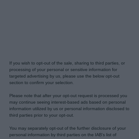
Do Not Process My Personal Information
If you wish to opt-out of the sale, sharing to third parties, or
processing of your personal or sensitive information for
targeted advertising by us, please use the below opt-out
section to confirm your selection.
Please note that after your opt-out request is processed you
may continue seeing interest-based ads based on personal
information utilized by us or personal information disclosed to
third parties prior to your opt-out.
You may separately opt-out of the further disclosure of your
personal information by third parties on the IAB’s list of