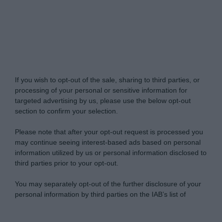
Do Not Process My Personal Information
If you wish to opt-out of the sale, sharing to third parties, or
processing of your personal or sensitive information for
targeted advertising by us, please use the below opt-out
section to confirm your selection.
Please note that after your opt-out request is processed you
may continue seeing interest-based ads based on personal
information utilized by us or personal information disclosed to
third parties prior to your opt-out.
You may separately opt-out of the further disclosure of your
personal information by third parties on the IAB’s list of
downstream participants.