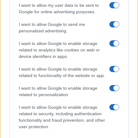
I want to allow my user data to be sent to
Google for online advertising purposes.
I want to allow Google to send me
personalized advertising.
I want to allow Google to enable storage
related to analytics like cookies on web or
device identifiers in apps.
I want to allow Google to enable storage
related to functionality of the website or app.
I want to allow Google to enable storage
related to personalization.
I want to allow Google to enable storage
related to security, including authentication
functionality and fraud prevention, and other
user protection.