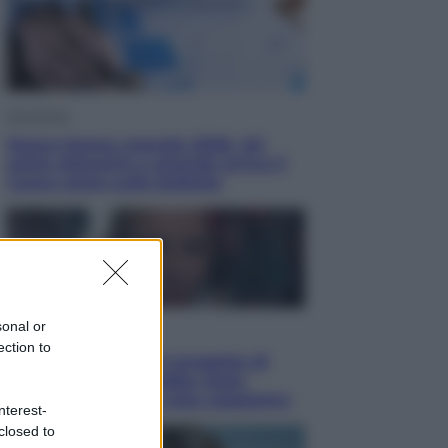
Economia
Nuovo bonus energia 2026, chi
potrà ottenerlo e quando arriva il
nuovo aiuto sulle bollette
sonal or
Televisione
ection to
Squid Game USA, il progetto di
David Fincher sarebbe stato
accantonato. Ecco cosa sappiamo
nterest-
closed to