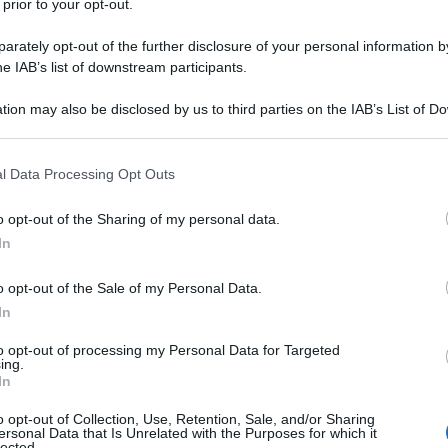
 prior to your opt-out.
rately opt-out of the further disclosure of your personal information by
he IAB’s list of downstream participants.
tion may also be disclosed by us to third parties on the IAB’s List of 
 that may further disclose it to other third parties.
 that this website/app uses one or more Google services and may gath
l Data Processing Opt Outs
including but not limited to your visit or usage behaviour. You may click 
tà secondo un principio di coerenza e per lo stesso
 to Google and its third-party tags to use your data for below specifi
o opt-out of the Sharing of my personal data.
one nei confronti di Silvio Berlusconi, deve votare
ogle consent section.
In
a reazione anomala del Pdl sulla stabilità del
e prevalga la ragionevolezza e la salvaguardia
o opt-out of the Sale of my Personal Data.
In
sabilità della caduta del governo di servizio,
ll’inflessibilità del diritto. Spiega che la
to opt-out of processing my Personal Data for Targeted
politica, rivela che sta leggendo un libro dal titolo
ing.
lla fine «si tornerà alle rispettive case, mi auguro
In
f compromise”
.».
o opt-out of Collection, Use, Retention, Sale, and/or Sharing
 motivo per cambiare opinione rispetto al passato.
ersonal Data that Is Unrelated with the Purposes for which it
lected.