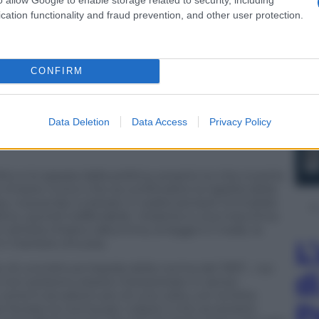
orgio Napolitano, il notaio della pacificazione, il
e di due padroni che ossessiona il suo partito ma
cation functionality and fraud prevention, and other user protection.
odestra. «Non sono il pontiere di nulla. Ho sempre
versario. Una democrazia sta in piedi soltanto se le
ente, il che non esclude la lotta politica, anche
 i fascisti, pensavo alla necessità di capire perché
CONFIRM
ri piombati e non dalla parte della libertà. Ho spesso
e circolava per casa quando ero un bambino. Alcuni
di sterminio. La foto riprendeva uno dei carri che
Data Deletion
Data Access
Privacy Policy
i Milano e un giovane militare italiano che montava
taliani. Mi chiesi semplicemente perché decidevano
o e lo separa dalla politica, proprio lui che si porta
e rimane l’unico che sa confondere la rigidità della
so, riuscendo a restare in realtà sempre immobile:
ico, quindi inafferrabile. Violante è una macchina
 è camera chiara e albumina, la legge è il reale, la
L
in maniera virtuosa.
 di una lettura tiepida della norma del 1957… «Le
d
li non possono essere interpretate in senso
, come è accaduto più di una volta, con la lotta
P
 forzare la norma per colpire il mio avversario