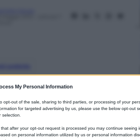
armelo Caruso
5 Maggio 2013
– Lettura: 7
inuti
nti preferite
“Non possiamo chiedere una sentenza
ocess My Personal Information
del Pdl sarebbe un’estorsione”
to opt-out of the sale, sharing to third parties, or processing of your per
formation for targeted advertising by us, please use the below opt-out s
 selection.
 that after your opt-out request is processed you may continue seeing i
ased on personal information utilized by us or personal information dis