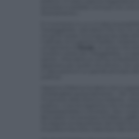
politico». E’ stata usata la magistratura
processo si sarebbe concluso con una c
diversamente.».
È il momento in cui vi è data la possibil
l’ineleggibilità. «Deciderà il Pd, non ho v
chi gli fa notare l’incongruenza nelle d
il dettato di Guglielmo Epifani, Violante s
un’opinione di
Zanda
, un amico che sti
corretto votare per l’eleggibilità». Lo s
partito. «Prenderei la norma, la illustrer
applicano per quello che dicono, non pe
in discussione è un grande principio demo
politica».
Massimo D’Alema ha detto che in passato
chiederglielo personalmente ». Per Trava
l’inventore della Dottrina Violante. «Tr
politico: è anche legittimo che mi atta
imbarazzerebbe il contrario». Non vuole p
Boccassini nel processo di Milano, gaffe
ho seguito la requisitoria. Del resto an
di questa intervista, tirata fuori dal cont