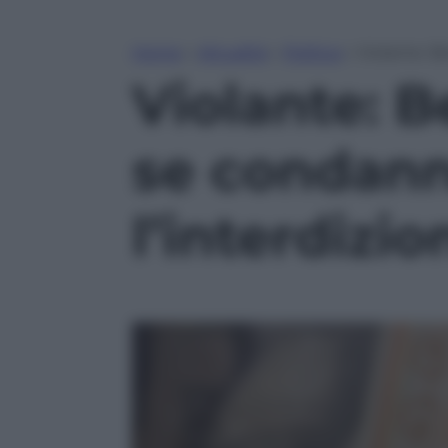
Home
»
Attualità
»
Politica
»
Violante: B
Violante: B
se condann
l’interdizio