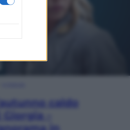
In Edicola
’autunno caldo
i Giorgia –
anorama in