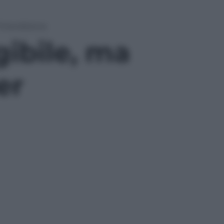
interdizione
gibile, ma
er