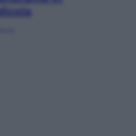
dicola
lia ora