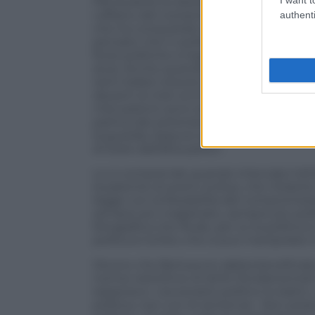
Pdl durante le elezioni per succedere a Gi
ruffiano del compromesso, quel servitor
authenti
che ha conquistato il rispetto del centr
pensato che in politica si parla con l’av
forze politiche si legittimano reciprocam
dura. Anche quando si disse che sdoganai
tanti italiani stavano dalla parte dei car
davanti ai miei occhi una fotografia ch
miei parenti sono stati uccisi nei campi 
partiva dai sotterranei della stazione d
la guardia. Eppure erano anche quelli i
di stare dall’altra parte».
Lo si comprende quando intercala il diritt
la patente di averli confusi, che Violant
legge con la flessibilità del compromes
sempre più magistrato, sempre più polit
fotografica che illude, per lui la politica
politica è la foto che si può manipolare 
Dicono che Berlusconi abbia beneficiato
norme restrittive di diritti fondamenta
espansivo. L’avversario politico lo batto
politica, non con le sentenze. Non posso