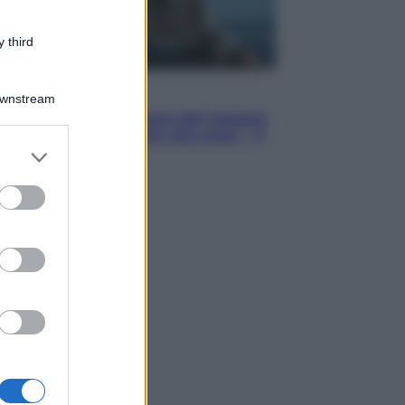
 third
Cinema
Downstream
Robin Hood – Il prezzo del sangue:
Hugh Jackman, altro che eroe! – Il
er and store
video in esclusiva
to grant or
ed purposes