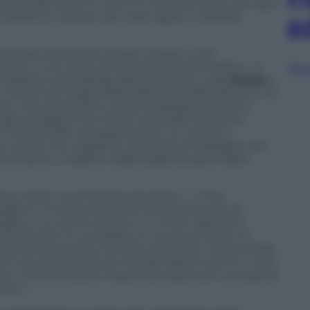
 contro Berlusconi? «Da chi? Se fosse stato così ogni
ondanna; eppure, per varie ragion, è andata
e
ità di accontentare la base, la base vuole
aticini e non détto la linea politica del partito». A
Sfog
ichiarazioni del capogruppo al senato, Luigi
Zanda
e
i serve del rifugio della dialettica delle opinioni: «E’
mo. Tocca al partito tuttavia spiegare perché è
pieghi ai ragazzi che hanno occupato le sedi di
ei insieme alle sue applicazioni. Le norme si
r quello che vogliamo. Cercherei di spiegare che
cratico: il rispetto delle leggi da parte della
 è stata «una finzione giuridica…». «Può
glio è un’interpretazione funzionale ed è lei
avaglio è un ottimo attore e un buon agitatore
cchi perché mi considera un suo avversario; mi
arlare però della «furbizia orientale» usata da Ilda
 di una requisitoria da meridionalismo spinto. «Non
che io domani poteri essere accusato per una parola
esto».