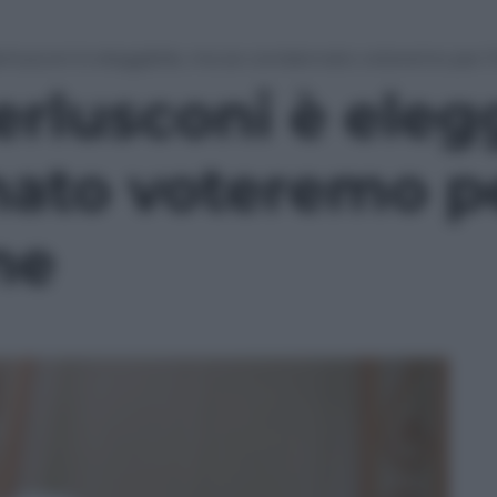
erlusconi è eleggibile, ma se condannato voteremo per l’
erlusconi è eleg
ato voteremo p
ne