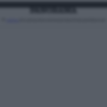
Attualità
Lifestyle
Moda
Video
Podcast
Abbonati
MENU