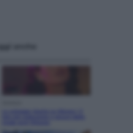
ggi anche
Televisione
Le schegge riporta su Disney+ il
lato più seducente e oscuro della
moda anni Ottanta