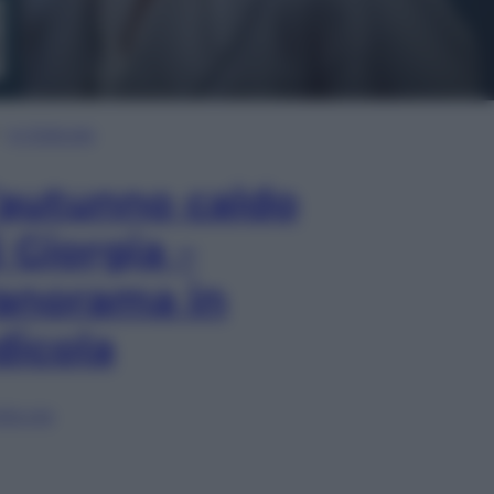
In Edicola
’autunno caldo
i Giorgia –
anorama in
dicola
lia ora