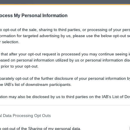
nti preferite
ocess My Personal Information
dming eccomi di nuovo ad allenarmi in
Garmish. questa volta visto il delicato
to opt-out of the sale, sharing to third parties, or processing of your per
formation for targeted advertising by us, please use the below opt-out s
 rifugio da Umberto Anzelino nel suo
 selection.
eggi tutto
 that after your opt-out request is processed you may continue seeing i
ased on personal information utilized by us or personal information dis
 prior to your opt-out.
rately opt-out of the further disclosure of your personal information by
he IAB’s list of downstream participants.
tion may also be disclosed by us to third parties on the IAB’s List of 
 that may further disclose it to other third parties.
 that this website/app uses one or more Google services and may gath
l Data Processing Opt Outs
including but not limited to your visit or usage behaviour. You may click 
 to Google and its third-party tags to use your data for below specifi
o opt-out of the Sharing of my personal data.