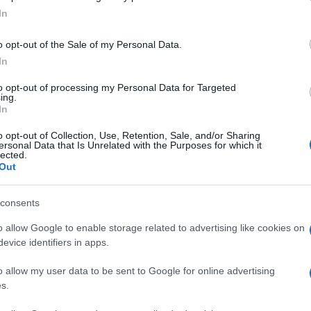
ogle consent section.
In
o opt-out of the Sale of my Personal Data.
omi di nuovo ad allenarmi in vista del gigante di
In
il delicato momento ho cercato conforto e rifugio
na a Vigo di Fassa.
to opt-out of processing my Personal Data for Targeted
ing.
ri e venerdi scorso era anche lui ai Mondiali nella
In
mba.
o opt-out of Collection, Use, Retention, Sale, and/or Sharing
ersonal Data that Is Unrelated with the Purposes for which it
lected.
 blog, avessi iniziato la stagione scorsa avrei
Out
l mondo. Comunque non
cere la rivedrete presto, insieme al mio fidato
consents
giungere le migliori
o allow Google to enable storage related to advertising like cookies on
evice identifiers in apps.
e sotto la neve di Garmish ci scateneremo!
o allow my user data to be sent to Google for online advertising
s.