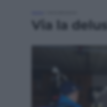
Home
»
Via la delusione
Via la delu