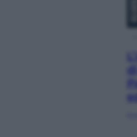
L
d
P
e
Sfog