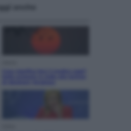
ggi anche
Lifestyle
Cosa significa fare il medico oggi?
Dalle proteste in India alla lezione
di Abraham Verghese
Politica