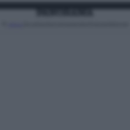
Attualità
Lifestyle
Moda
Video
Podcast
Abbonati
MENU