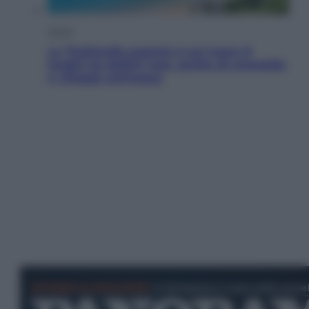
Viaggi
La Thailandia segreta è sul mare: 8
luoghi tra delfini rosa, grotte di smeraldo
e villaggi sull’acqua