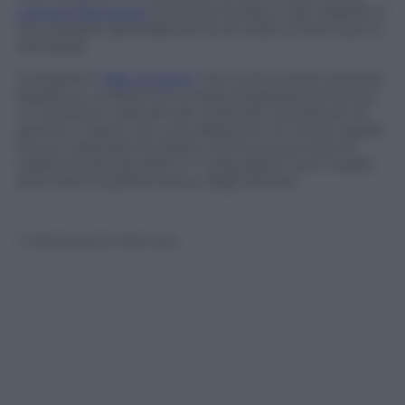
Limone Piemonte
a provare le piste e per stabilire il
mio quartier generale prima di volare a Sochi per le
Olimpiadi.
Il progetto “
Max to Sochi
” sta continuando, sempre
basato su un’attenta e mirata preparazione fisica e
un costante collaudo dei materiali. A proposito di
questo vi lascio con una riflessione: le nuove regole
Fis sui materiali introdotte l’anno scorso stanno
trasformando gli atleti in “collaudatori” per meglio
dominare le performance degli attrezzi.
© Riproduzione Riservata