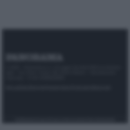
© 2025 – Panorama s.r.l. (Gruppo Società Editrice Italiana
spa) – Via Vittor Pisani 28, 20124 Milano – riproduzione
riservata – P.IVA 10518230965
Attualità
Lifestyle
Moda
Video
Podcast
Abbonati
Preferenze Privacy
Privacy Policy
Cookie Policy
Note legali