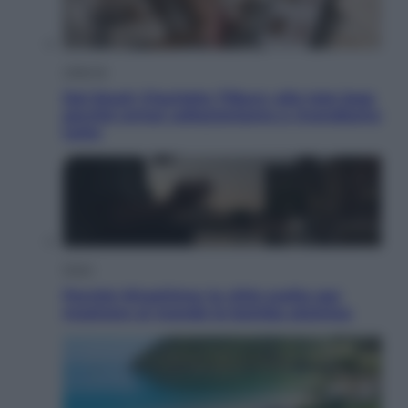
Lifestyle
Dal blush Charlotte Tilbury alle tote bag:
perché ormai collezioniamo e rivendiamo
tutto
Esteri
Perché Hiroshima: la città scelta per
mostrare al mondo la bomba atomica