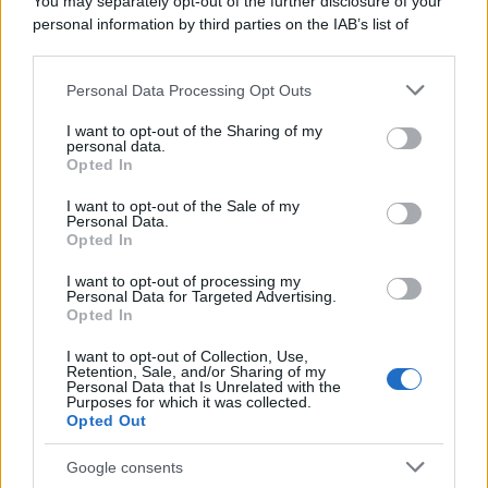
You may separately opt-out of the further disclosure of your
personal information by third parties on the IAB’s list of
downstream participants.
Personal Data Processing Opt Outs
This information may also be disclosed by us to third parties
on the IAB’s List of Downstream Participants that may further
I want to opt-out of the Sharing of my
disclose it to other third parties.
personal data.
Opted In
Please note that this website/app uses one or more Google
services and may gather and store information including but
I want to opt-out of the Sale of my
Personal Data.
not limited to your visit or usage behaviour. You may click to
Opted In
grant or deny consent to Google and its third-party tags to
use your data for below specified purposes in below Google
I want to opt-out of processing my
consent section.
Personal Data for Targeted Advertising.
Opted In
I want to opt-out of Collection, Use,
Retention, Sale, and/or Sharing of my
Personal Data that Is Unrelated with the
Purposes for which it was collected.
Opted Out
Google consents