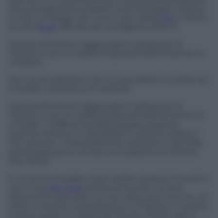
sarò protagonista a Madonna di Campiglio insieme
ai miei compagni del nuovo spot della
FISI
e ritirerò
anche l’
Audi
ufficiale per la stagione 2013-14.
Questa domenica raggiungerò il ghiacciao di
Hintertux poi mi trasferirò giovedì definitivamente
a Solden.
Poi concentratissimo fino al cancelletto di partenza
di Solden domenica 27 ottobre!
Questa domenica raggiungerò il ghiacciao di
Hintertux poi mi trasferirò giovedì definitivamente
a Solden. A differenza della passata stagione
quando soltanto in Alta Badia ho potuto esibire il
mio sponsor, i Fratelli Beretta, quest’anno già dalla
prima gara potrò contare sul supporto di Limone
Piemonte!
E come ha ricordato Carlo Gobbo durante l’incontro
con il mio
Fan Club
domenica scorsa, Limone
Piemonte è già stato sul mio casco tanti anni fa, nel
2003 e insieme conquistammo a Flachau in Austria
il primo podio in Coppa del Mondo. Presto sarò a