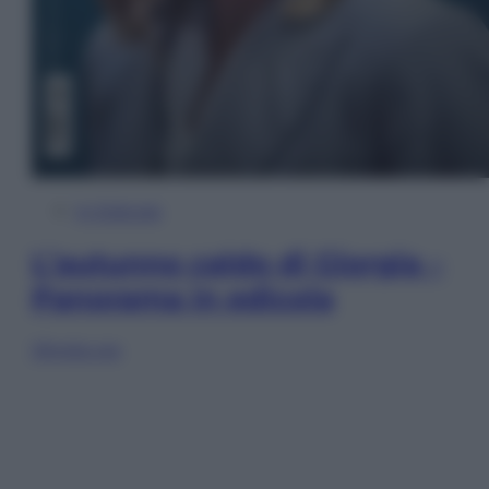
In Edicola
L’autunno caldo di Giorgia –
Panorama in edicola
Sfoglia ora