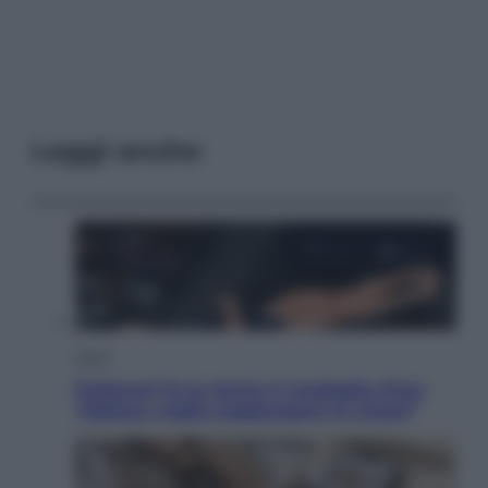
Leggi anche
Sport
Pellacani fa la storia: 5 medaglie d’oro
“Adesso voglio raggiungere le cinesi”