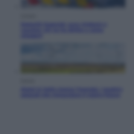
Cronaca
Dolomiti Superski, ecco rimborsi e
voucher: chi ne ha diritto e come
chiederli
Energia
Aiuto! In Italia manca l’energia. I quattro
ostacoli che minacciano il nostro futuro