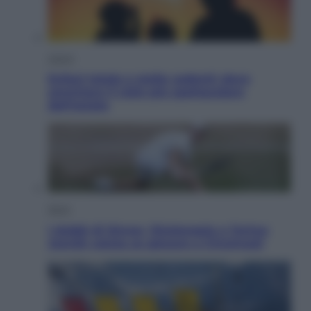
Viaggi
Eclissi totale e stelle cadenti: dove
ammirare il cielo più spettacolare
dell’estate
Sport
I dubbi di Sinner, fisioterapia a Torino:
Jannik valuta se giocare a Cincinnati