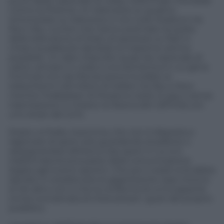
punti della nazionale di volley nella finale mondiale
contro la Polonia. Un televisore su quattro
sintonizzato su Katowice e non sullo Stadium tra
Rai e Sky, numeri che hanno premiato la scelta
della televisione di Stato di spostare su Rai1 in
chiaro la pallavolo dandole la massima vetrina
possibile. Un dato d’ascolto quasi da nazionale di
calcio, arrivato in coda a una domenica in cui già la
Formula Uno da Monza aveva incollato ai
teleschermi 4,8 milioni di italiani tra Sky e Now
mentre l’Italbasket di Pozzecco (solo in pay e senza
trasmissione in chiaro) ne faceva altri 257mila con
uno share del 2,4%.
Esiste un’Italia, insomma, che non è disposta a
ragionare di sport solo guardando al pallone o
rassegnandosi all’eterno bar sport in cui si è
trasformata buona parte della comunicazione
legata agli eventi sportivi. Che poi il week end abbia
lasciato in eredità solo le gigantesche risse intorno
al Var altro non è che la conferma di un’incapacità
ormai conclamata di intercettare i gusti del proprio
pubblico.