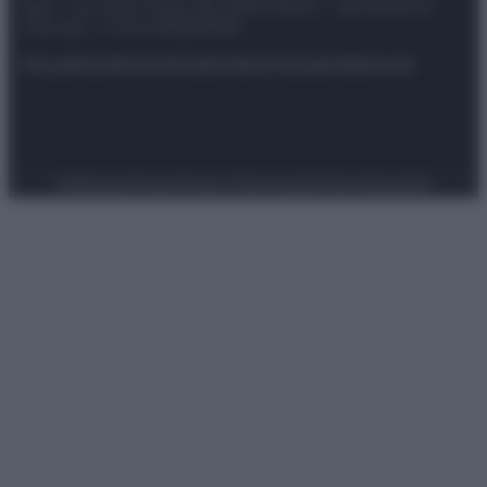
spa) – Via Vittor Pisani 28, 20124 Milano – riproduzione
riservata – P.IVA 10518230965
Attualità
Lifestyle
Moda
Video
Podcast
Abbonati
Preferenze Privacy
Privacy Policy
Cookie Policy
Note legali