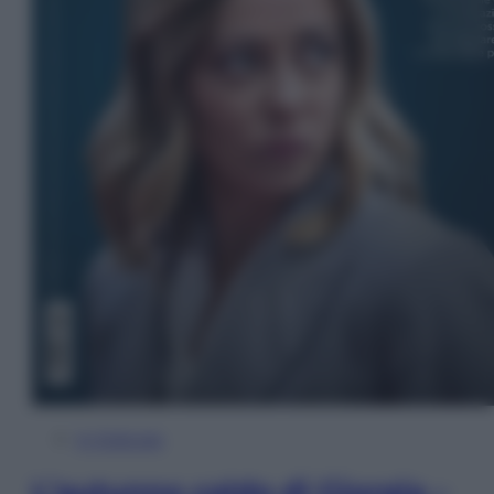
In Edicola
L’autunno caldo di Giorgia –