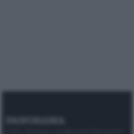
© 2025 – Panorama s.r.l. (Gruppo Società Editrice Italiana