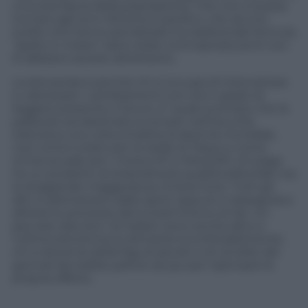
una sola fascia della popolazione. Che non si possa
tornare agli anni Ottanta è pacifico, che alcune
scelte che hanno penalizzato la tradizionale formula
“gratis in chiaro” siano state controproducenti non
lo abbiano aiutato altrettanto.
La domanda è perché chi si occupa di intercettare
e valorizzare i cambiamenti non sia in grado di
leggere presente e futuro. E’ quasi scontato che la
pallavolo sia destinata a tornare nell’oscurità
televisiva una volta smaltita la sbornia mondiale,
così come è stato per le stelle di Tokyo e come
ormai accade per i motori (F1 e MotoGP): chi paga
ha un prodotto di straordinaria qualità editoriale ma
la stragrande maggioranza rimane fuori. Tutti gli
altri si allontanano dallo sport oppure si rassegnano
all’eterno processo del lunedì intorno al Var. Un
peccato davvero. Gli italiani sono anche altro e
l’ultima domenica lo dimostra inconfutabilmente;
chi si lamenta della figa di ascolti o di vendite dei
giornali dovrebbe partire da qui per ripensare la
propria offerta.