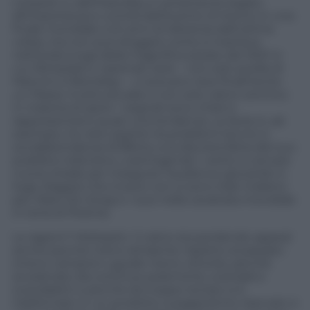
L’exploit tv dell’Italvolley è certamente legato
all’importanza e unicità dell’evento (il ritorno in una
finale mondiale a 24 anni di distanza dall’ultima
volta), ma non può sfuggire come si inserisca
nell’onda lunga della magnifica estate del 2021 in
cui Olimpiadi e nazionali varie – non solo quella di
Mancini a Wembley – ci avevano reso finalmente
un Paese multiculturale e non solo calcio-centrico
in materia di sport. I segnali sono chiari e
rappresentano quasi una tendenza. La Serie A, ad
esempio, ha visto sparire tra problemi tecnici e
sovrabbondanza d’offerta una discreta fetta del suo
pubblico televisivo, costringendo i vertici a cercare
nuove strade per inseguire l’audience giovanile in
fuga. Ragazzi che invece non si sono tirati indietro
per tifare De Giorgi e i suoi nella cavalcata mondiale
in terra di Polonia.
Le ragioni? Molteplici. Il calcio sta perdendo appeal
anche perché meno attraente rispetto al passato
(meno campioni uguale meno vittorie), perché
avvelenato da continue polemiche, scandali e
scandaletti e perché da troppo tempo si è
trasformato in un prodotto a pagamento riservato a