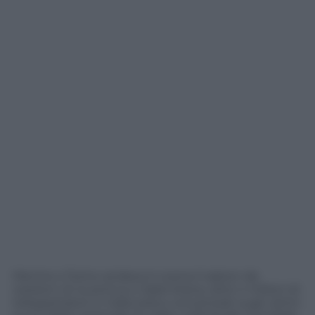
Mentre a Torino andava in scena il saloon da
western di Juventus e Salernitana, oltre 4 milioni di
telespettatori in Italia erano concentrati sugli ultimi