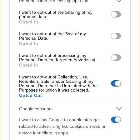
Personal Data Processing Opt Outs
This information may also be disclosed by us to third parties
on the IAB’s List of Downstream Participants that may further
I want to opt-out of the Sharing of my
disclose it to other third parties.
personal data.
Opted In
Please note that this website/app uses one or more Google
services and may gather and store information including but
I want to opt-out of the Sale of my
Personal Data.
not limited to your visit or usage behaviour. You may click to
Opted In
grant or deny consent to Google and its third-party tags to
use your data for below specified purposes in below Google
I want to opt-out of processing my
consent section.
Personal Data for Targeted Advertising.
Opted In
I want to opt-out of Collection, Use,
Retention, Sale, and/or Sharing of my
Personal Data that Is Unrelated with the
Purposes for which it was collected.
Opted Out
Google consents
I want to allow Google to enable storage
related to advertising like cookies on web or
device identifiers in apps.