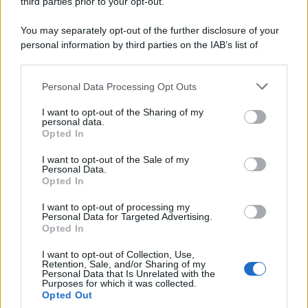
third parties prior to your opt-out.
You may separately opt-out of the further disclosure of your
personal information by third parties on the IAB’s list of
downstream participants.
Personal Data Processing Opt Outs
This information may also be disclosed by us to third parties
on the IAB’s List of Downstream Participants that may further
I want to opt-out of the Sharing of my
disclose it to other third parties.
personal data.
Opted In
Please note that this website/app uses one or more Google
services and may gather and store information including but
I want to opt-out of the Sale of my
Personal Data.
not limited to your visit or usage behaviour. You may click to
Opted In
grant or deny consent to Google and its third-party tags to
use your data for below specified purposes in below Google
I want to opt-out of processing my
consent section.
Personal Data for Targeted Advertising.
Opted In
I want to opt-out of Collection, Use,
Retention, Sale, and/or Sharing of my
Personal Data that Is Unrelated with the
Purposes for which it was collected.
Opted Out