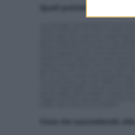
Quali potrebbe essere gli e
«Le immagini del devastante terremoto ch
diversi terremoti che hanno colpito anch
instancabili che mettono a repentaglio la
gente disperata.Dal punto di vista ge
nessuna influenza sul nostro sistema di 
diversi.Abbiamo visto che è stata attiva
Mediterraneo, diramata in base alla forte
Allerta rientrata dopo che le misurazion
generata e che non ha causato danni al
da noi, oltre a confermare la grande gene
Turchia e Siria, ci deve far riflettere s
sismico degli edifici costruiti prima del
partire dagli edifici pubblici e aperti al
l’aggiornamento dei piani comunali di pr
pratico dei contenuti ai cittadini».
Cosa sta succedendo alla