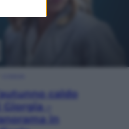
In Edicola
’autunno caldo
i Giorgia –
anorama in