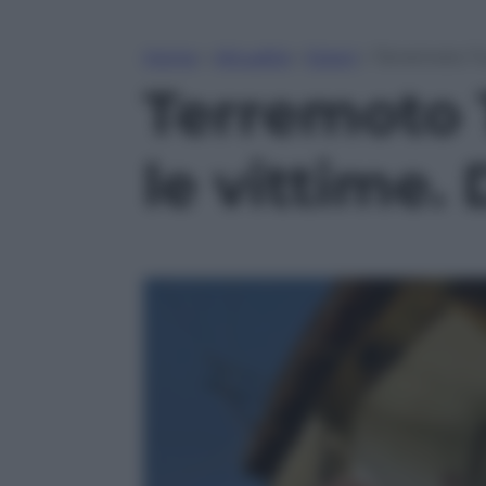
Home
»
Attualità
»
Esteri
»
Terremoto Tur
Terremoto T
le vittime.