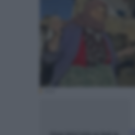
Ansa
L