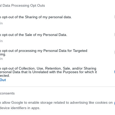
 that this website/app uses one or more Google services and may gath
l Data Processing Opt Outs
including but not limited to your visit or usage behaviour. You may click 
 to Google and its third-party tags to use your data for below specifi
o opt-out of the Sharing of my personal data.
ogle consent section.
In
o opt-out of the Sale of my Personal Data.
In
i del terremoto in Turchia e Siria e sono oltre 8000
i vorrà ancora molto tempo prima di avere un
to opt-out of processing my Personal Data for Targeted
i causati. Il sisma ha fatto registrare valori di
ing.
tre 300 scosse di assestamento che continueranno
In
si più soggetti a terremoti al mondo perché si
due grandi faglie (fratture della crosta terrestre):
o opt-out of Collection, Use, Retention, Sale, and/or Sharing
attraversa il Paese da ovest e la faglia dell’Anatolia
ersonal Data that Is Unrelated with the Purposes for which it
lected.
Out
so 6 febbraio compresa tra la Turchia meridionale e
ne a più alta pericolosità sismica del Mediterraneo
consents
 Arabica e Africana» ci spiega Antonello Fiore,
 Ambientale (SIGEA) – APS.
o allow Google to enable storage related to advertising like cookies on
evice identifiers in apps.
moto?