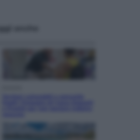
ggi anche
Economia
Territori vulnerabili e comunità
fragili: l’impegno di Cassa Depositi
e Prestiti per non lasciare indietro
nessuno