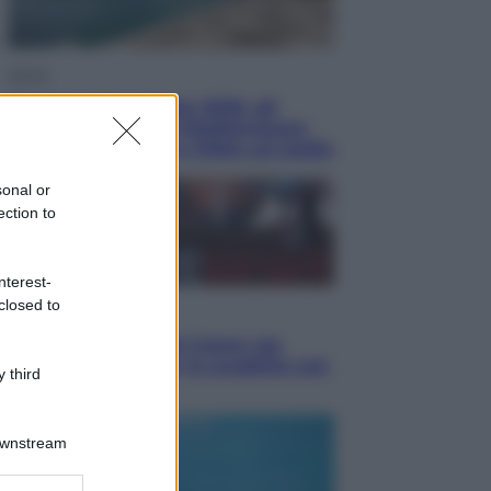
Viaggi
Vacanze last minute 2026, gli
italiani scelgono il Mediterraneo:
Barcellona, Tirana e Olbia sul podio
sonal or
ection to
nterest-
closed to
Sport
Il ricco mercato del Como: ora
Fabregas corre per lo scudetto con
 third
le altre big
Downstream