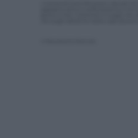
«I terremoti sono fenomeni naturali che
sappiamo dove si verificheranno e con 
giorno e l’ora. I terremoti in luoghi no
nei luoghi abitati le nostre case devono 
© Riproduzione Riservata