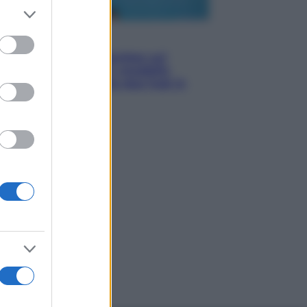
er and store
to grant or
ed purposes
Esteri
Doppio gioco di Sánchez sui
migranti: attacca il «modello
Meloni» ma ha fatto due hub in
Mauritania