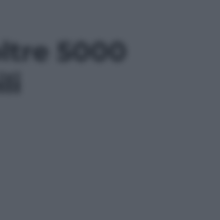
oltre 5000
li