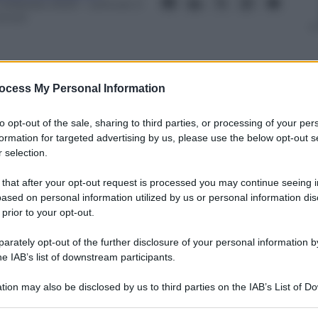
 Febbraio 2023
– Lettura: 3
inuti
ocess My Personal Information
nti preferite
to opt-out of the sale, sharing to third parties, or processing of your per
formation for targeted advertising by us, please use the below opt-out s
lvate ma ci vorrà ancora molto tempo
 selection.
dro definitivo post sisma
 that after your opt-out request is processed you may continue seeing i
ased on personal information utilized by us or personal information dis
 prior to your opt-out.
rately opt-out of the further disclosure of your personal information by
he IAB’s list of downstream participants.
tion may also be disclosed by us to third parties on the IAB’s List of 
 that may further disclose it to other third parties.