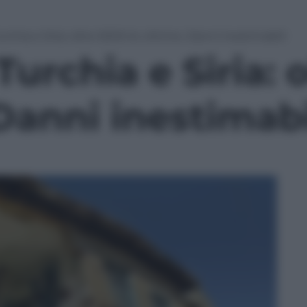
chia e Siria: oltre 5000 le vittime. Danni inestimabili
urchia e Siria: 
 Danni inestimabi