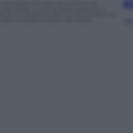
e
 interessano aree note. Nel senso che noi
quale energia, ma non possiamo prevedere il
n abitati non producono danni a cose e persone. Ma
essere in grado di resistere alle scosse».
Sfog