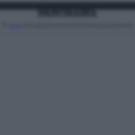
Attualità
Lifestyle
Moda
Video
Podcast
Abbonati
MENU