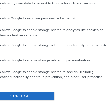
o allow my user data to be sent to Google for online advertising
s.
zione di una frattura della crosta terrestre chiamata
 direzione nordest-sudovest. Dobbiamo considerare
to allow Google to send me personalized advertising.
 una dimensione che continua in profondità, come
ata dalla faglia è stato ipotizzato che la rottura
o allow Google to enable storage related to analytics like cookies on
ia “Faglia Est Anatolica” lunga circa 190 km e larga
evice identifiers in apps.
o allow Google to enable storage related to functionality of the website
sma di questa intensità in
o allow Google to enable storage related to personalization.
moti sono riportati per la Turchia meridionale e la
o allow Google to enable storage related to security, including
truttivi nel 859, nel 1124 e nel 1513. Al confine con la
cation functionality and fraud prevention, and other user protection.
 da ricordare anche il terremoto del 13 agosto 1822
ato tra 20000 e 60000. Più recentemente si può
osto 1999, avvenuto sulla Faglia Nord Anatolica,
i magnitudo 7.2 che provocò più di diciassettemila
CONFIRM
20 di magnitudo 6.8 che ha colpito la provincia di