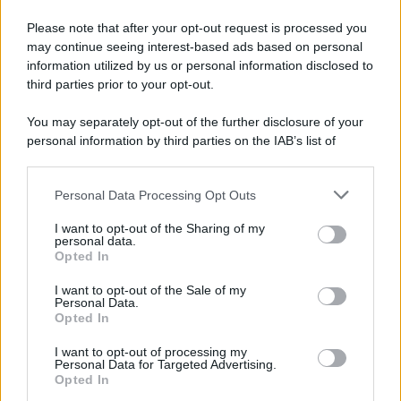
Please note that after your opt-out request is processed you
may continue seeing interest-based ads based on personal
information utilized by us or personal information disclosed to
third parties prior to your opt-out.
You may separately opt-out of the further disclosure of your
personal information by third parties on the IAB’s list of
downstream participants.
Personal Data Processing Opt Outs
This information may also be disclosed by us to third parties
on the IAB’s List of Downstream Participants that may further
I want to opt-out of the Sharing of my
disclose it to other third parties.
personal data.
Opted In
Please note that this website/app uses one or more Google
services and may gather and store information including but
I want to opt-out of the Sale of my
Personal Data.
not limited to your visit or usage behaviour. You may click to
Opted In
grant or deny consent to Google and its third-party tags to
use your data for below specified purposes in below Google
I want to opt-out of processing my
consent section.
Personal Data for Targeted Advertising.
Opted In