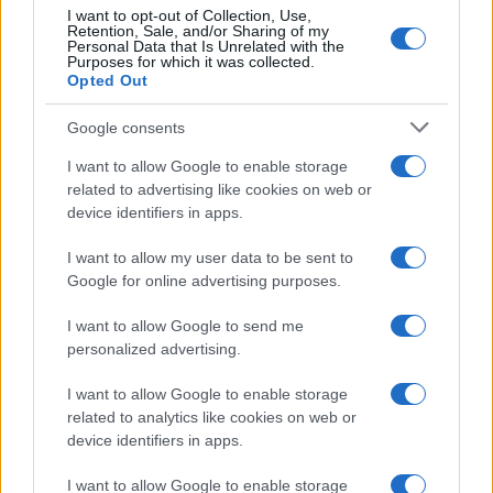
I want to opt-out of Collection, Use,
Retention, Sale, and/or Sharing of my
Personal Data that Is Unrelated with the
Purposes for which it was collected.
Opted Out
Google consents
I want to allow Google to enable storage
related to advertising like cookies on web or
device identifiers in apps.
I want to allow my user data to be sent to
Google for online advertising purposes.
I want to allow Google to send me
personalized advertising.
I want to allow Google to enable storage
related to analytics like cookies on web or
device identifiers in apps.
I want to allow Google to enable storage